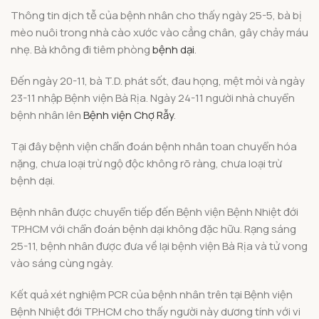
Thông tin dịch tễ của bệnh nhân cho thấy ngày 25-5, bà bị
mèo nuôi trong nhà cào xước vào cẳng chân, gây chảy máu
nhẹ. Bà không đi tiêm phòng
bệnh dại
.
Đến ngày 20-11, bà T.D. phát sốt, đau họng, mệt mỏi và ngày
23-11 nhập Bệnh viện Bà Rịa. Ngày 24-11 người nhà chuyển
bệnh nhân lên
Bệnh viện Chợ Rẫy
.
Tại đây bệnh viện chẩn đoán bệnh nhân toan chuyển hóa
nặng, chưa loại trừ ngộ độc không rõ ràng, chưa loại trừ
bệnh dại.
Bệnh nhân được chuyển tiếp đến Bệnh viện Bệnh Nhiệt đới
TP.HCM với chẩn đoán bệnh dại không đặc hữu. Rạng sáng
25-11, bệnh nhân được đưa về lại bệnh viện Bà Rịa và tử vong
vào sáng cùng ngày.
Kết quả xét nghiệm PCR của bệnh nhân trên tại Bệnh viện
Bệnh Nhiệt đới TP.HCM cho thấy người này dương tính với vi