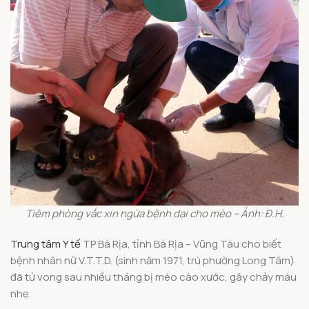
Tiêm phòng vắc xin ngừa bệnh dại cho mèo – Ảnh: Đ.H.
Trung tâm Y tế
TP Bà Rịa, tỉnh Bà Rịa – Vũng Tàu cho biết
bệnh nhân nữ V.T.T.D. (sinh năm 1971, trú phường Long Tâm)
đã tử vong sau nhiều tháng bị mèo cào xước, gây chảy máu
nhẹ.