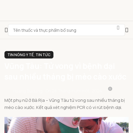
,
TIN NÓNG Y TẾ
TIN TỨC
Vũng Tàu: Tử vong vì bệnh dại
sau nhiều tháng bị mèo cào xước
0
On 28 Tháng mười một, 2024
Hoang.buidang
Một phụ nữ ở Bà Rịa – Vũng Tàu tử vong sau nhiều tháng bị
mèo cào xước. Kết quả xét nghiệm PCR có vi rút bệnh dại.