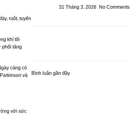
31 Tháng 3, 2026
No Comments
ày, ruột, tuyến
ng khí tối
 phổi tăng
 Ngày càng có
Bình luận gần đây
 Parkinson và
rường với sức