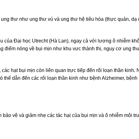
 ung thư như ung thư vú và ung thư hệ tiêu hóa (thực quản, dạ d
u của Đại học Utrecht (Hà Lan), ngay cả với lượng ô nhiễm khô
g điểm nóng về bụi mịn như khu vực thành thị, nguy cơ ung thư
ác hạt bụi mịn còn liên quan trực tiếp đến rối loạn thần kinh.
có thể dẫn đến các rối loạn thần kinh như bệnh Alzheimer, bệnh
 bảo vệ và giảm nhẹ các tác hại của bụi mịn và ô nhiễm môi t