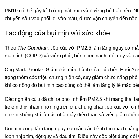
PM10 có thể gây kích ứng mắt, mũi và đường hô hấp trên. Nh
chuyển sâu vào phổi, đi vào máu, được vận chuyển đến não 
Tác động của bụi mịn với sức khỏe
Theo
The Guardian,
tiếp xúc với PM2.5 làm tăng nguy cơ mắ
mạn tính (COPD) và viêm phổi; bệnh tim mạch; đột quỵ và các
Ông Mark Brooke, Giám đốc điều hành của Tổ chức Phổi Austr
trọng thêm các triệu chứng hiện có, suy giảm chức năng phổi,
khí có nồng độ bụi mịn cao cũng có thể làm tăng tỷ lệ mắc 
Các nghiên cứu đã chỉ ra phơi nhiễm PM2.5 khi mang thai làm
trẻ em thở nhanh hơn người lớn, chúng phải tiếp xúc với ô n
nhiễm không khí từ các nhà máy điện than và việc giảm điểm 
Bụi mịn cũng làm tăng nguy cơ mắc các bệnh tim mạch bằng
loạn nhịp tim, đột quỵ và đau tim. Điều này đặc biệt đúng đ