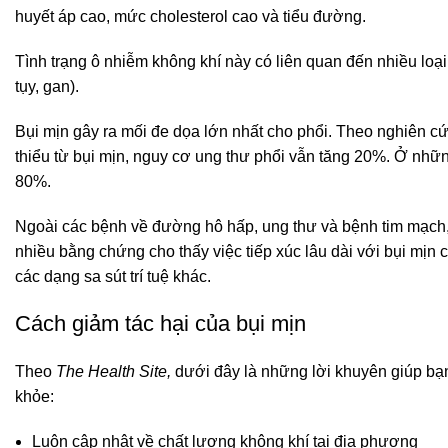
huyết áp cao, mức cholesterol cao và tiểu đường.
Tình trạng ô nhiễm không khí này có liên quan đến nhiều loại
tụy, gan).
Bụi mịn gây ra mối đe dọa lớn nhất cho phổi. Theo nghiên cứ
thiểu từ bụi mịn, nguy cơ ung thư phổi vẫn tăng 20%. Ở nhữn
80%.
Ngoài các bệnh về đường hô hấp, ung thư và bệnh tim mạch, c
nhiều bằng chứng cho thấy việc tiếp xúc lâu dài với bụi mịn 
các dạng sa sút trí tuệ khác.
Cách giảm tác hại của bụi mịn
Theo
The Health Site,
dưới đây là những lời khuyên giúp bạn
khỏe:
Luôn cập nhật về chất lượng không khí tại địa phương