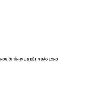
ỠNG
GIỚI TÍNH
MẸ & BÉ
TIN BẢO LONG
nhiều