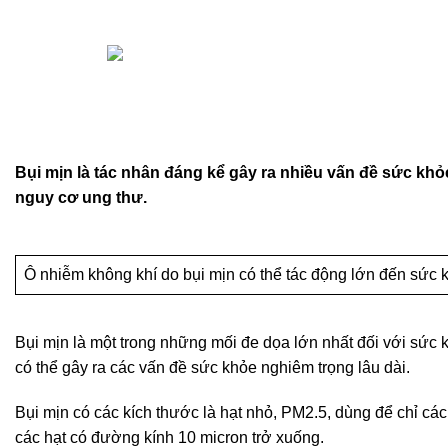
9 Tháng 12, 2024
Posted by
hoang.buidang
On 9 Tháng 12, 2024
0
comments
Bụi mịn là tác nhân đáng kể gây ra nhiều vấn đề sức khỏ
nguy cơ ung thư.
Ô nhiễm không khí do bụi mịn có thể tác động lớn đến sức 
Bụi mịn là một trong những mối đe dọa lớn nhất đối với sức 
có thể gây ra các vấn đề sức khỏe nghiêm trọng lâu dài.
Bụi mịn có các kích thước là hạt nhỏ, PM2.5, dùng để chỉ các
các hạt có đường kính 10 micron trở xuống.