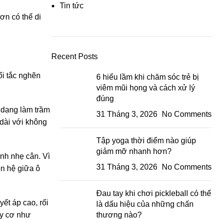
Tin tức
ơn có thể di
Recent Posts
ổi tắc nghẽn
6 hiểu lầm khi chăm sóc trẻ bị
viêm mũi họng và cách xử lý
đúng
 dạng làm trầm
31 Tháng 3, 2026
No Comments
 dài với không
Tập yoga thời điểm nào giúp
giảm mỡ nhanh hơn?
inh nhẹ cân. Vì
31 Tháng 3, 2026
No Comments
ên hệ giữa ô
Đau tay khi chơi pickleball có thể
ết áp cao, rối
là dấu hiệu của những chấn
uy cơ như
thương nào?