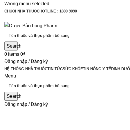
Wrong menu selected
CHUỔI NHÀ THUỐC
HOTLINE : 1800 9090
Search
0
items
0
₫
Đăng nhập / Đăng ký
HỆ THỐNG NHÀ THUỐC
TIN TỨC
SỨC KHỎE
TIN NÓNG Y TẾ
DINH DƯ
Menu
Search
Đăng nhập / Đăng ký
Tin Nóng Y Tế
,
Tin tức
Điều gì xảy ra khi hít bụi mịn quá 