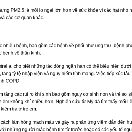
ưng PM2.5 là mối lo ngại lớn hơn về sức khỏe vì các hạt nhỏ h
và các cơ quan khác.
c nhiều bệnh, bao gồm các bệnh về phổi như ung thư, bệnh ph
 bệnh về thần kinh.
alia, cho biết những tác động ngắn hạn có thể biểu hiện dưới
 tăng tỷ lệ nhập viện và nguy hiểm tính mạng. Việc tiếp xúc lâu
bệnh COPD.
 tăng các rủi ro khi sinh bao gồm nguy cơ sinh non và trẻ sơ s
hiễm không khí nhiều hơn. Nghiên cứu từ Mỹ đã tìm thấy mối li
kiểm tra ở trẻ em.
 cách làm hỏng mạch máu và gây ra phản ứng viêm dẫn đến huy
ối với những người mắc bệnh tim từ trước hoặc có các yếu tố ng