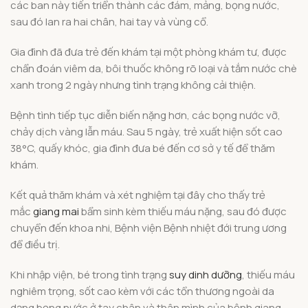
các ban này tiến triển thành các đám, mảng, bọng nước,
sau đó lan ra hai chân, hai tay và vùng cổ.
Gia đình đã đưa trẻ đến khám tại một phòng khám tư, được
chẩn đoán viêm da, bôi thuốc không rõ loại và tắm nước chè
xanh trong 2 ngày nhưng tình trạng không cải thiện.
Bệnh tình tiếp tục diễn biến nặng hơn, các bọng nước vỡ,
chảy dịch vàng lẫn máu. Sau 5 ngày, trẻ xuất hiện sốt cao
38°C, quấy khóc, gia đình đưa bé đến cơ sở y tế để thăm
khám.
Kết quả thăm khám và xét nghiệm tại đây cho thấy trẻ
mắc
giang mai
bẩm sinh kèm thiếu máu nặng, sau đó được
chuyển đến khoa nhi, Bệnh viện Bệnh nhiệt đới trung ương
để điều trị.
Khi nhập viện, bé trong tình trạng
suy dinh dưỡng
, thiếu máu
nghiêm trọng, sốt cao kèm với các tổn thương ngoài da
dạng bọng nước ở tay chân và thân mình của bệnh giang