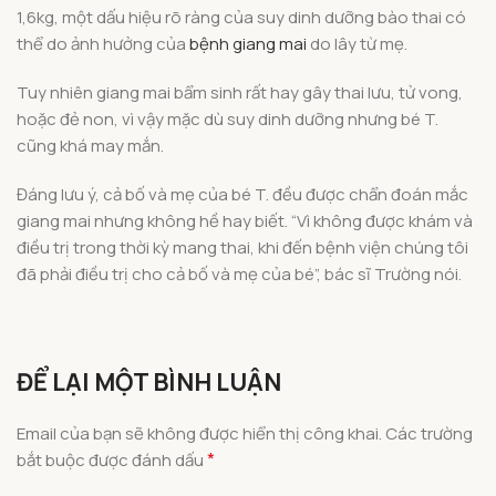
1,6kg, một dấu hiệu rõ ràng của suy dinh dưỡng bào thai có
thể do ảnh hưởng của
bệnh giang mai
do lây từ mẹ.
Tuy nhiên giang mai bẩm sinh rất hay gây thai lưu, tử vong,
hoặc đẻ non, vì vậy mặc dù suy dinh dưỡng nhưng bé T.
cũng khá may mắn.
Đáng lưu ý, cả bố và mẹ của bé T. đều được chẩn đoán mắc
giang mai nhưng không hề hay biết. “Vì không được khám và
điều trị trong thời kỳ mang thai, khi đến bệnh viện chúng tôi
đã phải điều trị cho cả bố và mẹ của bé”, bác sĩ Trường nói.
ĐỂ LẠI MỘT BÌNH LUẬN
Email của bạn sẽ không được hiển thị công khai.
Các trường
*
bắt buộc được đánh dấu