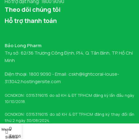
Hỗ trợ đặt hàng: 1800 9090
Theo dõi chúng tôi
Hỗ trợ thanh toán
Bảo Long Pharm
Trụ sở: 62/36 Trương Công Định, P.14, Q. Tân Bình, TP. Hồ Chí
Minh
Điện thoại: 1800 9090 - Email: cskh@lightcoral-louse-
313042.hostingersite.com
GCNDKDN: 0315319015 do sở KH & ĐT TP.HCM đăng ký lần đầu ngày
10/10/2018.
GCNDKDN: 0315319015 do sở KH & ĐT TP.HCM đăng ký thay đổi lần
thứ 2 ngày 30/08/2024.
0
Menu
items
Sidebar