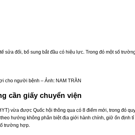
tế sửa đổi, bổ sung bắt đầu có hiệu lực. Trong đó một số trườ
có lợi cho người bệnh – Ảnh: NAM TRẦN
g cần giấy chuyển viện
HYT
) vừa được Quốc hội thông qua có 8 điểm mới, trong đó qu
eo hướng không phân biệt địa giới hành chính, giữ ổn định t
số trường hợp.