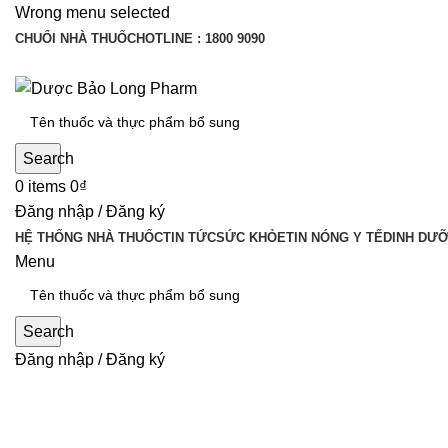
Wrong menu selected
CHUỔI NHÀ THUỐC
HOTLINE : 1800 9090
Search
0
items
0
₫
Đăng nhập / Đăng ký
HỆ THỐNG NHÀ THUỐC
TIN TỨC
SỨC KHỎE
TIN NÓNG Y TẾ
DINH DƯ
Menu
Search
Đăng nhập / Đăng ký
Tin Nóng Y Tế
,
Tin tức
Khám, chữa bệnh bảo hiểm y tế từ