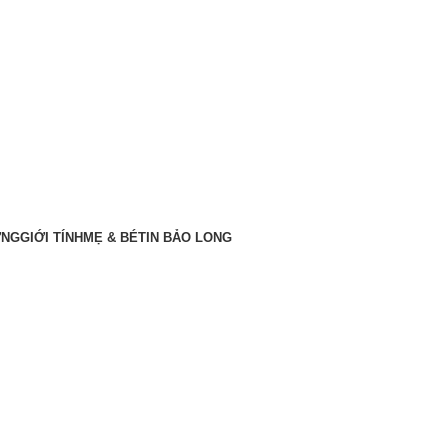
ỠNG
GIỚI TÍNH
MẸ & BÉ
TIN BẢO LONG
 1-1-2025: Nhiều quy định mới có 