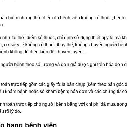
 bảo hiểm nhưng thời điểm đó bệnh viện không có thuốc, bệnh
n.
 như tại thời điểm kê thuốc, chỉ định sử dụng thiết bị y tế mà k
ầu; cơ sở y tế không có thuốc thay thế; không chuyển người bệ
 bệnh không đủ điều kiện để chuyển tuyến…
o người bệnh theo số lượng và đơn giá được ghi trên hóa đơn 
 toán trực tiếp gồm các giấy tờ là bản chụp (kèm theo bản gốc đ
iếu khám bệnh hoặc sổ khám bệnh; hóa đơn và các chứng từ có 
nh toán trực tiếp cho người bệnh bằng với chi phí đã mua tron
u rõ lý do.
o hạng bệnh viện