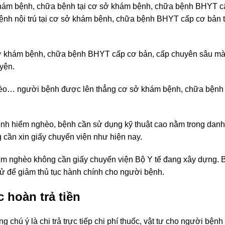
m bệnh, chữa bệnh tại cơ sở khám bệnh, chữa bệnh BHYT c
nh nội trú tại cơ sở khám bệnh, chữa bệnh BHYT cấp cơ bản t
ở khám bệnh, chữa bệnh BHYT cấp cơ bản, cấp chuyên sâu mà 
yện.
èo
… người bệnh được lên thẳng cơ sở khám bệnh, chữa bệnh
nh hiểm nghèo, bệnh cần sử dụng kỹ thuật cao nằm trong dan
g cần xin giấy chuyển viện như hiện nay.
ểm nghèo không cần giấy chuyển viện Bộ Y tế đang xây dựng. 
 tử để giảm thủ tục hành chính cho người bệnh.
hoàn trả tiền
 chú ý là chi trả trực tiếp chi phí thuốc, vật tư cho người bệnh