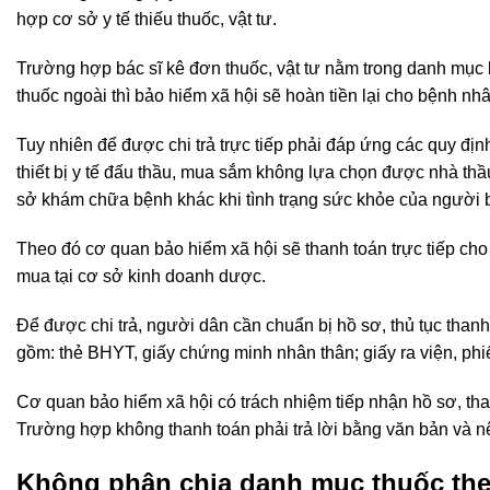
hợp cơ sở y tế thiếu thuốc, vật tư.
Trường hợp bác sĩ kê đơn thuốc, vật tư nằm trong danh mục
thuốc ngoài thì
bảo hiểm xã hội
sẽ hoàn tiền lại cho bệnh nhâ
Tuy nhiên để được chi trả trực tiếp phải đáp ứng các quy định
thiết bị y tế đấu thầu, mua sắm không lựa chọn được nhà th
sở
khám chữa bệnh
khác khi tình trạng sức khỏe của người
Theo đó cơ quan bảo hiểm xã hội sẽ thanh toán trực tiếp ch
mua tại cơ sở kinh doanh dược.
Để được chi trả, người dân cần chuẩn bị hồ sơ, thủ tục thanh
gồm: thẻ BHYT, giấy chứng minh nhân thân; giấy ra viện, ph
Cơ quan bảo hiểm xã hội có trách nhiệm tiếp nhận hồ sơ, tha
Trường hợp không thanh toán phải trả lời bằng văn bản và nê
Không phân chia danh mục thuốc the