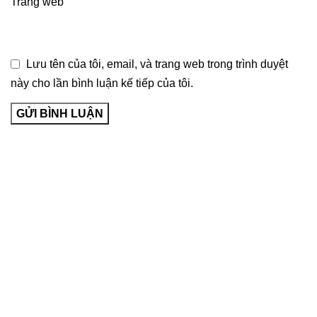
Trang web
Lưu tên của tôi, email, và trang web trong trình duyệt
này cho lần bình luận kế tiếp của tôi.
Về Bảo Long Pharm
Giới thiệu
Hệ thống cửa hàng
Giấy phép kinh doanh
Quy chế hoạt động
Chính sách đổi trả