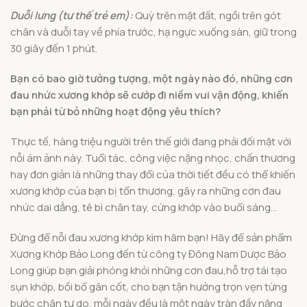
Duỗi lưng (tư thế trẻ em):
Quỳ trên mặt đất, ngồi trên gót
chân và duỗi tay về phía trước, hạ ngực xuống sàn, giữ trong
30 giây đến 1 phút.
Bạn có bao giờ tưởng tượng, một ngày nào đó, những cơn
đau nhức xương khớp sẽ cướp đi niềm vui vận động, khiến
bạn phải từ bỏ những hoạt động yêu thích?
Thực tế, hàng triệu người trên thế giới đang phải đối mặt với
nỗi ám ảnh này. Tuổi tác, công việc nặng nhọc, chấn thương
hay đơn giản là những thay đổi của thời tiết đều có thể khiến
xương khớp của bạn bị tổn thương, gây ra những cơn đau
nhức dai dẳng, tê bì chân tay, cứng khớp vào buổi sáng…
Đừng để nỗi đau xương khớp kìm hãm bạn! Hãy để sản phẩm
Xương Khớp Bảo Long đến từ công ty Đông Nam Dược Bảo
Long giúp bạn giải phóng khỏi những cơn đau,hỗ trợ tái tạo
sụn khớp, bồi bổ gân cốt, cho bạn tận hưởng trọn vẹn từng
bước chân tự do, mỗi ngày đều là một ngày tràn đầy năng