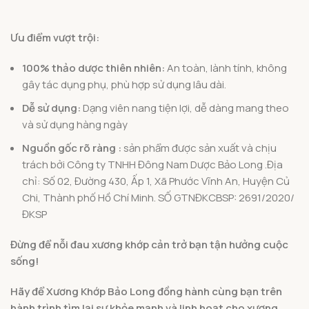
Ưu điểm vượt trội:
100% thảo dược thiên nhiên:
An toàn, lành tính, không
gây tác dụng phụ, phù hợp sử dụng lâu dài.
Dễ sử dụng:
Dạng viên nang tiện lợi, dễ dàng mang theo
và sử dụng hàng ngày
Nguồn gốc rõ ràng :
sản phẩm được sản xuất và chịu
trách bởi Công ty TNHH Đông Nam Dược Bảo Long .Địa
chỉ: Số 02, Đường 430, Ấp 1, Xã Phước Vĩnh An, Huyện Củ
Chi, Thành phố Hồ Chí Minh. SỐ GTNĐKCBSP: 2691/2020/
ĐKSP
Đừng để nỗi đau xương khớp cản trở bạn tận hưởng cuộc
sống!
Hãy để Xương Khớp Bảo Long đồng hành cùng bạn trên
hành trình tìm lại sự khỏe mạnh và linh hoạt cho xương