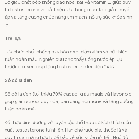
Bơ giàu chất béo không bão hòa, kali và vitamin E, giúp duy
trì testosterone và cải thiện lưu thông máu. Kali giảm huyết
áp và tăng cường chức năng tim mạch, hỗ trợ sức khỏe sinh
lý.
Trái lựu
Lựu chứa chất chống oxy hóa cao, giảm viêm và cải thiện
tuần hoàn máu. Nghiên cứu cho thấy uống nước ép lựu
thường xuyên giúp tăng testosterone lên đến 24%.
Sô cô la đen
Sô cô la đen (tối thiểu 70% cacao) giàu magie và flavonoid,
giúp giảm stress oxy hóa, cân bằng hormone và tăng cường
tuần hoàn máu.
Kết hợp dinh dưỡng với luyện tập thể thao sẽ kích thích sản
xuất testosterone tự nhiên. Hạn chế rượu bia, thuốc lá và
duy trì cân nặng hợp lý để bảo vệ sức khỏe nội tiết. Ngủ đủ