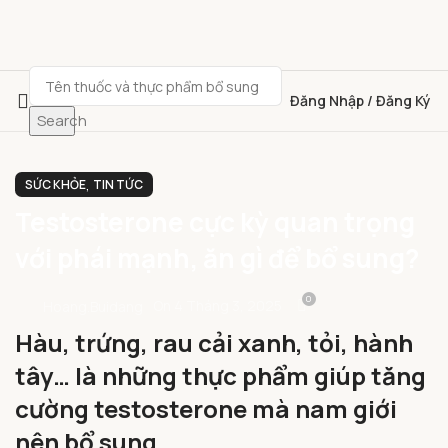
Đăng Nhập / Đăng Ký
Search
,
SỨC KHỎE
TIN TỨC
Testosterone cực kỳ quan trọng
với phái mạnh, ăn gì để bổ sung?
0
On 4 Tháng 3, 2025
Hoang.buidang
Hàu, trứng, rau cải xanh, tỏi, hành
tây… là những thực phẩm giúp tăng
cường testosterone mà nam giới
nên bổ sung.