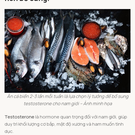
Ăn cá biển 2-3 lần mỗi tuần là lựa chọn lý tưởng để bổ sung
testosterone cho nam giới – Ảnh minh họa
Testosterone
là hormone quan trọng đối với nam giới, giúp
duy trì khối lượng cơ bắp, mật độ xương và ham muốn tình
dục.