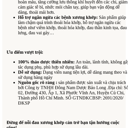
hoàn máu, tăng cường lưu thông khí huyết đến các chi, giảm
cảm giác tê bì, nhức mỏi chân tay, giúp bạn vận động dễ
dàng, thoải mái hơn.
Hỗ trợ ngăn ngừa các bệnh xương khớp:
Sản phẩm giúp
làm chậm quá trình thoái hóa khớp, hỗ trợ ngăn ngừa các
bệnh như viêm khớp, thoái hóa khớp, đau thần kinh tọa, đau
lưng, đau vai gáy…
Ưu điểm vượt trội:
100% thảo dược thiên nhiên:
An toàn, lành tính, không gâ
tác dụng phụ, phù hợp sử dụng lâu dài.
Dễ sử dụng:
Dạng viên nang tiện lợi, dễ dàng mang theo và
sử dụng hàng ngày
Nguồn gốc rõ ràng :
sản phẩm được sản xuất và chịu trách
bởi Công ty TNHH Đông Nam Dược Bảo Long .Địa chỉ: S
02, Đường 430, Ấp 1, Xã Phước Vĩnh An, Huyện Củ Chi,
Thành phố Hồ Chí Minh. SỐ GTNĐKCBSP: 2691/2020/
ĐKSP
Đừng để nỗi đau xương khớp cản trở bạn tận hưởng cuộc
sống!