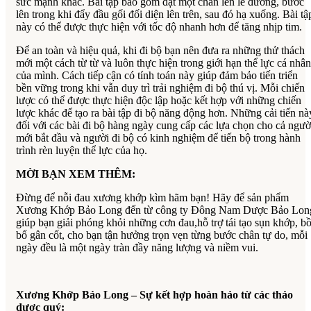
sức mạnh khác. Bài tập bao gồm đặt một chân lên lề đường, bước
lên trong khi đẩy đầu gối đối diện lên trên, sau đó hạ xuống. Bài tậ
này có thể được thực hiện với tốc độ nhanh hơn để tăng nhịp tim.
Để an toàn và hiệu quả, khi đi bộ bạn nên đưa ra những thử thách
mới một cách từ từ và luôn thực hiện trong giới hạn thể lực cá nhân
của mình. Cách tiếp cận có tính toán này giúp đảm bảo tiến triển
bền vững trong khi vẫn duy trì trải nghiệm đi bộ thú vị. Mỗi chiến
lược có thể được thực hiện độc lập hoặc kết hợp với những chiến
lược khác để tạo ra bài tập đi bộ năng động hơn. Những cải tiến nà
đối với các bài đi bộ hàng ngày cung cấp các lựa chọn cho cả ngườ
mới bắt đầu và người đi bộ có kinh nghiệm để tiến bộ trong hành
trình rèn luyện thể lực của họ.
MỜI BẠN XEM THÊM:
Đừng để nỗi đau xương khớp kìm hãm bạn! Hãy để sản phẩm
Xương Khớp Bảo Long đến từ công ty Đông Nam Dược Bảo Lon
giúp bạn giải phóng khỏi những cơn đau,hỗ trợ tái tạo sụn khớp, bồ
bổ gân cốt, cho bạn tận hưởng trọn vẹn từng bước chân tự do, mỗi
ngày đều là một ngày tràn đầy năng lượng và niềm vui.
Xương Khớp Bảo Long – Sự kết hợp hoàn hảo từ các thảo
dược quý: