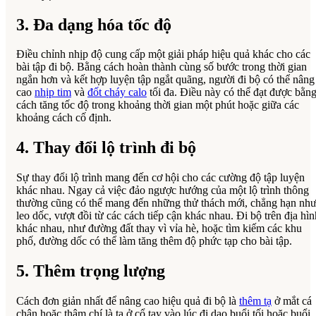
3. Đa dạng hóa tốc độ
Điều chỉnh nhịp độ cung cấp một giải pháp hiệu quả khác cho các
bài tập đi bộ. Bằng cách hoàn thành cùng số bước trong thời gian
ngắn hơn và kết hợp luyện tập ngắt quãng, người đi bộ có thể nâng
cao
nhịp tim
và
đốt cháy calo
tối đa. Điều này có thể đạt được bằn
cách tăng tốc độ trong khoảng thời gian một phút hoặc giữa các
khoảng cách cố định.
4. Thay đổi lộ trình đi bộ
Sự thay đổi lộ trình mang đến cơ hội cho các cường độ tập luyện
khác nhau. Ngay cả việc đảo ngược hướng của một lộ trình thông
thường cũng có thể mang đến những thử thách mới, chẳng hạn nh
leo dốc, vượt đồi từ các cách tiếp cận khác nhau. Đi bộ trên địa hìn
khác nhau, như đường đất thay vì vỉa hè, hoặc tìm kiếm các khu
phố, đường dốc có thể làm tăng thêm độ phức tạp cho bài tập.
5. Thêm trọng lượng
Cách đơn giản nhất để nâng cao hiệu quả đi bộ là
thêm tạ
ở mắt cá
chân hoặc thậm chí là tạ ở cổ tay vào lúc đi dạo buổi tối hoặc buổi