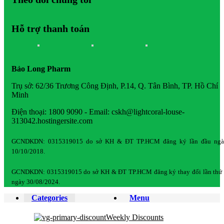
Hỗ trợ thanh toán
Bảo Long Pharm
Trụ sở: 62/36 Trương Công Định, P.14, Q. Tân Bình, TP. Hồ Chí
Minh
Điện thoại: 1800 9090 - Email: cskh@lightcoral-louse-
313042.hostingersite.com
GCNDKDN: 0315319015 do sở KH & ĐT TP.HCM đăng ký lần đầu ngà
10/10/2018.
GCNDKDN: 0315319015 do sở KH & ĐT TP.HCM đăng ký thay đổi lần thứ
ngày 30/08/2024.
Categories
Menu
Weekly Discounts