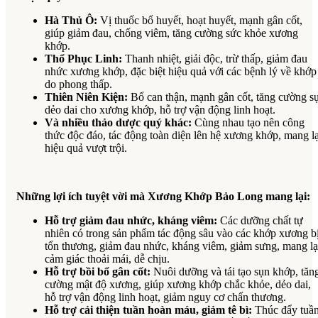
Hà Thủ Ô:
Vị thuốc bổ huyết, hoạt huyết, mạnh gân cốt,
giúp giảm đau, chống viêm, tăng cường sức khỏe xương
khớp.
Thổ Phục Linh:
Thanh nhiệt, giải độc, trừ thấp, giảm đau
nhức xương khớp, đặc biệt hiệu quả với các bệnh lý về khớp
do phong thấp.
Thiên Niên Kiện:
Bổ can thận, mạnh gân cốt, tăng cường s
dẻo dai cho xương khớp, hỗ trợ vận động linh hoạt.
Và nhiều thảo dược quý khác:
Cùng nhau tạo nên công
thức độc đáo, tác động toàn diện lên hệ xương khớp, mang lạ
hiệu quả vượt trội.
Những lợi ích tuyệt vời mà Xương Khớp Bảo Long mang lại:
Hỗ trợ giảm đau nhức, kháng viêm:
Các dưỡng chất tự
nhiên có trong sản phẩm tác động sâu vào các khớp xương b
tổn thương, giảm đau nhức, kháng viêm, giảm sưng, mang lạ
cảm giác thoải mái, dễ chịu.
Hỗ trợ bồi bổ gân cốt:
Nuôi dưỡng và tái tạo sụn khớp, tăn
cường mật độ xương, giúp xương khớp chắc khỏe, dẻo dai,
hỗ trợ vận động linh hoạt, giảm nguy cơ chấn thương.
Hỗ trợ cải thiện tuần hoàn máu, giảm tê bì:
Thúc đẩy tuầ