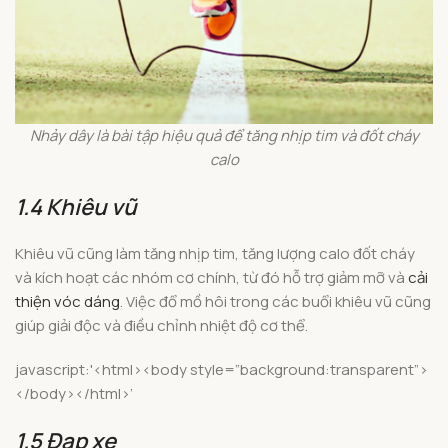
Nhảy dây là bài tập hiệu quả để tăng nhịp tim và đốt cháy
calo
1.4 Khiêu vũ
Khiêu vũ cũng làm tăng nhịp tim, tăng lượng calo đốt cháy
và kích hoạt các nhóm cơ chính, từ đó hỗ trợ giảm mỡ và
cải
thiện vóc dáng
. Việc đổ mồ hôi trong các buổi khiêu vũ cũng
giúp giải độc và điều chỉnh nhiệt độ cơ thể.
javascript:'<html><body style=”background:transparent”>
</body></html>’
1.5 Đạp xe