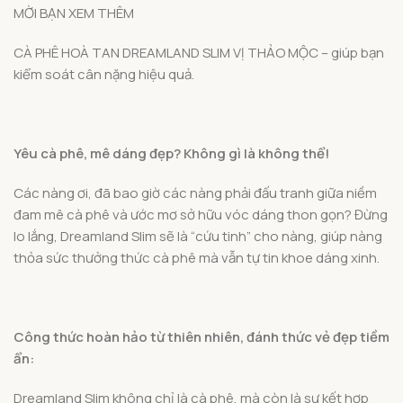
MỜI BẠN XEM THÊM
CÀ PHÊ HOÀ TAN DREAMLAND SLIM VỊ THẢO MỘC – giúp bạn
kiểm soát cân nặng hiệu quả.
Yêu cà phê, mê dáng đẹp? Không gì là không thể!
Các nàng ơi, đã bao giờ các nàng phải đấu tranh giữa niềm
đam mê cà phê và ước mơ sở hữu vóc dáng thon gọn? Đừng
lo lắng, Dreamland Slim sẽ là “cứu tinh” cho nàng, giúp nàng
thỏa sức thưởng thức cà phê mà vẫn tự tin khoe dáng xinh.
Công thức hoàn hảo từ thiên nhiên, đánh thức vẻ đẹp tiềm
ẩn:
Dreamland Slim không chỉ là cà phê, mà còn là sự kết hợp