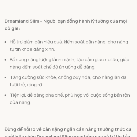
Dreamland Slim – Người bạn đồng hành lý tưởng của mọi
cô gái:
Hỗ trợ giảm cân hiệu quả, kiểm soát cân nặng, cho nàng
tự tin khoe dáng xinh.
Bổ sung năng lượng lành mạnh, tạo cảm giác no lâu, giúp
nàng kiểm soát chế độ ăn uống dễ dàng.
Tăng cường sức khỏe, chống oxy hóa, cho nàng làn da
tươi trẻ, rạng rỡ.
Tiện lợi, dễ dàng pha chế, phù hợp với cuộc sống bận rộn
của nàng.
Đừng để nỗi lo về cân nặng ngăn cản nàng thưởng thức cà
phê! Hãy chọn Dreamland Slim ngay hôm nay và tự tin tỏa