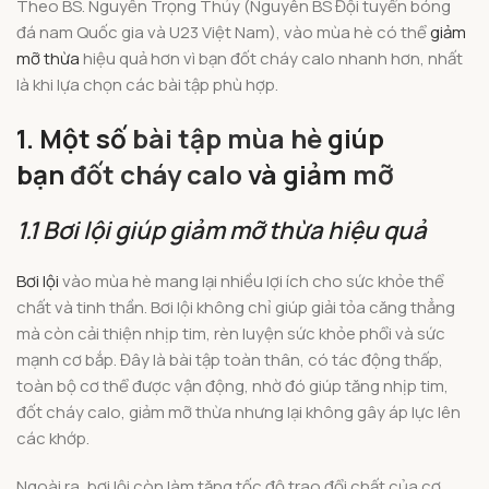
Theo BS. Nguyễn Trọng Thủy (Nguyên BS Đội tuyển bóng
đá nam Quốc gia và U23 Việt Nam), vào mùa hè có thể
giảm
mỡ thừa
hiệu quả hơn vì bạn đốt cháy calo nhanh hơn, nhất
là khi lựa chọn các bài tập phù hợp.
1. Một số
bài tập mùa hè
giúp
bạn
đốt cháy calo
và giảm
mỡ
1.1 Bơi lội giúp giảm mỡ thừa hiệu quả
Bơi lội
vào mùa hè mang lại nhiều lợi ích cho sức khỏe thể
chất và tinh thần. Bơi lội không chỉ giúp giải tỏa căng thẳng
mà còn cải thiện nhịp tim, rèn luyện sức khỏe phổi và sức
mạnh cơ bắp. Đây là bài tập toàn thân, có tác động thấp,
toàn bộ cơ thể được vận động, nhờ đó giúp tăng nhịp tim,
đốt cháy calo, giảm mỡ thừa nhưng lại không gây áp lực lên
các khớp.
Ngoài ra, bơi lội còn làm tăng tốc độ trao đổi chất của cơ