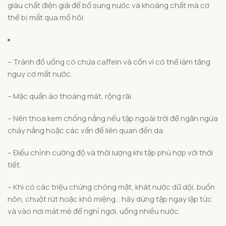
giàu chất điện giải để bổ sung nước và khoáng chất mà cơ
thể bị mất qua mồ hôi.
– Tránh đồ uống có chứa caffein và cồn vì có thể làm tăng
nguy cơ mất nước.
– Mặc quần áo thoáng mát, rộng rãi.
– Nên thoa kem chống nắng nếu tập ngoài trời để ngăn ngừa
cháy nắng hoặc các vấn đề liên quan đến da.
– Điều chỉnh cường độ và thời lượng khi tập phù hợp với thời
tiết.
– Khi có các triệu chứng chóng mặt, khát nước dữ dội, buồn
nôn, chuột rút hoặc khô miệng… hãy dừng tập ngay lập tức
và vào nơi mát mẻ để nghỉ ngơi, uống nhiều nước.