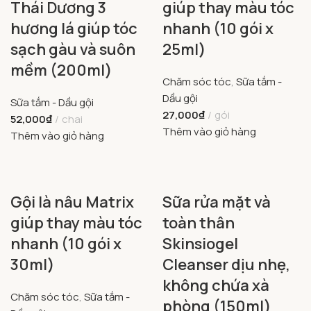
Thái Dương 3
giúp thay màu tóc
hương lá giúp tóc
nhanh (10 gói x
sạch gàu và suôn
25ml)
mềm (200ml)
Chăm sóc tóc
,
Sữa tắm -
Dầu gội
Sữa tắm - Dầu gội
27,000
₫
gói
52,000
₫
chai
Thêm vào giỏ hàng
Thêm vào giỏ hàng
Gội là nâu Matrix
Sữa rửa mặt và
giúp thay màu tóc
toàn thân
nhanh (10 gói x
Skinsiogel
30ml)
Cleanser dịu nhẹ,
không chứa xà
Chăm sóc tóc
,
Sữa tắm -
phòng (150ml)