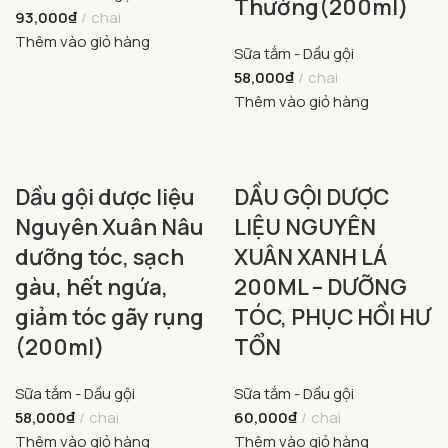
Thường(200ml)
93,000
₫
chai
Thêm vào giỏ hàng
Sữa tắm - Dầu gội
58,000
₫
chai
Thêm vào giỏ hàng
Dầu gội dược liệu
DẦU GỘI DƯỢC
Nguyên Xuân Nâu
LIỆU NGUYÊN
dưỡng tóc, sạch
XUÂN XANH LÁ
gàu, hết ngứa,
200ML – DƯỠNG
giảm tóc gãy rụng
TÓC, PHỤC HỒI HƯ
(200ml)
TỔN
Sữa tắm - Dầu gội
Sữa tắm - Dầu gội
58,000
₫
chai
60,000
₫
chai
Thêm vào giỏ hàng
Thêm vào giỏ hàng