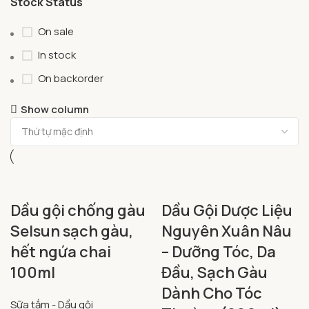
Stock Status
On sale
In stock
On backorder
Show column
Dầu gội chống gàu
Dầu Gội Dược Liệu
Selsun sạch gàu,
Nguyên Xuân Nâu
hết ngứa chai
– Dưỡng Tóc, Da
100ml
Đầu, Sạch Gàu
Dành Cho Tóc
Sữa tắm - Dầu gội