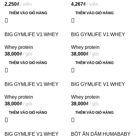
2,250
₫
viên
4,267
₫
viên
viên)
THÊM VÀO GIỎ HÀNG
THÊM VÀO GIỎ HÀNG
BIG GYMLIFE V1 WHEY
BIG GYMLIFE V1 WHEY
PROTEIN VỊ SÔ CÔ LA
PROTEIN VỊ XOÀI
Whey protein
Whey protein
38,000
₫
gói
38,000
₫
gói
THÊM VÀO GIỎ HÀNG
THÊM VÀO GIỎ HÀNG
BIG GYMLIFE V1 WHEY
BIG GYMLIFE V1 WHEY
PROTEIN VỊ DÂU
PROTEIN VỊ DƯA HẤU
Whey protein
Whey protein
38,000
₫
gói
38,000
₫
gói
THÊM VÀO GIỎ HÀNG
THÊM VÀO GIỎ HÀNG
BIG GYMLIFE V1 WHEY
BỘT ĂN DẶM HUMABABY