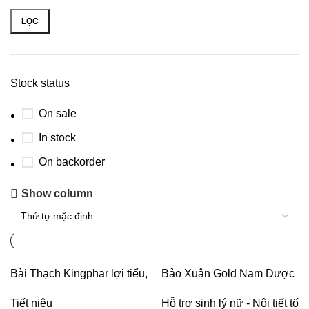
LỌC
Stock status
On sale
In stock
On backorder
Show column
Bài Thạch Kingphar lợi tiểu,
Bảo Xuân Gold Nam Dược
hỗ trợ giảm nguy cơ viêm
bổ sung phytoestrogen, cân
Tiết niệu
Hỗ trợ sinh lý nữ - Nội tiết tố
đường tiết niệu (60 viên)
bằng nội tiết tố nữ (3 vỉ x 10