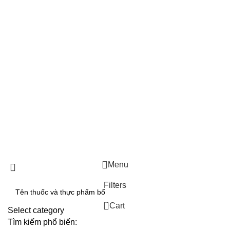
Bảo Long Pharm
Trụ sở: 62/36 Trương Công Định, P.14, Q. Tân Bình, TP.
Hồ Chí Minh
Điện thoại: 1800 9090 - Email: cskh@lightcoral-louse-
313042.hostingersite.com
GCNDKDN: 0315319015 do sở KH & ĐT TP.HCM đăng ký lần đầu ngày
10/10/2018.
GCNDKDN: 0315319015 do sở KH & ĐT TP.HCM đăng ký thay đổi lần
thứ 2 ngày 30/08/2024.
Menu
Filters
0
Cart
Select category
Tìm kiếm phổ biến: