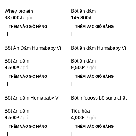
PROTEIN VỊ VANI
THỊT HEO, BÓ XÔI
Whey protein
Bột ăn dặm
38,000
₫
gói
145,800
₫
THÊM VÀO GIỎ HÀNG
THÊM VÀO GIỎ HÀNG
Bột Ăn Dặm Humababy Vị
Bột ăn dặm Humababy Vị
Bắp, Gạo, Yến Mạch
Gạo Sữa Hạnh Nhân
Bột ăn dặm
Bột ăn dặm
9,500
₫
gói
9,500
₫
gói
THÊM VÀO GIỎ HÀNG
THÊM VÀO GIỎ HÀNG
Bột ăn dặm Humababy Vị
Bột Infogoss bổ sung chất
Gạo Thơm
xơ, giúp giảm táo bón hộp
Bột ăn dặm
Tiêu hóa
30 gói x 3g
9,500
₫
gói
4,000
₫
gói
THÊM VÀO GIỎ HÀNG
THÊM VÀO GIỎ HÀNG