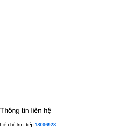
Hỗ trợ thanh toán
Bảo Long Pharm
Trụ sở: 62/36 Trương Công Định, P.14, Q. Tân Bình, TP.
Hồ Chí Minh
Điện thoại: 1800 9090 - Email: cskh@lightcoral-louse-
313042.hostingersite.com
GCNDKDN: 0315319015 do sở KH & ĐT TP.HCM đăng ký
lần đầu ngày 10/10/2018.
GCNDKDN: 0315319015 do sở KH & ĐT TP.HCM đăng ký
thay đổi lần thứ 2 ngày 30/08/2024.
Thông tin liên hệ
Liên hệ trực tiếp
18006928