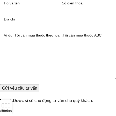
Lưu ý:
Dược sĩ sẽ chủ động tư vấn cho quý khách.
0
Menu
Filters
Cart