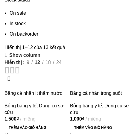
On sale
In stock
On backorder
Hiển thị 1–12 của 13 kết quả
Show column
Hiễn thị
9
12
18
24
Băng cá nhân ít thấm nước
Băng cá nhân trong suốt
Urgo Washproof Large (30
Urgo Transparent Assorted
Bông băng y tế
,
Dụng cụ sơ
Bông băng y tế
,
Dụng cụ sơ
miếng)
(20 miếng)
cứu
cứu
1,500
₫
miếng
1,000
₫
miếng
THÊM VÀO GIỎ HÀNG
THÊM VÀO GIỎ HÀNG