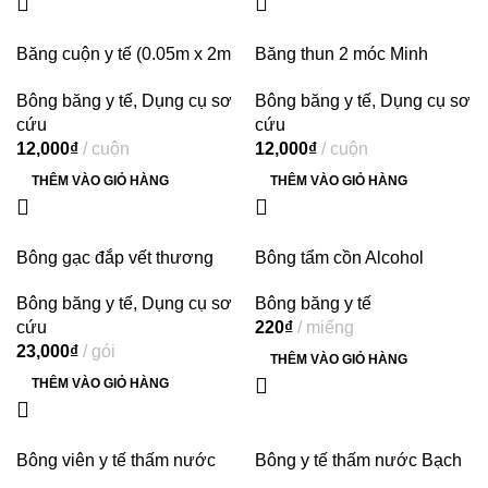
Băng cuộn y tế (0.05m x 2m
Băng thun 2 móc Minh
– 5 cuộn) Bảo Thạch
Quang dùng băng nén ép
Bông băng y tế
,
Dụng cụ sơ
Bông băng y tế
,
Dụng cụ sơ
cầm máu, cố định khớp (12
cứu
cứu
cuộn)
12,000
₫
cuộn
12,000
₫
cuộn
THÊM VÀO GIỎ HÀNG
THÊM VÀO GIỎ HÀNG
Bông gạc đắp vết thương
Bông tẩm cồn Alcohol
Bảo Thạch (8cm x 12cm)
Swabs Liworldco vô
Bông băng y tế
,
Dụng cụ sơ
Bông băng y tế
trùng(100 miếng)
cứu
220
₫
miếng
23,000
₫
gói
THÊM VÀO GIỎ HÀNG
THÊM VÀO GIỎ HÀNG
Bông viên y tế thấm nước
Bông y tế thấm nước Bạch
Bảo Thạch làm sạch vết
Tuyết dùng trong chăm sóc