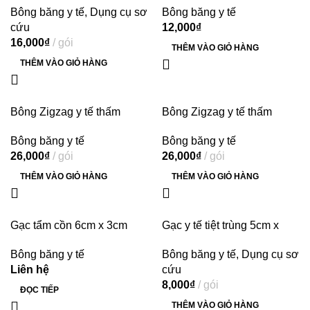
Bông băng y tế
,
Dụng cụ sơ
Bông băng y tế
thương(50g)
cá nhân và y tế (45g)
cứu
12,000
₫
16,000
₫
gói
THÊM VÀO GIỎ HÀNG
THÊM VÀO GIỎ HÀNG
Bông Zigzag y tế thấm
Bông Zigzag y tế thấm
nước Bạch Tuyết dùng
nước Bạch Tuyết dùng
Bông băng y tế
Bông băng y tế
trong chăm sóc cá nhân và
trong chăm sóc cá nhân và
26,000
₫
gói
26,000
₫
gói
y tế (100g)
y tế (100g)
THÊM VÀO GIỎ HÀNG
THÊM VÀO GIỎ HÀNG
Gạc tẩm cồn 6cm x 3cm
Gạc y tế tiệt trùng 5cm x
Quick – Nurse làm sạch da
6.5cm x 12 lớp Bảo Thạch
Bông băng y tế
Bông băng y tế
,
Dụng cụ sơ
và chống lại vi khuẩn (100
(100 gói)
Liên hệ
cứu
miếng)
8,000
₫
gói
ĐỌC TIẾP
THÊM VÀO GIỎ HÀNG