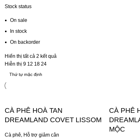
Stock status
On sale
In stock
On backorder
Hiển thị tất cả 2 kết quả
Hiễn thị
9
12
18
24
CÀ PHÊ HOÀ TAN
CÀ PHÊ 
DREAMLAND COVET LISSOM
DREAMLA
MỘC
Cà phê
,
Hỗ trợ giảm cân