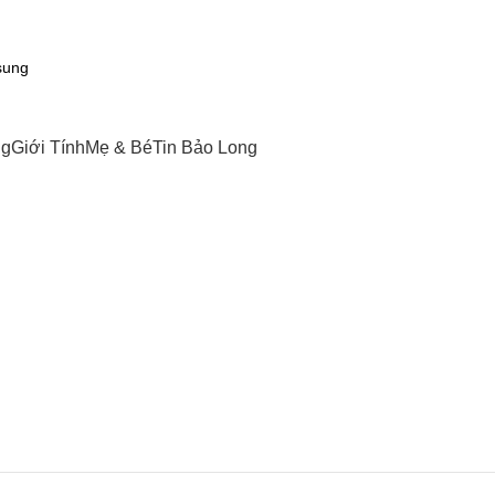
ng
Giới Tính
Mẹ & Bé
Tin Bảo Long