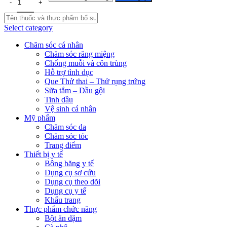
Select category
Chăm sóc cá nhân
Chăm sóc răng miệng
Chống muỗi và côn trùng
Hỗ trợ tình dục
Que Thử thai – Thử rụng trứng
Sữa tắm – Dầu gội
Tinh dầu
Vệ sinh cá nhân
Mỹ phẩm
Chăm sóc da
Chăm sóc tóc
Trang điểm
Thiết bị y tế
Bông băng y tế
Dụng cụ sơ cứu
Dụng cụ theo dõi
Dụng cụ y tế
Khẩu trang
Thực phẩm chức năng
Bột ăn dặm