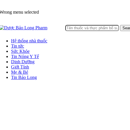
Wrong menu selected
Sea
Hệ thống nhà thuốc
Tin tức
Sức Khỏe
Tin Nóng Y Tế
Dinh Dưỡng
Giới Tính
Mẹ & Bé
Tin Bảo Long