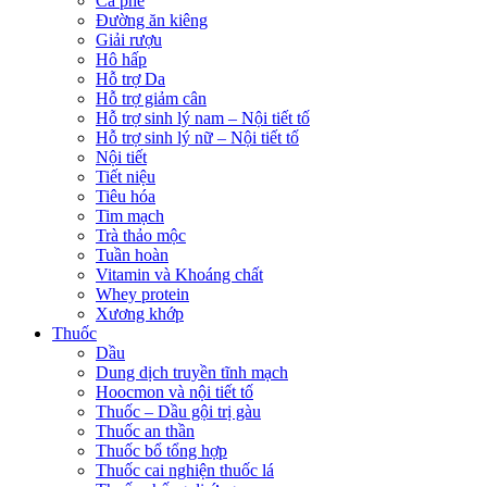
Cà phê
Đường ăn kiêng
Giải rượu
Hô hấp
Hỗ trợ Da
Hỗ trợ giảm cân
Hỗ trợ sinh lý nam – Nội tiết tố
Hỗ trợ sinh lý nữ – Nội tiết tố
Nội tiết
Tiết niệu
Tiêu hóa
Tim mạch
Trà thảo mộc
Tuần hoàn
Vitamin và Khoáng chất
Whey protein
Xương khớp
Thuốc
Dầu
Dung dịch truyền tĩnh mạch
Hoocmon và nội tiết tố
Thuốc – Dầu gội trị gàu
Thuốc an thần
Thuốc bổ tổng hợp
Thuốc cai nghiện thuốc lá