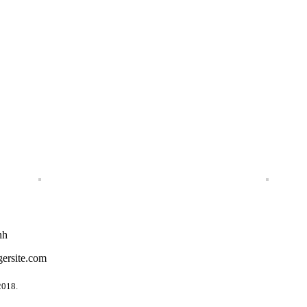
nh
gersite.com
2018.