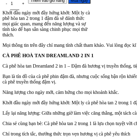
Thêm vào giỏ hàng
Mua ngay
Khởi đầu ngày mới đầy hứng khởi: Một ly cà
phê hòa tan 2 trong 1 đậm đà sẽ đánh thức
mọi giác quan, mang đến năng lượng và sự
tỉnh táo để bạn sẵn sàng chinh phục mọi thử
thách.
Mọi thông tin trên đây chỉ mang tính chất tham khảo. Vui lòng đọc kĩ 
CÀ PHÊ HOÀ TAN DREAMLAND 2 IN 1
Cà phê hòa tan Dreamland 2 in 1 – Đậm đà hương vị truyền thống, ti
Bạn là tín đồ của cà phê phin đậm đà, nhưng cuộc sống bận rộn khiế
cà phê truyền thống đậm vị.
Năng lượng cho ngày mới, cảm hứng cho mọi khoảnh khắc.
Khởi đầu ngày mới đầy hứng khởi: Một ly cà phê hòa tan 2 trong 1 đ
Lấy lại năng lượng: Giữa những giờ làm việc căng thẳng, một tách cà 
Chia sẻ cùng bạn bè: Cà phê hòa tan 2 trong 1 là lựa chọn tuyệt vờ
Chỉ trong tích tắc, thưởng thức trọn vẹn hương vị cà phê yêu thích