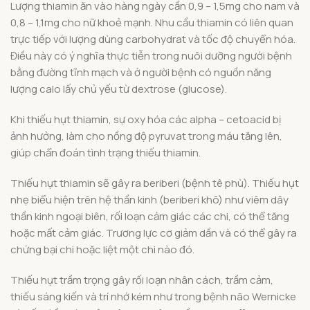
Lượng thiamin ăn vào hàng ngày cần 0,9 – 1,5mg cho nam và
0,8 – 1,1mg cho nữ khoẻ mạnh. Nhu cầu thiamin có liên quan
trực tiếp với lượng dùng carbohydrat và tốc độ chuyển hóa.
Điều này có ý nghĩa thực tiễn trong nuôi dưỡng người bệnh
bằng đường tĩnh mạch và ở người bệnh có nguồn năng
lượng calo lấy chủ yếu từ dextrose (glucose).
Khi thiếu hụt thiamin, sự oxy hóa các alpha – cetoacid bị
ảnh hưởng, làm cho nồng độ pyruvat trong máu tăng lên,
giúp chẩn đoán tình trạng thiếu thiamin.
Thiếu hụt thiamin sẽ gây ra beriberi (bệnh tê phù). Thiếu hụt
nhẹ biểu hiện trên hệ thần kinh (beriberi khô) như viêm dây
thần kinh ngoại biên, rối loạn cảm giác các chi, có thể tăng
hoặc mất cảm giác. Trương lực cơ giảm dần và có thể gây ra
chứng bại chi hoặc liệt một chi nào đó.
Thiếu hụt trầm trọng gây rối loạn nhân cách, trầm cảm,
thiếu sáng kiến và trí nhớ kém như trong bệnh não Wernicke