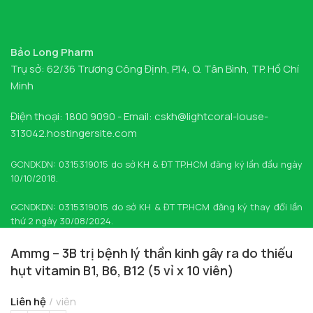
Bảo Long Pharm
Trụ sở: 62/36 Trương Công Định, P.14, Q. Tân Bình, TP. Hồ Chí
Minh
Điện thoại: 1800 9090 - Email: cskh@lightcoral-louse-
313042.hostingersite.com
GCNDKDN: 0315319015 do sở KH & ĐT TP.HCM đăng ký lần đầu ngày
10/10/2018.
GCNDKDN: 0315319015 do sở KH & ĐT TP.HCM đăng ký thay đổi lần
thứ 2 ngày 30/08/2024.
Ammg – 3B trị bệnh lý thần kinh gây ra do thiếu
hụt vitamin B1, B6, B12 (5 vỉ x 10 viên)
Liên hệ
viên