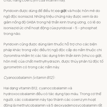
chức năng coenzym của vitamin này.
Pyridoxin được dùng để điều trị
co giật
và/hoặc hôn mê do
ngộ độc isoniazid. Những triệu chứng này được xem là do
giảm nồng độ GABA trong hệ thần kinh trung ương, có lẽ do
isoniazid ức chế hoạt động của pyridoxal – 5 – phosphat
trong não.
Pyridoxin cũng được dùng làm thuốc hỗ trợ cho các biện
pháp khác trong việc điều trị ngộ độc cấp do nấm thuộc chi
Gyromitra nhằm trị các tác dụng trên thần kinh (như co giật,
hôn mê) của chất methylhydrazin, được thủy phân từ độc tố
gyrometrin có trong các nấm này.
Cyanocobalamin (vitamin B12):
Hai dạng vitamin B12, cyanocobalamin và
hydroxocobalamin đều có tác dụng tạo máu. Trong cơ thể
người, các cobalamin này tạo thành các coenzym hoạt
động là methylcobalamin và 5 deoxyadenosycobalamin rất