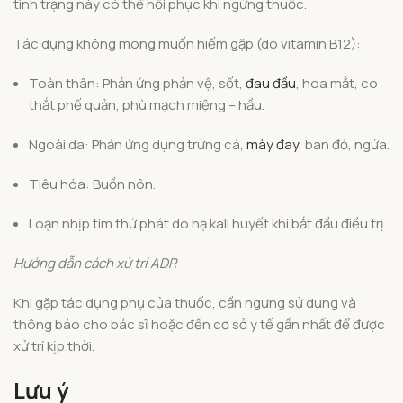
tình trạng này có thể hồi phục khi ngừng thuốc.
Tác dụng không mong muốn hiếm gặp (do vitamin B12):
Toàn thân: Phản ứng phản vệ, sốt,
đau đầu
, hoa mắt, co
thắt phế quản, phù mạch miệng – hầu.
Ngoài da: Phản ứng dụng trứng cá,
mày đay
, ban đỏ, ngứa.
Tiêu hóa: Buồn nôn.
Loạn nhịp tim thứ phát do hạ kali huyết khi bắt đầu điều trị.
Hướng dẫn cách xử trí ADR
Khi gặp tác dụng phụ của thuốc, cần ngưng sử dụng và
thông báo cho bác sĩ hoặc đến cơ sở y tế gần nhất để được
xử trí kịp thời.
Lưu ý