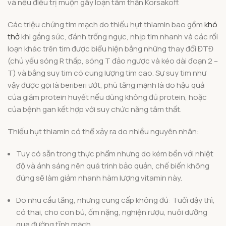
và nếu điều trị muộn gây loạn tâm thần Korsakoff.
Các triệu chứng tim mạch do thiếu hụt thiamin bao gồm
khó
thở
khi gắng sức, đánh trống ngực, nhịp tim nhanh và các rối
loạn khác trên tim được biểu hiện bằng những thay đổi ĐTĐ
(chủ yếu sóng R thấp, sóng T đảo ngược và kéo dài đoạn 2 –
T) và bằng suy tim có cung lượng tim cao. Sự suy tim như
vậy được gọi là beriberi ướt, phù tăng mạnh là do hậu quả
của giảm protein huyết nếu dùng không đủ protein, hoặc
của bệnh gan kết hợp với suy chức năng tâm thất.
Thiếu hụt thiamin có thể xảy ra do nhiều nguyên nhân:
Tuy có sẵn trong thực phẩm nhưng do kém bền với nhiệt
độ và ánh sáng nên quá trình bảo quản, chế biến không
đúng sẽ làm giảm nhanh hàm lượng vitamin này.
Do nhu cầu tăng, nhưng cung cấp không đủ: Tuổi dậy thì,
có thai, cho con bú, ốm nặng, nghiện rượu, nuôi dưỡng
qua đường tĩnh mạch.