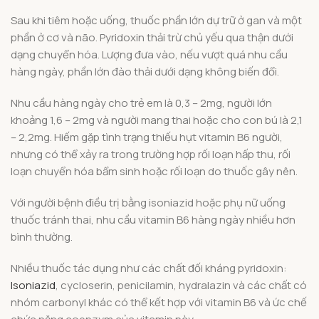
Sau khi tiêm hoặc uống, thuốc phần lớn dự trữ ở gan và một
phần ở cơ và não. Pyridoxin thải trừ chủ yếu qua thận dưới
dạng chuyển hóa. Lượng đưa vào, nếu vượt quá nhu cầu
hàng ngày, phần lớn đào thải dưới dạng không biến đổi.
Nhu cầu hàng ngày cho trẻ em là 0,3 – 2mg, người lớn
khoảng 1,6 – 2mg và người mang thai hoặc cho con bú là 2,1
– 2,2mg. Hiếm gặp tình trạng thiếu hụt vitamin B6 người,
nhưng có thể xảy ra trong trường hợp rối loạn hấp thu, rối
loạn chuyển hóa bẩm sinh hoặc rối loạn do thuốc gây nên.
Với người bệnh điều trị bằng isoniazid hoặc phụ nữ uống
thuốc tránh thai, nhu cầu vitamin B6 hàng ngày nhiều hơn
bình thường.
Nhiều thuốc tác dụng như các chất đối kháng pyridoxin:
Isoniazid
, cycloserin, penicilamin, hydralazin và các chất có
nhóm carbonyl khác có thể kết hợp với vitamin B6 và ức chế