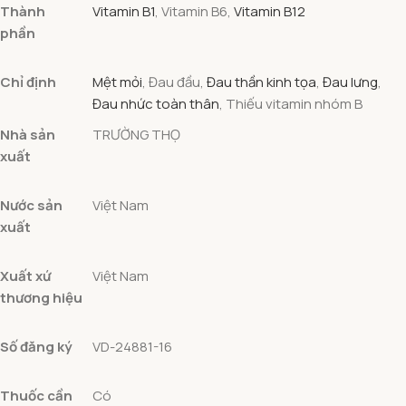
Thành
Vitamin B1
,
Vitamin B6
,
Vitamin B12
phần
Chỉ định
Mệt mỏi
,
Đau đầu
,
Đau thần kinh tọa
,
Đau lưng
,
Đau nhức toàn thân
,
Thiếu vitamin nhóm B
Nhà sản
TRƯỜNG THỌ
xuất
Nước sản
Việt Nam
xuất
Xuất xứ
Việt Nam
thương hiệu
Số đăng ký
VD-24881-16
Thuốc cần
Có