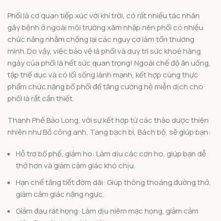
Phổi là cơ quan tiếp xúc với khí trời, có rất nhiều tác nhân
gây bệnh ở ngoài môi trường xâm nhập nên phổi có nhiều
chức năng nhằm chống lại các nguy cơ làm tổn thương
mình. Do vậy, việc bảo vệ lá phổi và duy trì sức khoẻ hàng
ngày của phổi là hết sức quan trọng! Ngoài chế độ ăn uống,
tập thể dục và có lối sống lành mạnh, kết hợp cùng thực
phẩm chức năng bổ phổi để tăng cường hệ miễn dịch cho
phổi là rất cần thiết.
Thanh Phế Bảo Long, với sự kết hợp từ các thảo dược thiên
nhiên như Bồ công anh, Tang bạch bì, Bách bộ, sẽ giúp bạn:
Hỗ trợ bổ phế, giảm ho: Làm dịu các cơn ho, giúp bạn dễ
thở hơn và giảm cảm giác khó chịu.
Hạn chế tăng tiết đờm dãi: Giúp thông thoáng đường thở,
giảm cảm giác nặng ngực.
Giảm đau rát họng: Làm dịu niêm mạc họng, giảm cảm