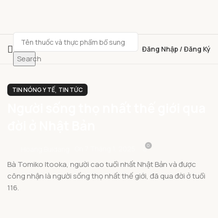
Đăng Nhập / Đăng Ký
Search
,
TIN NÓNG Y TẾ
TIN TỨC
Người sống thọ nhất thế giới qua
đời ở Nhật Bản
0
On 7 Tháng 1, 2025
Hoang.buidang
Bà Tomiko Itooka, người cao tuổi nhất Nhật Bản và được
công nhận là người sống thọ nhất thế giới, đã qua đời ở tuổi
116.