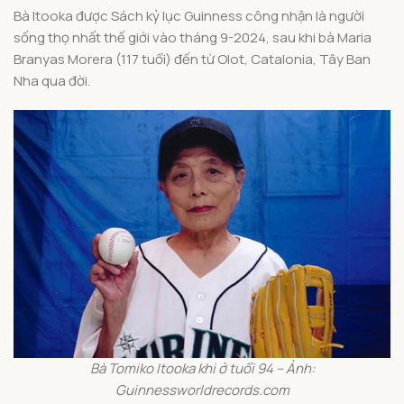
Bà Itooka được Sách kỷ lục Guinness công nhận là người
sống thọ nhất thế giới vào tháng 9-2024, sau khi bà Maria
Branyas Morera (117 tuổi) đến từ Olot, Catalonia, Tây Ban
Nha qua đời.
Bà Tomiko Itooka khi ở tuổi 94 – Ảnh:
Guinnessworldrecords.com