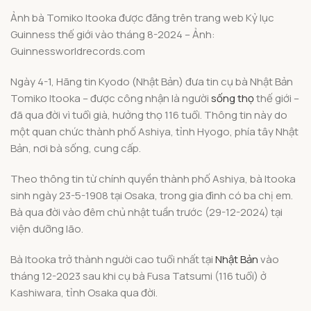
Ảnh bà Tomiko Itooka được đăng trên trang web Kỷ lục
Guinness thế giới vào tháng 8-2024 – Ảnh:
Guinnessworldrecords.com
Ngày 4-1, Hãng tin Kyodo (Nhật Bản) đưa tin cụ bà Nhật Bản
Tomiko Itooka – được công nhận là người
sống thọ
thế giới –
đã qua đời vì tuổi già, hưởng thọ 116 tuổi. Thông tin này do
một quan chức thành phố Ashiya, tỉnh Hyogo, phía tây Nhật
Bản, nơi bà sống, cung cấp.
Theo thông tin từ chính quyền thành phố Ashiya, bà Itooka
sinh ngày 23-5-1908 tại Osaka, trong gia đình có ba chị em.
Bà qua đời vào đêm chủ nhật tuần trước (29-12-2024) tại
viện dưỡng lão.
Bà Itooka trở thành người cao tuổi nhất tại
Nhật Bản
vào
tháng 12-2023 sau khi cụ bà Fusa Tatsumi (116 tuổi) ở
Kashiwara, tỉnh Osaka qua đời.