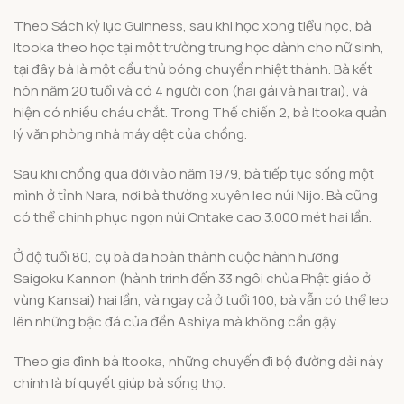
Theo Sách kỷ lục Guinness, sau khi học xong tiểu học, bà
Itooka theo học tại một trường trung học dành cho nữ sinh,
tại đây bà là một cầu thủ bóng chuyền nhiệt thành. Bà kết
hôn năm 20 tuổi và có 4 người con (hai gái và hai trai), và
hiện có nhiều cháu chắt. Trong Thế chiến 2, bà Itooka quản
lý văn phòng nhà máy dệt của chồng.
Sau khi chồng qua đời vào năm 1979, bà tiếp tục sống một
mình ở tỉnh Nara, nơi bà thường xuyên leo núi Nijo. Bà cũng
có thể chinh phục ngọn núi Ontake cao 3.000 mét hai lần.
Ở độ tuổi 80, cụ bà đã hoàn thành cuộc hành hương
Saigoku Kannon (hành trình đến 33 ngôi chùa Phật giáo ở
vùng Kansai) hai lần, và ngay cả ở tuổi 100, bà vẫn có thể leo
lên những bậc đá của đền Ashiya mà không cần gậy.
Theo gia đình bà Itooka, những chuyến đi bộ đường dài này
chính là bí quyết giúp bà sống thọ.