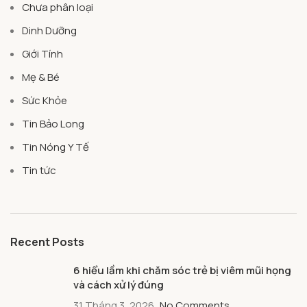
Chưa phân loại
Dinh Dưỡng
Giới Tính
Mẹ & Bé
Sức Khỏe
Tin Bảo Long
Tin Nóng Y Tế
Tin tức
Recent Posts
6 hiểu lầm khi chăm sóc trẻ bị viêm mũi họng
và cách xử lý đúng
31 Tháng 3, 2026
No Comments