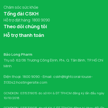
Chăm sóc sức khỏe
Tổng đài CSKH
Hỗ trợ đặt hàng: 1800 9090
Theo dõi chúng tôi
Hỗ trợ thanh toán
Bảo Long Pharm
Trụ sở: 62/36 Trương Công Định, P.14, Q. Tân Bình, TP. Hồ Chí
Minh
Điện thoại: 1800 9090 - Email: cskh@lightcoral-louse-
313042.hostingersite.com
GCNDKDN: 0315319015 do sở KH & ĐT TP.HCM đăng ký lần đầu ngày
10/10/2018.
GCNDKDN: 0315319015 do sở KH & ĐT TP.HCM đăng ký thay đổi lần