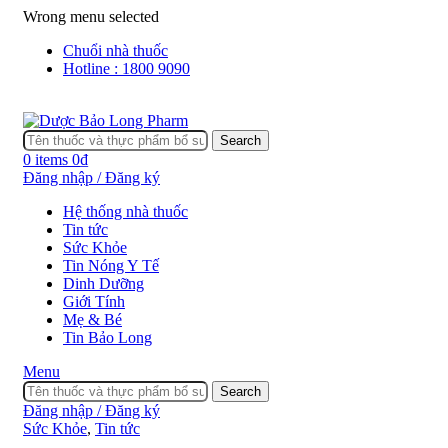
Wrong menu selected
Chuổi nhà thuốc
Hotline : 1800 9090
Search
0
items
0
₫
Đăng nhập / Đăng ký
Hệ thống nhà thuốc
Tin tức
Sức Khỏe
Tin Nóng Y Tế
Dinh Dưỡng
Giới Tính
Mẹ & Bé
Tin Bảo Long
Menu
Search
Đăng nhập / Đăng ký
Sức Khỏe
,
Tin tức