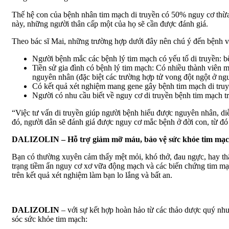
Thế hệ con của bệnh nhân tim mạch di truyền có 50% nguy cơ thừa
này, những người thân cấp một của họ sẽ cần được đánh giá.
Theo bác sĩ Mai, những trường hợp dưới đây nên chú ý đến bệnh vi
Người bệnh mắc các bệnh lý tim mạch có yếu tố di truyền: bệ
Tiền sử gia đình có bệnh lý tim mạch: Có nhiều thành viên m
nguyên nhân (đặc biệt các trường hợp tử vong đột ngột ở ngườ
Có kết quả xét nghiệm mang gene gây bệnh tim mạch di truy
Người có nhu cầu biết về nguy cơ di truyền bệnh tim mạch tr
“Việc tư vấn di truyền giúp người bệnh hiểu được nguyên nhân, d
đó, người dân sẽ đánh giá được nguy cơ mắc bệnh ở đời con, từ đó 
DALIZOLIN – Hỗ trợ giảm mỡ máu, bảo vệ sức khỏe tim mạ
Bạn có thường xuyên cảm thấy mệt mỏi, khó thở, đau ngực, hay th
trạng tiềm ẩn nguy cơ xơ vữa động mạch và các biến chứng tim m
trên kết quả xét nghiệm làm bạn lo lắng và bất an.
DALIZOLIN
– với sự kết hợp hoàn hảo từ các thảo dược quý n
sóc sức khỏe tim mạch: