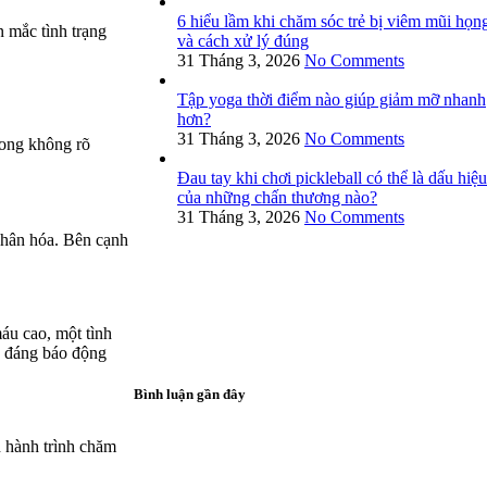
6 hiểu lầm khi chăm sóc trẻ bị viêm mũi họn
 mắc tình trạng
và cách xử lý đúng
31 Tháng 3, 2026
No Comments
Tập yoga thời điểm nào giúp giảm mỡ nhanh
hơn?
31 Tháng 3, 2026
No Comments
vong không rõ
Đau tay khi chơi pickleball có thể là dấu hiệu
của những chấn thương nào?
31 Tháng 3, 2026
No Comments
nhân hóa. Bên cạnh
áu cao, một tình
ố đáng báo động
Bình luận gần đây
 hành trình chăm