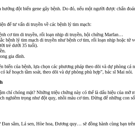
 hưởng đột biến gene gây bệnh. Do đó, nếu một người được chẩn đoán
ện để tư vấn di truyền về các bệnh lý tim mạch:
nh cơ tim di truyền, rối loạn nhịp di truyền, hội chứng Marfan…
ắc bệnh lý tim mạch di truyền như bệnh cơ tim, rối loạn nhịp hoặc tử 
i trẻ dưới 35 tuổi).
ền.
ong gia đình.
iễn biến của bệnh, lựa chọn các phương pháp theo dõi và dự phòng cá 
có kế hoạch tầm soát, theo dõi và dự phòng phù hợp”, bác sĩ Mai nói.
ch
ậm chí chóng mặt? Những triệu chứng này có thể là dấu hiệu của mỡ m
ạch nghiêm trọng như đột quỵ, nhồi máu cơ tim. Đừng để những con s
hư Đan sâm, Lá sen, Hòe hoa, Đương quy… sẽ đồng hành cùng bạn trên