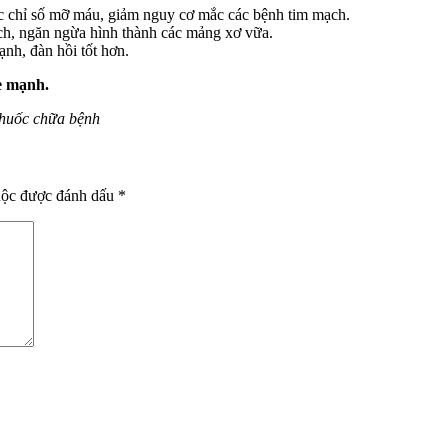
c chỉ số mỡ máu, giảm nguy cơ mắc các bệnh tim mạch.
ch, ngăn ngừa hình thành các mảng xơ vữa.
nh, đàn hồi tốt hơn.
e mạnh.
thuốc chữa bệnh
uộc được đánh dấu
*