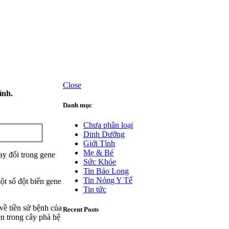
Close
ình.
Danh mục
Chưa phân loại
Dinh Dưỡng
Giới Tính
Mẹ & Bé
ay đổi trong gene
Sức Khỏe
Tin Bảo Long
Tin Nóng Y Tế
ột số đột biến gene
Tin tức
về tiền sử bệnh của
Recent Posts
ên trong cây phả hệ