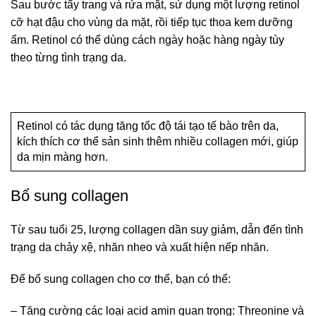
Sau bước tẩy trang và rửa mặt, sử dụng một lượng retinol
cỡ hạt đậu cho vùng da mặt, rồi tiếp tục thoa kem dưỡng
ẩm. Retinol có thể dùng cách ngày hoặc hàng ngày tùy
theo từng tình trạng da.
Retinol có tác dụng tăng tốc độ tái tạo tế bào trên da,
kích thích cơ thể sản sinh thêm nhiều collagen mới, giúp
da mịn màng hơn.
Bổ sung collagen
Từ sau tuổi 25, lượng collagen dần suy giảm, dẫn đến tình
trạng da chảy xệ, nhăn nheo và xuất hiện nếp nhăn.
Để bổ sung collagen cho cơ thể, bạn có thể:
– Tăng cường các loại acid amin quan trọng: Threonine và