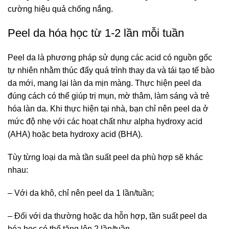
cường hiệu quả chống nắng.
Peel da hóa học từ 1-2 lần mỗi tuần
Peel da là phương pháp sử dụng các acid có nguồn gốc
tự nhiên nhằm thúc đẩy quá trình thay da và tái tạo tế bào
da mới, mang lại làn da mịn màng. Thực hiện peel da
đúng cách có thể giúp trị mụn, mờ thâm, làm sáng và trẻ
hóa làn da. Khi thực hiện tại nhà, bạn chỉ nên peel da ở
mức độ nhẹ với các hoạt chất như alpha hydroxy acid
(AHA) hoặc beta hydroxy acid (BHA).
Tùy từng loại da mà tần suất peel da phù hợp sẽ khác
nhau:
– Với da khô, chỉ nên peel da 1 lần/tuần;
– Đối với da thường hoặc da hỗn hợp, tần suất peel da
hóa học có thể tăng lên 2 lần/tuần.