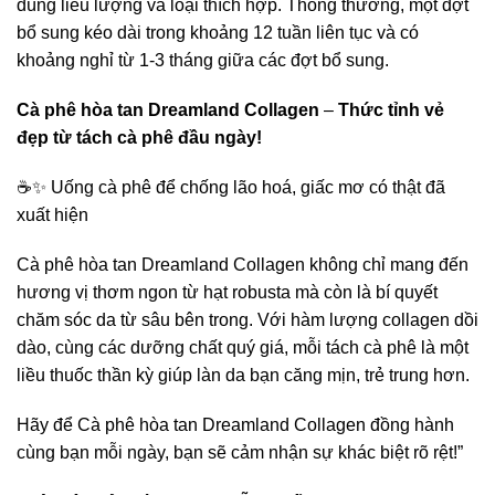
đúng liều lượng và loại thích hợp. Thông thường, một đợt
bổ sung kéo dài trong khoảng 12 tuần liên tục và có
khoảng nghỉ từ 1-3 tháng giữa các đợt bổ sung.
Cà phê hòa tan Dreamland Collagen
–
Thức tỉnh vẻ
đẹp từ tách cà phê đầu ngày!
☕✨ Uống cà phê để chống lão hoá, giấc mơ có thật đã
xuất hiện
Cà phê hòa tan Dreamland Collagen không chỉ mang đến
hương vị thơm ngon từ hạt robusta mà còn là bí quyết
chăm sóc da từ sâu bên trong. Với hàm lượng collagen dồi
dào, cùng các dưỡng chất quý giá, mỗi tách cà phê là một
liều thuốc thần kỳ giúp làn da bạn căng mịn, trẻ trung hơn.
Hãy để Cà phê hòa tan Dreamland Collagen đồng hành
cùng bạn mỗi ngày, bạn sẽ cảm nhận sự khác biệt rõ rệt!”