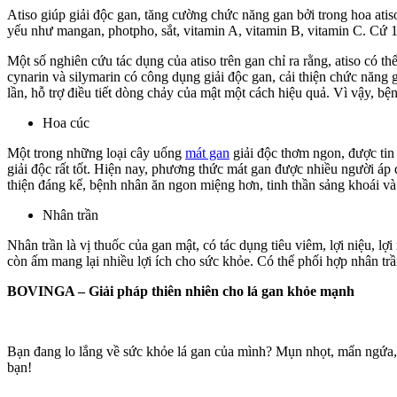
Atiso giúp giải độc gan, tăng cường chức năng gan bởi trong hoa atis
yếu như mangan, photpho, sắt, vitamin A, vitamin B, vitamin C. Cứ 1
Một số nghiên cứu tác dụng của atiso trên gan chỉ ra rằng, atiso có th
cynarin và silymarin có công dụng giải độc gan, cải thiện chức năng gan
lần, hỗ trợ điều tiết dòng chảy của mật một cách hiệu quả. Vì vậy, b
Hoa cúc
Một trong những loại cây uống
mát gan
giải độc thơm ngon, được tin 
giải độc rất tốt. Hiện nay, phương thức mát gan được nhiều người áp
thiện đáng kể, bệnh nhân ăn ngon miệng hơn, tinh thần sảng khoái và
Nhân trần
Nhân trần là vị thuốc của gan mật, có tác dụng tiêu viêm, lợi niệu, lợ
còn ấm mang lại nhiều lợi ích cho sức khỏe. Có thể phối hợp nhân tr
BOVINGA – Giải pháp thiên nhiên cho lá gan khỏe mạnh
Bạn đang lo lắng về sức khỏe lá gan của mình? Mụn nhọt, mẩn ngứa,
bạn!