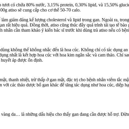
o tươi có chứa 80% nước, 3,15% protein, 0,30% lipid, và 15,50% glucid.
00g atiso sẽ cung cấp cho cơ thể 50-70 calo.
ể làm giảm đáng kể lượng cholesterol và lipid trong gan. Ngoài ra, tron
 rất hiệu quả. Đồng thời, atiso cũng thúc đẩy quá trình tái tạo tế bào g
ệnh nhân cần tham khảo ý kiến bác sĩ trước khi dùng trà atiso nếu có b
dùng không thể không nhắc đến là hoa cúc. Không chỉ có tác dụng an th
 dụng nhất là kết hợp hoa cúc với hoa kim ngân sắc và cam thảo. Chỉ s
 huyết áp được ổn định.
i mật, thanh nhiệt, trừ thấp ở gan mật, đặc trị cho bệnh nhân viêm tắc mậ
ần với các thảo dược bổ gan khác để tăng tác dụng như hoa cúc, diệp 
 vàng da… là những dấu hiệu cho thấy gan đang cần được hỗ trợ. Đừn