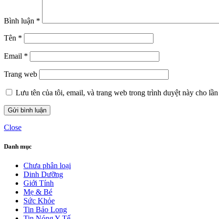
Bình luận
*
Tên
*
Email
*
Trang web
Lưu tên của tôi, email, và trang web trong trình duyệt này cho lần 
Close
Danh mục
Chưa phân loại
Dinh Dưỡng
Giới Tính
Mẹ & Bé
Sức Khỏe
Tin Bảo Long
Tin Nóng Y Tế