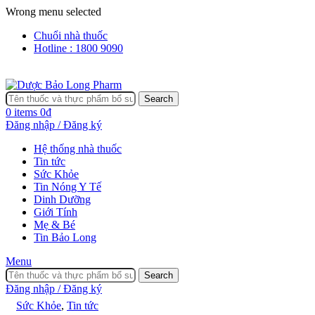
Wrong menu selected
Chuổi nhà thuốc
Hotline : 1800 9090
Search
0
items
0
₫
Đăng nhập / Đăng ký
Hệ thống nhà thuốc
Tin tức
Sức Khỏe
Tin Nóng Y Tế
Dinh Dưỡng
Giới Tính
Mẹ & Bé
Tin Bảo Long
Menu
Search
Đăng nhập / Đăng ký
Sức Khỏe
,
Tin tức