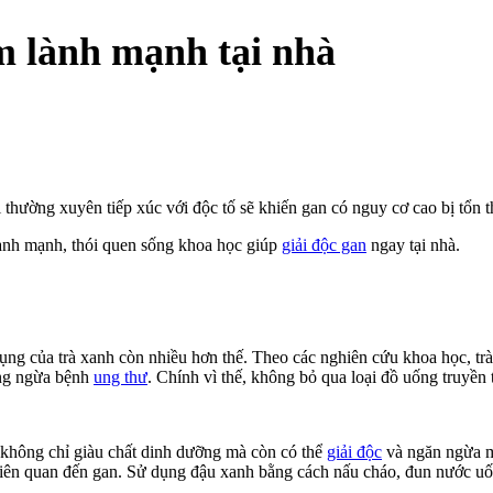
m lành mạnh tại nhà
ải thường xuyên tiếp xúc với độc tố sẽ khiến gan có nguy cơ cao bị tổ
 lành mạnh, thói quen sống khoa học giúp
giải độc gan
ngay tại nhà.
dụng của trà xanh còn nhiều hơn thế. Theo các nghiên cứu khoa học, trà
òng ngừa bệnh
ung thư
. Chính vì thế, không bỏ qua loại đồ uống truyền 
 không chỉ giàu chất dinh dưỡng mà còn có thể
giải độc
và ngăn ngừa m
iên quan đến gan. Sử dụng đậu xanh bằng cách nấu cháo, đun nước uốn