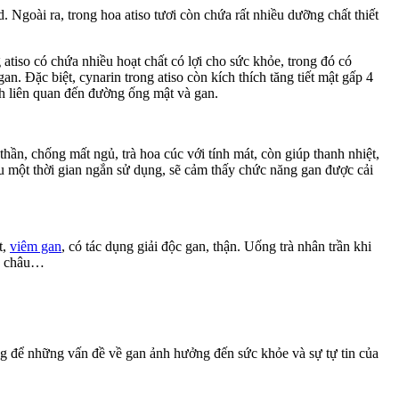
 Ngoài ra, trong hoa atiso tươi còn chứa rất nhiều dưỡng chất thiết
g atiso có chứa nhiều hoạt chất có lợi cho sức khỏe, trong đó có
an. Đặc biệt, cynarin trong atiso còn kích thích tăng tiết mật gấp 4
ệnh liên quan đến đường ống mật và gan.
ần, chống mất ngủ, trà hoa cúc với tính mát, còn giúp thanh nhiệt,
au một thời gian ngắn sử dụng, sẽ cảm thấy chức năng gan được cải
t,
viêm gan
, có tác dụng giải độc gan, thận. Uống trà nhân trần khi
hạ châu…
g để những vấn đề về gan ảnh hưởng đến sức khỏe và sự tự tin của