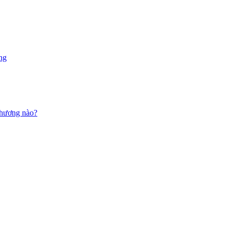
ng
 thương nào?