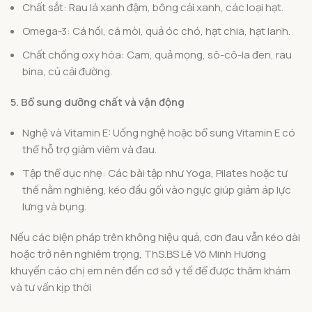
Chất sắt: Rau lá xanh đậm, bông cải xanh, các loại hạt.
Omega-3: Cá hồi, cá mòi, quả óc chó, hạt chia, hạt lanh.
Chất chống oxy hóa: Cam, quả mọng, sô-cô-la đen, rau
bina, củ cải đường.
5. Bổ sung dưỡng chất và vận động
Nghệ và Vitamin E: Uống nghệ hoặc bổ sung Vitamin E có
thể hỗ trợ giảm viêm và đau.
Tập thể dục nhẹ: Các bài tập như Yoga, Pilates hoặc tư
thế nằm nghiêng, kéo đầu gối vào ngực giúp giảm áp lực
lưng và bụng.
Nếu các biện pháp trên không hiệu quả, cơn đau vẫn kéo dài
hoặc trở nên nghiêm trọng, ThS.BS Lê Võ Minh Hương
khuyến cáo chị em nên đến cơ sở y tế để được thăm khám
và tư vấn kịp thời