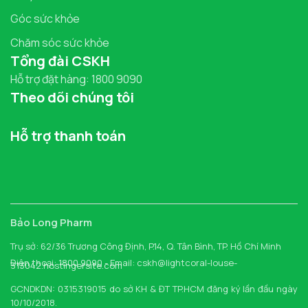
Góc sức khỏe
Chăm sóc sức khỏe
Tổng đài CSKH
Hỗ trợ đặt hàng: 1800 9090
Theo dõi chúng tôi
Hỗ trợ thanh toán
Bảo Long Pharm
Trụ sở: 62/36 Trương Công Định, P.14, Q. Tân Bình, TP. Hồ Chí Minh
Điện thoại: 1800 9090 - Email: cskh@lightcoral-louse-
313042.hostingersite.com
GCNDKDN: 0315319015 do sở KH & ĐT TP.HCM đăng ký lần đầu ngày
10/10/2018.