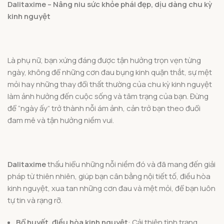
Dalitaxime – Nâng niu sức khỏe phái đẹp, dịu dàng chu kỳ
kinh nguyệt
Là phụ nữ, bạn xứng đáng được tận hưởng trọn vẹn từng
ngày, không để những cơn đau bụng kinh quặn thắt, sự mệt
mỏi hay những thay đổi thất thường của chu kỳ kinh nguyệt
làm ảnh hưởng đến cuộc sống và tâm trạng của bạn. Đừng
để “ngày ấy” trở thành nỗi ám ảnh, cản trở bạn theo đuổi
đam mê và tận hưởng niềm vui.
Dalitaxime
thấu hiểu những nỗi niềm đó và đã mang đến giải
pháp từ thiên nhiên, giúp bạn cân bằng nội tiết tố, điều hòa
kinh nguyệt, xua tan những cơn đau và mệt mỏi, để bạn luôn
tự tin và rạng rỡ.
Bổ huyết, điều hòa kinh nguyệt
: Cải thiện tình trạng