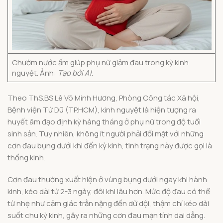
Chườm nước ấm giúp phụ nữ giảm đau trong kỳ kinh
nguyệt. Ảnh:
Tạo bởi AI
.
Theo ThS.BS Lê Võ Minh Hương, Phòng Công tác Xã hội,
Bệnh viện Từ Dũ (TP.HCM), kinh nguyệt là hiện tượng ra
huyết âm đạo định kỳ hàng tháng ở phụ nữ trong độ tuổi
sinh sản. Tuy nhiên, không ít người phải đối mặt với những
cơn đau bụng dưới khi đến kỳ kinh, tình trạng này được gọi là
thống kinh.
Cơn đau thường xuất hiện ở vùng bụng dưới ngay khi hành
kinh, kéo dài từ 2-3 ngày, đôi khi lâu hơn. Mức độ đau có thể
từ nhẹ như cảm giác trằn nặng đến dữ dội, thậm chí kéo dài
suốt chu kỳ kinh, gây ra những cơn đau mạn tính dai dẳng.