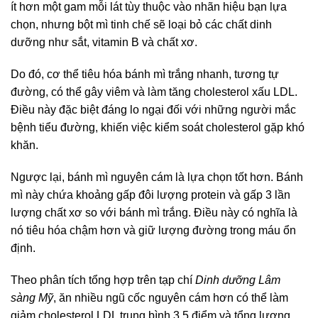
ít hơn một gam mỗi lát tùy thuộc vào nhãn hiệu bạn lựa
chọn, nhưng bột mì tinh chế sẽ loại bỏ các chất dinh
dưỡng như sắt, vitamin B và chất xơ.
Do đó, cơ thể tiêu hóa bánh mì trắng nhanh, tương tự
đường, có thể gây viêm và làm tăng cholesterol xấu LDL.
Điều này đặc biệt đáng lo ngại đối với những người mắc
bệnh tiểu đường, khiến việc kiểm soát cholesterol gặp khó
khăn.
Ngược lại, bánh mì nguyên cám là lựa chọn tốt hơn. Bánh
mì này chứa khoảng gấp đôi lượng protein và gấp 3 lần
lượng chất xơ so với bánh mì trắng. Điều này có nghĩa là
nó tiêu hóa chậm hơn và giữ lượng đường trong máu ổn
định.
Theo phân tích tổng hợp trên tạp chí
Dinh dưỡng Lâm
sàng Mỹ
, ăn nhiều ngũ cốc nguyên cám hơn có thể làm
giảm cholesterol LDL trung bình 3,5 điểm và tổng lượng