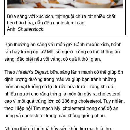
Bữa sáng với xúc xích, thịt nguội chứa rất nhiều chất
béo bão hòa, dẫn đến cholesterol cao.
Ảnh:
Shutterstock
.
Bạn thường ăn sáng với món gì? Bánh mì xúc xích, bánh
rán hay trứng ốp la? Một số người cũng có thể không ăn
sáng, đặc biệt nếu vội vàng, có quá ít thời gian.
Theo
Health’s Digest,
bữa sáng lành mạnh có thể giúp ổn
định lượng đường trong máu và giúp bạn tránh những
món ăn vặt không có lợi trước bữa trưa. Trong khi đó,
nhiều người cho rằng trứng là món ăn gây ra cholesterol
cao vì một quả trứng lớn có 186 mg cholesterol. Tuy nhiên,
theo Hiệp hội Tim mạch Mỹ, cholesterol trong chế độ ăn
uống và cholesterol trong máu không giống nhau.
Những thứ có thể phá hủy sức khỏe tim mạch là thực