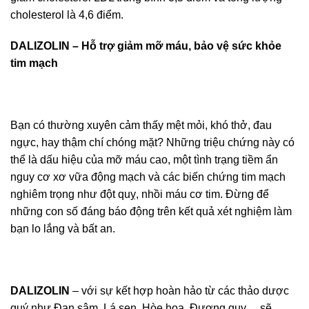
cholesterol là 4,6 điểm.
DALIZOLIN – Hỗ trợ giảm mỡ máu, bảo vệ sức khỏe
tim mạch
Bạn có thường xuyên cảm thấy mệt mỏi, khó thở, đau
ngực, hay thậm chí chóng mặt? Những triệu chứng này có
thể là dấu hiệu của mỡ máu cao, một tình trạng tiềm ẩn
nguy cơ xơ vữa động mạch và các biến chứng tim mạch
nghiêm trọng như đột quỵ, nhồi máu cơ tim. Đừng để
những con số đáng báo động trên kết quả xét nghiệm làm
bạn lo lắng và bất an.
DALIZOLIN
– với sự kết hợp hoàn hảo từ các thảo dược
quý như Đan sâm, Lá sen, Hòe hoa, Đương quy… sẽ