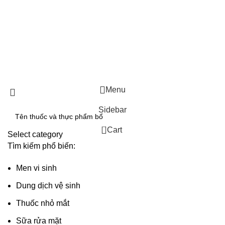
313042.hostingersite.com
GCNDKDN: 0315319015 do sở KH & ĐT TP.HCM đăng ký lần đầu ngày
10/10/2018.
GCNDKDN: 0315319015 do sở KH & ĐT TP.HCM đăng ký thay đổi lần
thứ 2 ngày 30/08/2024.
Menu
Sidebar
0
Cart
Select category
Tìm kiếm phổ biến:
Men vi sinh
Dung dịch vệ sinh
Thuốc nhỏ mắt
Sữa rửa mặt