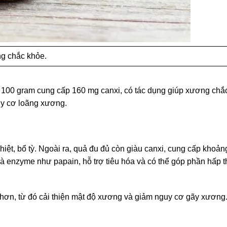
ng chắc khỏe.
ỗi 100 gram cung cấp 160 mg canxi, có tác dụng giúp xương chắ
uy cơ loãng xương.
nhiệt, bổ tỳ. Ngoài ra, quả đu đủ còn giàu canxi, cung cấp khoả
à enzyme như papain, hỗ trợ tiêu hóa và có thể góp phần hấp t
 hơn, từ đó cải thiện mật độ xương và giảm nguy cơ gãy xương.