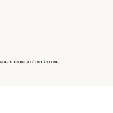
ỠNG
GIỚI TÍNH
MẸ & BÉ
TIN BẢO LONG
nhiên giúp xương chắc khỏe