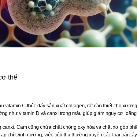
cơ thể
àu vitamin C thúc đẩy sản xuất collagen, rất cần thiết cho xươ
ỡng như vitamin D và canxi trong máu giúp giảm nguy cơ loãn
 canxi. Cam cũng chứa chất chống oxy hóa và chất xơ góp ph
p chí Dinh dưỡng, việc tiêu thụ thường xuyên các loại trái câ