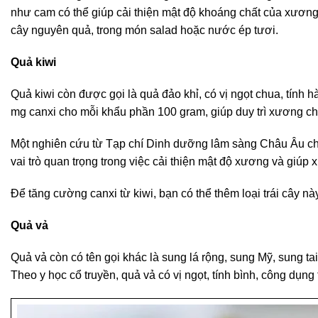
như cam có thể giúp cải thiện mật độ khoáng chất của xương
cây nguyên quả, trong món salad hoặc nước ép tươi.
Quả kiwi
Quả kiwi còn được gọi là quả đảo khỉ, có vị ngọt chua, tính
mg canxi cho mỗi khẩu phần 100 gram, giúp duy trì xương c
Một nghiên cứu từ Tạp chí Dinh dưỡng lâm sàng Châu Âu chỉ 
vai trò quan trọng trong việc cải thiện mật độ xương và giúp
Để tăng cường canxi từ kiwi, bạn có thể thêm loại trái cây nà
Quả vả
Quả vả còn có tên gọi khác là sung lá rộng, sung Mỹ, sung ta
Theo y học cổ truyền, quả vả có vị ngọt, tính bình, công dụng t