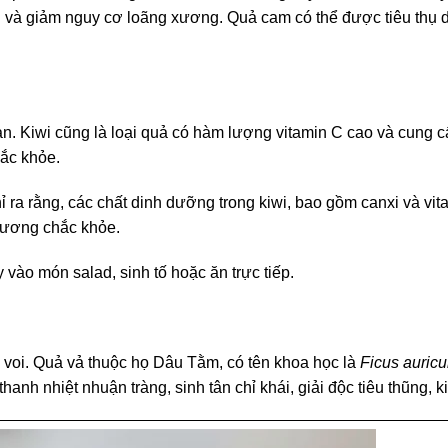
 và giảm nguy cơ loãng xương. Quả cam có thể được tiêu thụ d
 hàn. Kiwi cũng là loại quả có hàm lượng vitamin C cao và cung
hắc khỏe.
ra rằng, các chất dinh dưỡng trong kiwi, bao gồm canxi và vit
 xương chắc khỏe.
y vào món salad, sinh tố hoặc ăn trực tiếp.
i voi. Quả vả thuộc họ Dâu Tằm, có tên khoa học là
Ficus auricu
hanh nhiệt nhuận tràng, sinh tân chỉ khái, giải độc tiêu thũng, kiệ