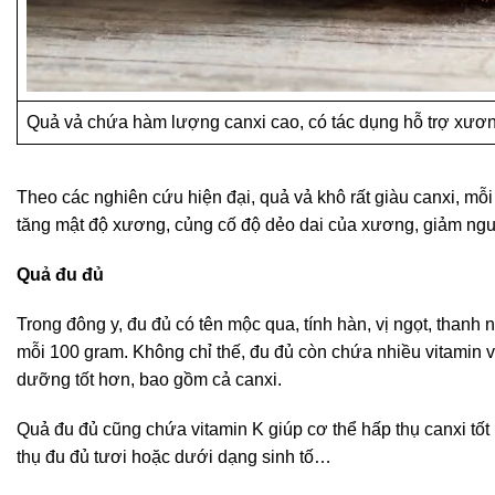
Quả vả chứa hàm lượng canxi cao, có tác dụng hỗ trợ xươ
Theo các nghiên cứu hiện đại, quả vả khô rất giàu canxi, m
tăng mật độ xương, củng cố độ dẻo dai của xương, giảm ng
Quả đu đủ
Trong đông y, đu đủ có tên mộc qua, tính hàn, vị ngọt, thanh 
mỗi 100 gram. Không chỉ thế, đu đủ còn chứa nhiều vitamin v
dưỡng tốt hơn, bao gồm cả canxi.
Quả đu đủ cũng chứa vitamin K giúp cơ thể hấp thụ canxi tốt
thụ đu đủ tươi hoặc dưới dạng sinh tố…