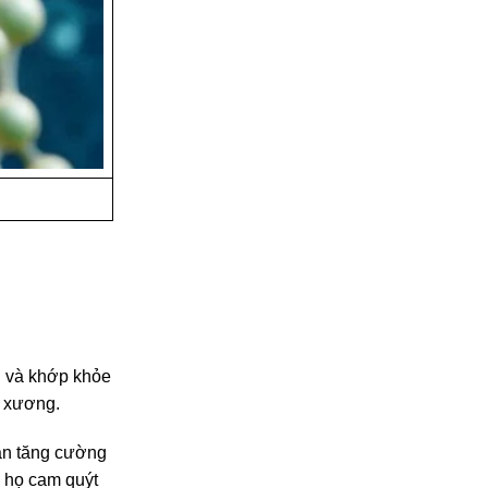
ng và khớp khỏe
g xương.
ần tăng cường
y họ cam quýt