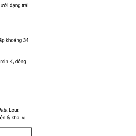
ưới dạng trái
 cấp khoảng 34
amin K, đóng
lata
Lour.
n tỳ khai vị.