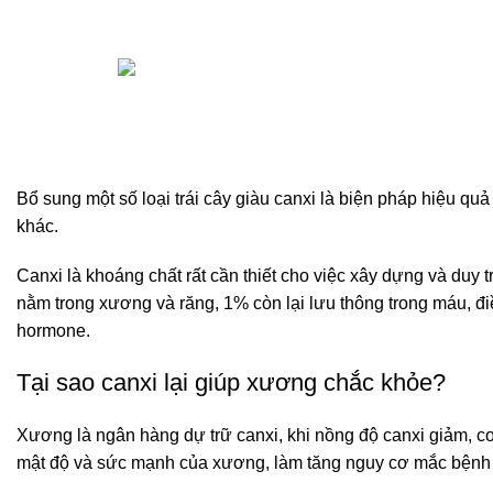
27 Tháng 3, 2025
Sữa rửa mặt
Posted by
hoang.buidang
Siro ho
On 27 Tháng 3, 2025
Bảo Long
0
comments
Bổ sung một số loại trái cây giàu canxi là biện pháp hiệu q
khác.
Canxi là khoáng chất rất cần thiết cho việc xây dựng và duy
nằm trong xương và răng, 1% còn lại lưu thông trong máu, điề
hormone.
Tại sao canxi lại giúp xương chắc khỏe?
Xương là ngân hàng dự trữ canxi, khi nồng độ canxi giảm, c
mật độ và sức mạnh của xương, làm tăng nguy cơ mắc bệnh