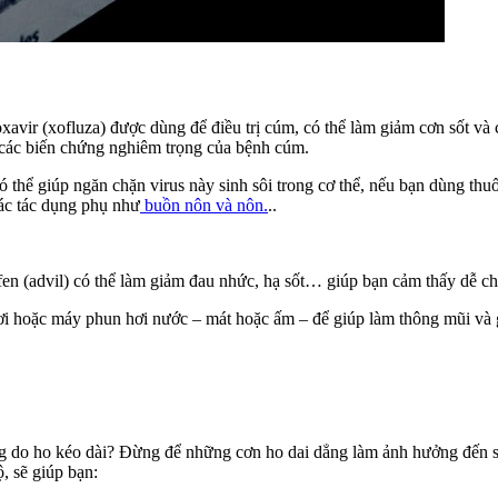
oxavir (xofluza) được dùng để điều trị cúm, có thể làm giảm cơn sốt và
 các biến chứng nghiêm trọng của bệnh cúm.
 thể giúp ngăn chặn virus này sinh sôi trong cơ thể, nếu bạn dùng thu
các tác dụng phụ như
buồn nôn và nôn.
..
en (advil) có thể làm giảm đau nhức, hạ sốt… giúp bạn cảm thấy dễ ch
 hoặc máy phun hơi nước – mát hoặc ấm – để giúp làm thông mũi và gi
ng do ho kéo dài? Đừng để những cơn ho dai dẳng làm ảnh hưởng đến 
, sẽ giúp bạn: