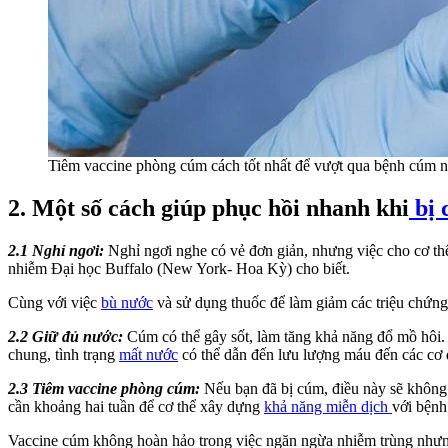
Tiêm vaccine phòng cúm cách tốt nhất để vượt qua bệnh cúm 
2. Một số cách giúp phục hồi nhanh khi
bị 
2.1 Nghỉ ngơi:
Nghỉ ngơi nghe có vẻ đơn giản, nhưng việc cho cơ t
nhiễm Đại học Buffalo (New York- Hoa Kỳ) cho biết.
Cùng với việc
bù nước
và sử dụng thuốc để làm giảm các triệu chứng,
2.2 Giữ đủ nước:
Cúm có thể gây sốt, làm tăng khả năng đổ mồ hôi. Ti
chung, tình trạng
mất nước
có thể dẫn đến lưu lượng máu đến các cơ 
2.3 Tiêm vaccine phòng cúm:
Nếu bạn đã bị cúm, điều này sẽ không 
cần khoảng hai tuần để cơ thể xây dựng
khả năng miễn dịch
với bệnh
Vaccine cúm không hoàn hảo trong việc ngăn ngừa nhiễm trùng nhưng