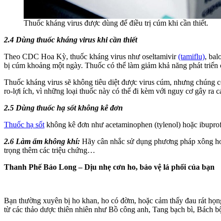
Thuốc kháng virus được dùng để điều trị cúm khi cần thiết.
2.4 Dùng thuốc kháng virus khi cần thiết
Theo CDC Hoa Kỳ, thuốc kháng virus như oseltamivir
(tamiflu)
, bal
bị cúm khoảng một ngày. Thuốc có thể làm giảm khả năng phát triển
Thuốc kháng virus sẽ không tiêu diệt được virus cúm, nhưng chúng có
ro-lợi ích, vì những loại thuốc này có thể đi kèm với nguy cơ gây ra 
2.5 Dùng thuốc hạ sốt không kê đơn
Thuốc hạ sốt
không kê đơn như acetaminophen (tylenol) hoặc ibuprof
2.6 Làm ẩm không khí:
Hãy cân nhắc sử dụng phương pháp xông hơi
trọng thêm các triệu chứng…
Thanh Phế Bảo Long – Dịu nhẹ cơn ho, bảo vệ lá phổi của bạn
Bạn thường xuyên bị ho khan, ho có đờm, hoặc cảm thấy đau rát họ
từ các thảo dược thiên nhiên như Bồ công anh, Tang bạch bì, Bách bộ