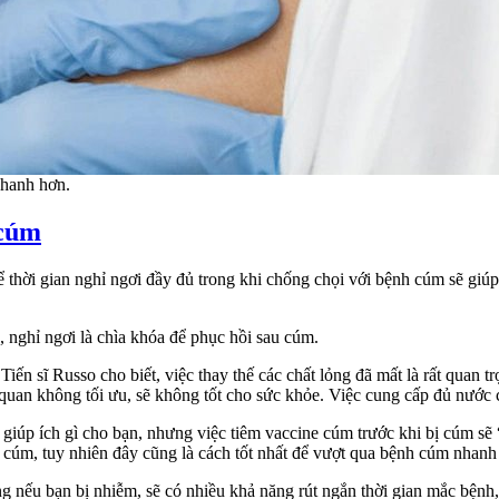
nhanh hơn.
cúm
hể thời gian nghỉ ngơi đầy đủ trong khi chống chọi với bệnh cúm sẽ g
 nghỉ ngơi là chìa khóa để phục hồi sau cúm.
ến sĩ Russo cho biết, việc thay thế các chất lỏng đã mất là rất quan tr
quan không tối ưu, sẽ không tốt cho sức khỏe. Việc cung cấp đủ nước 
giúp ích gì cho bạn, nhưng việc tiêm vaccine cúm trước khi bị cúm sẽ 
 cúm, tuy nhiên đây cũng là cách tốt nhất để vượt qua bệnh cúm nhanh
 nếu bạn bị nhiễm, sẽ có nhiều khả năng rút ngắn thời gian mắc bệnh