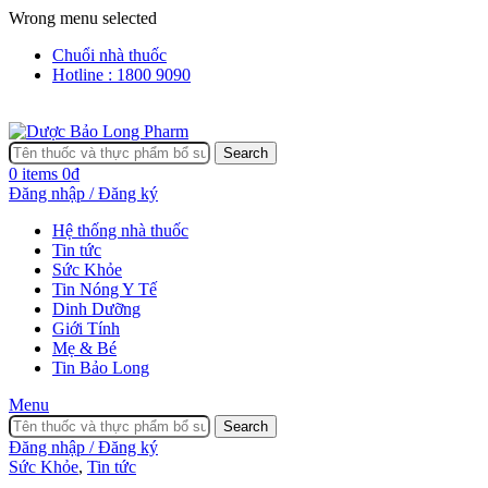
Wrong menu selected
Chuổi nhà thuốc
Hotline : 1800 9090
Search
0
items
0
₫
Đăng nhập / Đăng ký
Hệ thống nhà thuốc
Tin tức
Sức Khỏe
Tin Nóng Y Tế
Dinh Dưỡng
Giới Tính
Mẹ & Bé
Tin Bảo Long
Menu
Search
Đăng nhập / Đăng ký
Sức Khỏe
,
Tin tức