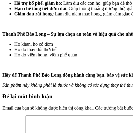
Hỗ trợ bổ phế, giảm ho
: Làm dịu các cơn ho, giúp bạn dễ thở
Hạn chế tăng tiết đờm dãi
: Giúp thông thoáng đường thở, gi
Giảm đau rát họng
: Làm dịu niêm mạc họng, giảm cảm giác đa
Thanh Phế Bảo Long – Sự lựa chọn an toàn và hiệu quả cho nhữ
Ho khan, ho có đờm
Ho do thay đổi thời tiết
Ho do viêm họng, viêm phế quản
Hãy để Thanh Phế Bảo Long đồng hành cùng bạn, bảo vệ sức khỏ
Sản phẩm này không phải là thuốc và không có tác dụng thay thế th
Để lại một bình luận
Email của bạn sẽ không được hiển thị công khai.
Các trường bắt buộ