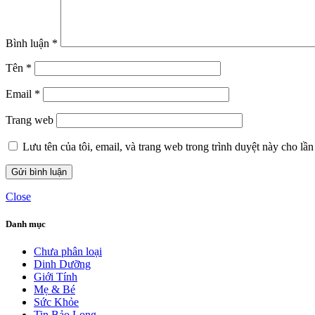
Bình luận
*
Tên
*
Email
*
Trang web
Lưu tên của tôi, email, và trang web trong trình duyệt này cho lần 
Close
Danh mục
Chưa phân loại
Dinh Dưỡng
Giới Tính
Mẹ & Bé
Sức Khỏe
Tin Bảo Long