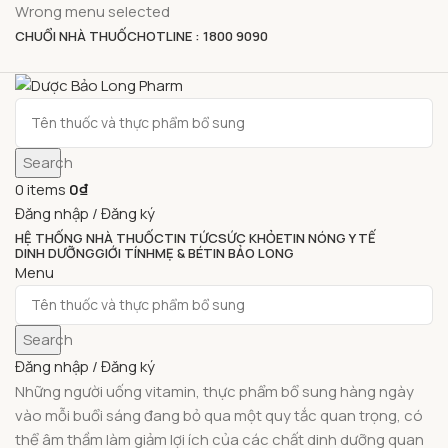
Wrong menu selected
CHUỔI NHÀ THUỐC
HOTLINE : 1800 9090
Search
0
items
0
₫
Đăng nhập / Đăng ký
HỆ THỐNG NHÀ THUỐC
TIN TỨC
SỨC KHỎE
TIN NÓNG Y TẾ
DINH DƯỠNG
GIỚI TÍNH
MẸ & BÉ
TIN BẢO LONG
Menu
Search
Đăng nhập / Đăng ký
Những người uống vitamin, thực phẩm bổ sung hàng ngày
vào mỗi buổi sáng đang bỏ qua một quy tắc quan trọng, có
thể âm thầm làm giảm lợi ích của các chất dinh dưỡng quan