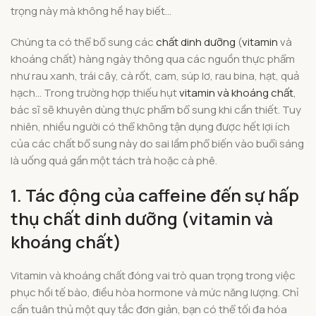
trọng này mà không hề hay biết…
Chúng ta có thể bổ sung các
chất dinh dưỡng
(
vitamin
và
khoáng chất) hàng ngày thông qua các nguồn thực phẩm
như rau xanh, trái cây, cà rốt, cam, súp lơ, rau bina, hạt, quả
hạch… Trong trường hợp thiếu hụt
vitamin và khoáng chất
,
bác sĩ sẽ khuyên dùng thực phẩm bổ sung khi cần thiết. Tuy
nhiên, nhiều người có thể không tận dụng được hết lợi ích
của các chất bổ sung này do sai lầm phổ biến vào buổi sáng
là uống quá gần một tách trà hoặc cà phê.
1. Tác động của caffeine đến sự hấp
thụ chất dinh dưỡng (vitamin và
khoáng chất)
Vitamin và khoáng chất đóng vai trò quan trọng trong việc
phục hồi tế bào, điều hòa hormone và mức năng lượng. Chỉ
cần tuân thủ một quy tắc đơn giản, bạn có thể tối đa hóa