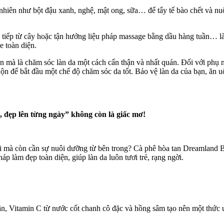
 nhiên như bột đậu xanh, nghệ, mật ong, sữa… để tẩy tế bào chết và n
ực tiếp từ cây hoặc tận hưởng liệu pháp massage bằng dầu hàng tuần…
 toàn diện.
mà là chăm sóc làn da một cách cẩn thận và nhất quán. Đối với phụ nữ
uộn để bắt đầu một chế độ chăm sóc da tốt. Bảo vệ làn da của bạn, ăn 
 đẹp lên từng ngày” không còn là giấc mơ!
oài mà còn cần sự nuôi dưỡng từ bên trong? Cà phê hòa tan Dreamland
p làm đẹp toàn diện, giúp làn da luôn tươi trẻ, rạng ngời.
hân, Vitamin C từ nước cốt chanh cô đặc và hồng sâm tạo nên một thứ