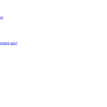
ng
 thương nào?