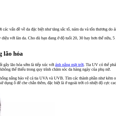
ới các vấn đề về da đặc biệt như tăng sắc tố, nám da và tổn thương do
 diệu với làn da. Cho dù bạn đang ở độ tuổi 20, 30 hay hơn thế nữa, 5 g
g lão hóa
t gây lão hóa sớm là tiếp xúc với
ánh nắng mặt trời
. Tia UV có thể phá
 không thể thiếu trong quy trình chăm sóc da hàng ngày của phụ nữ.
ng nắng bảo vệ cả tia UVA và UVB. Tìm các thành phần như kẽm oxit h
ử dụng ô để che chắn thêm, đặc biệt là ở ngoài trời có nhiệt độ cực cao