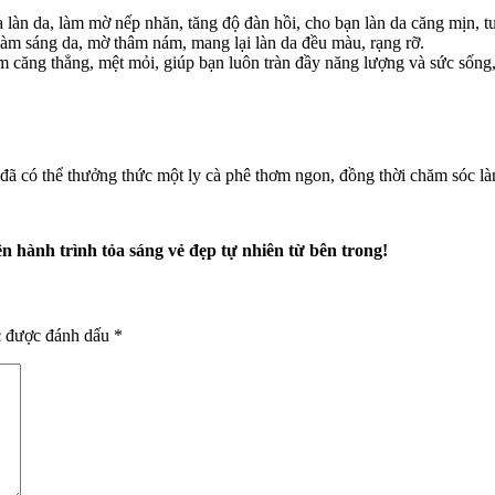
làn da, làm mờ nếp nhăn, tăng độ đàn hồi, cho bạn làn da căng mịn, tư
àm sáng da, mờ thâm nám, mang lại làn da đều màu, rạng rỡ.
 căng thẳng, mệt mỏi, giúp bạn luôn tràn đầy năng lượng và sức sống,
 có thể thưởng thức một ly cà phê thơm ngon, đồng thời chăm sóc làn
hành trình tỏa sáng vẻ đẹp tự nhiên từ bên trong!
c được đánh dấu
*