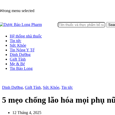
Wrong menu selected
Sea
Hệ thống nhà thuốc
Tin tức
Sức Khỏe
Tin Nóng Y Tế
Dinh Dưỡng
Giới Tính
Mẹ & Bé
Tin Bảo Long
Dinh Dưỡng
,
Giới Tính
,
Sức Khỏe
,
Tin tức
5 mẹo chống lão hóa mọi phụ nữ
12 Tháng 4, 2025