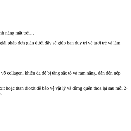
 ánh nắng mặt trời…
iải pháp đơn giản dưới đây sẽ giúp bạn duy trì vẻ tươi trẻ và làm
 vỡ collagen, khiến da dễ bị tăng sắc tố và rám nắng, dẫn đến nếp
oặc titan dioxit để bảo vệ vật lý và đừng quên thoa lại sau mỗi 2-
.