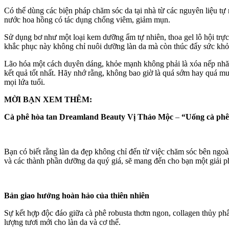
Có thể dùng các biện pháp chăm sóc da tại nhà từ các nguyên liệu tự
nước hoa hồng có tác dụng chống viêm, giảm mụn.
Sử dụng bơ như một loại kem dưỡng ẩm tự nhiên, thoa gel lô hội tr
khắc phục này không chỉ nuôi dưỡng làn da mà còn thúc đẩy sức khỏe
Lão hóa một cách duyên dáng, khỏe mạnh không phải là xóa nếp nhăn 
kết quả tốt nhất. Hãy nhớ rằng, không bao giờ là quá sớm hay quá m
mọi lứa tuổi.
MỜI BẠN XEM THÊM:
Cà phê hòa tan Dreamland Beauty Vị Thảo Mộc
–
“Uống cà phê,
Bạn có biết rằng làn da đẹp không chỉ đến từ việc chăm sóc bên ng
và các thành phần dưỡng da quý giá, sẽ mang đến cho bạn một giải phá
Bản giao hưởng hoàn hảo của thiên nhiên
Sự kết hợp độc đáo giữa cà phê robusta thơm ngon, collagen thủy p
lượng tươi mới cho làn da và cơ thể.