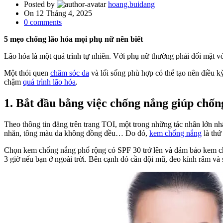
Posted by
hoang.buidang
On 12 Tháng 4, 2025
0
comments
5 mẹo chống lão hóa mọi phụ nữ nên biết
Lão hóa là một quá trình tự nhiên. Với phụ nữ thường phải đối mặt v
Một thói quen
chăm sóc da
và lối sống phù hợp có thể tạo nên điều kỳ
chậm
quá trình lão hóa
.
1. Bắt đầu bằng việc chống nắng giúp chốn
Theo thông tin đăng trên trang TOI, một trong những tác nhân lớn nhấ
nhăn, tông màu da không đồng đều… Do đó,
kem chống nắng
là thứ
Chọn kem chống nắng phổ rộng có SPF 30 trở lên và đảm bảo kem chố
3 giờ nếu bạn ở ngoài trời. Bên cạnh đó cần đội mũ, đeo kính râm và s