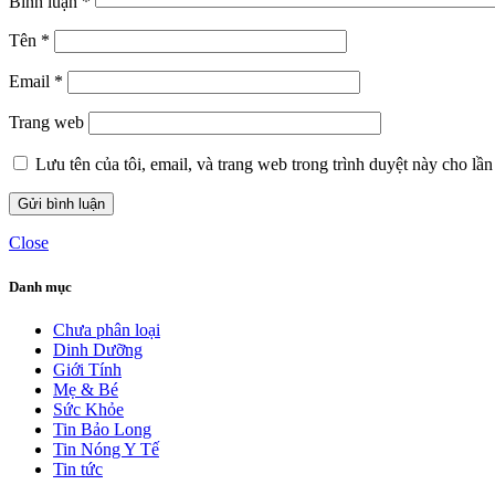
Bình luận
*
Tên
*
Email
*
Trang web
Lưu tên của tôi, email, và trang web trong trình duyệt này cho lần 
Close
Danh mục
Chưa phân loại
Dinh Dưỡng
Giới Tính
Mẹ & Bé
Sức Khỏe
Tin Bảo Long
Tin Nóng Y Tế
Tin tức