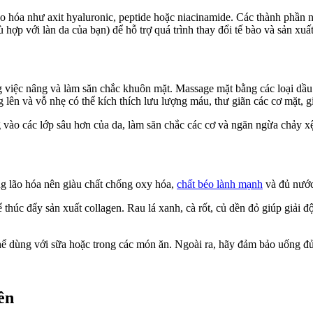
ão hóa như axit hyaluronic, peptide hoặc niacinamide. Các thành phần
p với làn da của bạn) để hỗ trợ quá trình thay đổi tế bào và sản xuất
ng việc nâng và làm săn chắc khuôn mặt. Massage mặt bằng các loại 
lên và vỗ nhẹ có thể kích thích lưu lượng máu, thư giãn các cơ mặt, 
vào các lớp sâu hơn của da, làm săn chắc các cơ và ngăn ngừa chảy x
ng lão hóa nên giàu chất chống oxy hóa,
chất béo lành mạnh
và đủ nước
 thúc đẩy sản xuất collagen. Rau lá xanh, cà rốt, củ dền đỏ giúp giải 
ể dùng với sữa hoặc trong các món ăn. Ngoài ra, hãy đảm bảo uống đủ n
ên