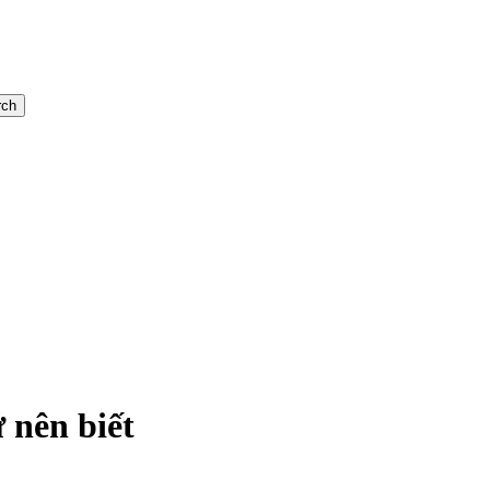
rch
 nên biết