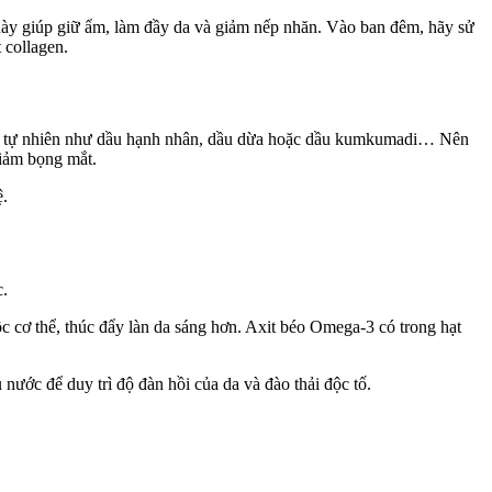
 này giúp giữ ẩm, làm đầy da và giảm nếp nhăn. Vào ban đêm, hãy sử
 collagen.
dầu tự nhiên như dầu hạnh nhân, dầu dừa hoặc dầu kumkumadi… Nên
giảm bọng mắt.
ệ.
.
độc cơ thể, thúc đẩy làn da sáng hơn. Axit béo Omega-3 có trong hạt
ước để duy trì độ đàn hồi của da và đào thải độc tố.