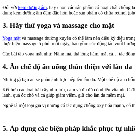
Đối với
kem dưỡng ẩm
, hãy chọn các sản phẩm có hoạt chất chống l
dụng kem dưỡng ẩm đậm đặc hơn hoặc sản phẩm có chứa retinol (phù hợ
3. Hãy thử yoga và massage cho mặt
Yoga mặt
và massage thường xuyên có thể làm nên điều kỳ diệu tro
thực hiện massage 5 phút mỗi ngày, bao gồm các động tác vuốt hướng 
Các bài tập yoga mặt như: Nâng má, thả lỏng hàm, mặt cá… tác động 
4. Ăn chế độ ăn uống thân thiện với làn da
Những gì bạn ăn sẽ phản ánh trực tiếp lên làn da. Một chế độ ăn chố
Kết hợp các loại trái cây như lựu, cam và đu đủ có nhiều vitamin C để
lanh, quả óc chó và cá giúp giảm viêm, giữ cho làn da mềm mại.
Nghệ là một loại gia vị nhưng có tác dụng chống oxy hóa mạnh, có th
5. Áp dụng các biện pháp khắc phục tự nhi