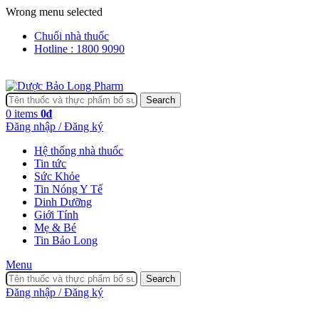
Wrong menu selected
Chuổi nhà thuốc
Hotline : 1800 9090
Search
0
items
0
₫
Đăng nhập / Đăng ký
Hệ thống nhà thuốc
Tin tức
Sức Khỏe
Tin Nóng Y Tế
Dinh Dưỡng
Giới Tính
Mẹ & Bé
Tin Bảo Long
Menu
Search
Đăng nhập / Đăng ký
,
,
,
DINH DƯỠNG
MẸ & BÉ
SỨC KHỎE
TIN TỨC