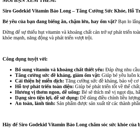
MỜI BẠN XEM THÊM:
Siro Godekid Vitamin Bảo Long – Tăng Cường Sức Khỏe, Hỗ Tr
Bé yêu của bạn đang biếng ăn, chậm lớn, hay ốm vặt?
Bạn lo lắn
Đừng để sự thiếu hụt vitamin và khoáng chất cản trở sự phát triển to
khỏe mạnh, năng động và phát triển vượt trội.
Công dụng tuyệt vời:
Bổ sung vitamin và khoáng chất thiết yếu:
Đáp ứng nhu cầu d
Tăng cường sức đề kháng, giảm ốm vặt:
Giúp bé yêu luôn kh
Cải thiện hệ miễn dịch:
Tăng cường sức đề kháng, bảo vệ cơ t
Hỗ trợ phát triển toàn diện:
Giúp bé phát triển tốt về thể chất, 
Hương vị thơm ngon, dễ uống:
Bé sẽ thích mê vị ngọt dịu, hấ
Dạng siro tiện lợi, dễ sử dụng:
Dễ dàng điều chỉnh liều lượng
An toàn, lành tính:
Sản phẩm được sản xuất từ các thành phần
Hãy để Siro Godekid Vitamin Bảo Long chăm sóc sức khỏe của 