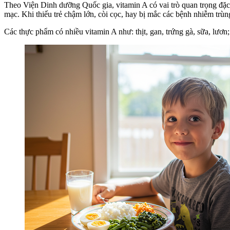
Theo Viện Dinh dưỡng Quốc gia, vitamin A có vai trò quan trọng đặc b
mạc. Khi thiếu trẻ chậm lớn, còi cọc, hay bị mắc các bệnh nhiễm trù
Các thực phẩm có nhiều vitamin A như: thịt, gan, trứng gà, sữa, lươn; 