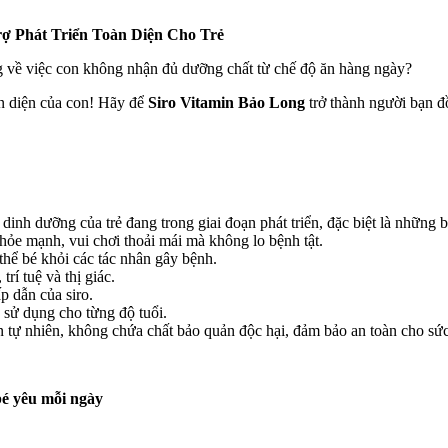
ợ Phát Triển Toàn Diện Cho Trẻ
g về việc con không nhận đủ dưỡng chất từ chế độ ăn hàng ngày?
àn diện của con! Hãy để
Siro Vitamin Bảo Long
trở thành người bạn đồ
inh dưỡng của trẻ đang trong giai đoạn phát triển, đặc biệt là những b
ỏe mạnh, vui chơi thoải mái mà không lo bệnh tật.
hể bé khỏi các tác nhân gây bệnh.
trí tuệ và thị giác.
p dẫn của siro.
 sử dụng cho từng độ tuổi.
 tự nhiên, không chứa chất bảo quản độc hại, đảm bảo an toàn cho sức
bé yêu mỗi ngày