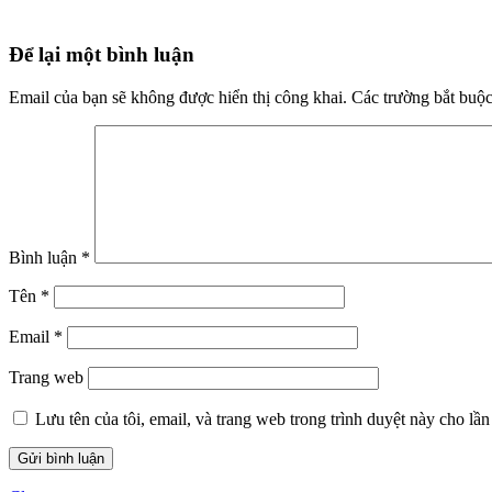
Để lại một bình luận
Email của bạn sẽ không được hiển thị công khai.
Các trường bắt buộ
Bình luận
*
Tên
*
Email
*
Trang web
Lưu tên của tôi, email, và trang web trong trình duyệt này cho lần 