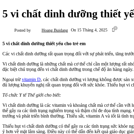
5 vi chất dinh dưỡng thiết y
0
On 15 Tháng 4, 2025
Posted by
Hoang.buidang
5 vi chất dinh dưỡng thiết yếu cho trẻ em
Các vi chất dinh dưỡng rất quan trọng đối với sự phát triển, tăng trư
Vi chất dinh dưỡng là những chất mà cơ thể chỉ cần một lượng rất nhỏ
đặc biệt chú trọng đến vi chất dinh dưỡng trong chế độ ăn hàng ngày
Ngoại trừ
vitamin D
, các chất dinh dưỡng vi lượng không được sản x
đủ lượng khuyến nghị rất quan trọng đối với sức khỏe. Thiếu hụt vi 
Tổ chức Y tế Thế giới cho biết:
Vi chất dinh dưỡng là các vitamin và khoáng chất mà cơ thể cần với lư
thể gây ra các tình trạng nghiêm trọng và thậm chí đe dọa tính mạng
trưởng và phát triển bình thường. Thiếu sắt, vitamin A và iốt là tình t
Thiếu hụt vi chất dinh dưỡng có thể gây ra các tình trạng sức khỏe 
ý hơn về mặt lâm sàng. Điều này có thể dẫn đến kết quả giáo dục giả