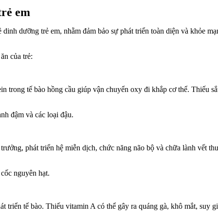
 trẻ em
dinh dưỡng trẻ em, nhằm đảm bảo sự phát triển toàn diện và khỏe mạnh
ăn của trẻ:
ein trong tế bào hồng cầu giúp vận chuyển oxy đi khắp cơ thể. Thiếu sắ
anh đậm và các loại đậu.
trưởng, phát triển hệ miễn dịch, chức năng não bộ và chữa lành vết t
 cốc nguyên hạt.
 phát triển tế bào. Thiếu vitamin A có thể gây ra quáng gà, khô mắt, su