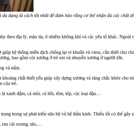
đa dạng là cách tốt nhất để đảm bảo rằng cơ thể nhận đủ các chất di
 tùy theo địa lý, màu da, ô nhiễm không khí và các yếu tố khác. Ngoài r
D giúp hệ thống miễn dịch chống lại vi khuẩn và virus, cần thiết cho 
 xương, bao gồm còi xương ở trẻ em và nhuyễn xương ở người lớn.
ứng và nấm.
 khoáng chất thiết yếu giúp xây dựng xương và răng chắc khỏe cho trẻ, 
n của trẻ.
 lá xanh đậm, cá mòi, cá hồi, tôm, tép, các loại đậu…
trọng trong sự phát triển não bộ và hệ thần kinh. Thiếu iốt có thể gây r
n, rau cải xoong, tảo,…