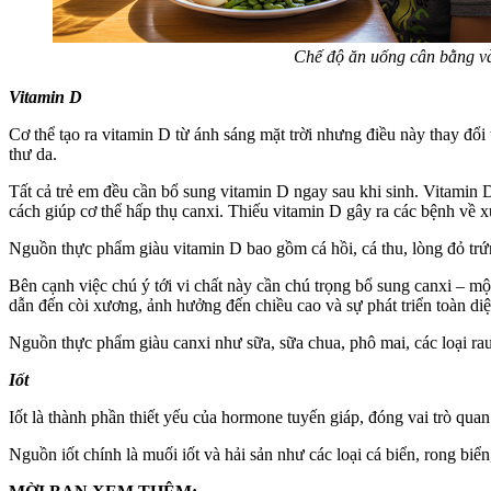
Chế độ ăn uống cân bằng và 
Vitamin D
Cơ thể tạo ra vitamin D từ ánh sáng mặt trời nhưng điều này thay đổi
thư da.
Tất cả trẻ em đều cần bổ sung vitamin D ngay sau khi sinh. Vitamin 
cách giúp cơ thể hấp thụ canxi. Thiếu vitamin D gây ra các bệnh về
Nguồn thực phẩm giàu vitamin D bao gồm cá hồi, cá thu, lòng đỏ tr
Bên cạnh việc chú ý tới vi chất này cần chú trọng bổ sung canxi – một
dẫn đến còi xương, ảnh hưởng đến chiều cao và sự phát triển toàn diệ
Nguồn thực phẩm giàu canxi như sữa, sữa chua, phô mai, các loại rau
Iốt
Iốt là thành phần thiết yếu của hormone tuyến giáp, đóng vai trò quan 
Nguồn iốt chính là muối iốt và hải sản như các loại cá biển, rong biể