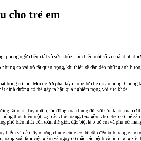
ếu cho trẻ em
ởng, phòng ngừa bệnh tật và sức khỏe. Tìm hiểu một số vi chất dinh dưỡn
 nhưng có vai trò rất quan trọng, khi thiếu sẽ dẫn đến những ảnh hưởng
.
uất trong cơ thể. Mọi người phải lấy chúng từ chế độ ăn uống. Chúng 
chất dinh dưỡng có thể gây ra hậu quả nghiêm trọng với sức khỏe.
ợng rất nhỏ. Tuy nhiên, tác động của chúng đối với sức khỏe của cơ thể
. Chúng thực hiện một loạt các chức năng, bao gồm cho phép cơ thể sản
rạng phổ biến nhất trên toàn thế giới, đặc biệt là ở trẻ em và phụ nữ mang
nguy hiểm và dễ thấy nhưng chúng cũng có thể dẫn đến tình trạng giảm
m, năng suất làm việc giảm và nguy cơ mắc các bệnh và tình trạng sức 