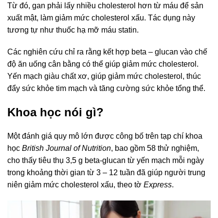
Từ đó, gan phải lấy nhiều cholesterol hơn từ máu để sản
xuất mật, làm giảm mức cholesterol xấu. Tác dụng này
tương tự như thuốc hạ mỡ máu statin.
Các nghiên cứu chỉ ra rằng kết hợp beta – glucan vào chế
độ ăn uống cân bằng có thể giúp giảm mức cholesterol.
Yến mạch giàu chất xơ, giúp giảm mức cholesterol, thúc
đẩy sức khỏe tim mạch và tăng cường sức khỏe tổng thể.
Khoa học nói gì?
Một đánh giá quy mô lớn được công bố trên tạp chí khoa
học
British Journal of Nutrition
, bao gồm 58 thử nghiệm,
cho thấy tiêu thụ 3,5 g beta-glucan từ yến mạch mỗi ngày
trong khoảng thời gian từ 3 – 12 tuần đã giúp người trung
niên giảm mức cholesterol xấu, theo tờ
Express
.