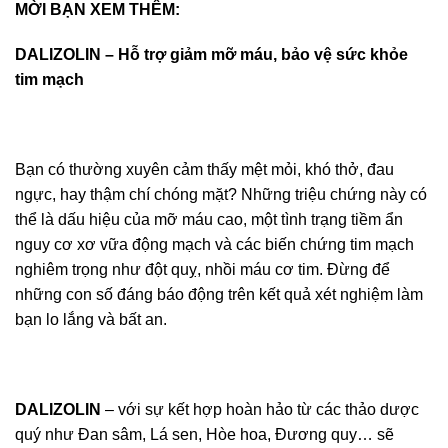
MỜI BẠN XEM THÊM:
DALIZOLIN – Hỗ trợ giảm mỡ máu, bảo vệ sức khỏe
tim mạch
Bạn có thường xuyên cảm thấy mệt mỏi, khó thở, đau
ngực, hay thậm chí chóng mặt? Những triệu chứng này có
thể là dấu hiệu của mỡ máu cao, một tình trạng tiềm ẩn
nguy cơ xơ vữa động mạch và các biến chứng tim mạch
nghiêm trọng như đột quỵ, nhồi máu cơ tim. Đừng để
những con số đáng báo động trên kết quả xét nghiệm làm
bạn lo lắng và bất an.
DALIZOLIN
– với sự kết hợp hoàn hảo từ các thảo dược
quý như Đan sâm, Lá sen, Hòe hoa, Đương quy… sẽ