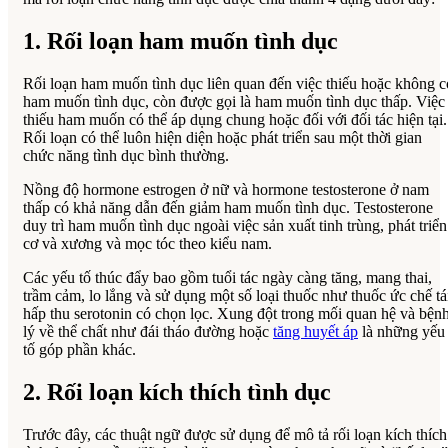
1. Rối loạn ham muốn tình dục
Rối loạn ham muốn tình dục liên quan đến việc thiếu hoặc không c
ham muốn tình dục, còn được gọi là ham muốn tình dục thấp. Việc
thiếu ham muốn có thể áp dụng chung hoặc đối với đối tác hiện tại.
Rối loạn có thể luôn hiện diện hoặc phát triển sau một thời gian
chức năng tình dục bình thường.
Nồng độ hormone estrogen ở nữ và hormone testosterone ở nam
thấp có khả năng dẫn đến giảm ham muốn tình dục. Testosterone
duy trì ham muốn tình dục ngoài việc sản xuất tinh trùng, phát triển
cơ và xương và mọc tóc theo kiểu nam.
Các yếu tố thúc đẩy bao gồm tuổi tác ngày càng tăng, mang thai,
trầm cảm, lo lắng và sử dụng một số loại thuốc như thuốc ức chế tá
hấp thu serotonin có chọn lọc. Xung đột trong mối quan hệ và bện
lý về thể chất như đái tháo đường hoặc
tăng huyết áp
là những yếu
tố góp phần khác.
2. Rối loạn kích thích tình dục
Trước đây, các thuật ngữ được sử dụng để mô tả rối loạn kích thích