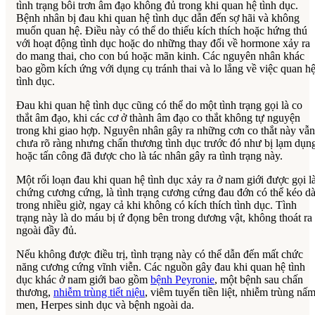
tình trạng bôi trơn âm đạo không đủ trong khi quan hệ tình dục.
Bệnh nhân bị đau khi quan hệ tình dục dẫn đến sợ hãi và không
muốn quan hệ. Điều này có thể do thiếu kích thích hoặc hứng thú
với hoạt động tình dục hoặc do những thay đổi về hormone xảy ra
do mang thai, cho con bú hoặc mãn kinh. Các nguyên nhân khác
bao gồm kích ứng với dụng cụ tránh thai và lo lắng về việc quan h
tình dục.
Đau khi quan hệ tình dục cũng có thể do một tình trạng gọi là co
thắt âm đạo, khi các cơ ở thành âm đạo co thắt không tự nguyện
trong khi giao hợp. Nguyên nhân gây ra những cơn co thắt này vẫn
chưa rõ ràng nhưng chấn thương tình dục trước đó như bị lạm dụn
hoặc tấn công đã được cho là tác nhân gây ra tình trạng này.
Một rối loạn đau khi quan hệ tình dục xảy ra ở nam giới được gọi l
chứng cương cứng, là tình trạng cương cứng đau đớn có thể kéo dà
trong nhiều giờ, ngay cả khi không có kích thích tình dục. Tình
trạng này là do máu bị ứ đọng bên trong dương vật, không thoát ra
ngoài đầy đủ.
Nếu không được điều trị, tình trạng này có thể dẫn đến mất chức
năng cương cứng vĩnh viễn. Các nguồn gây đau khi quan hệ tình
dục khác ở nam giới bao gồm
bệnh Peyronie
, một bệnh sau chấn
thương,
nhiễm trùng tiết niệu
, viêm tuyến tiền liệt, nhiễm trùng nấ
men, Herpes sinh dục và bệnh ngoài da.