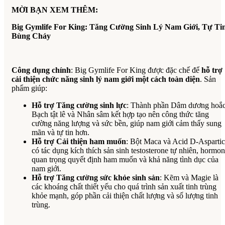
MỜI BẠN XEM THÊM:
Big Gymlife For King: Tăng Cường Sinh Lý Nam Giới, Tự Ti
Bùng Cháy
Công dụng chính
: Big Gymlife For King được đặc chế để
hỗ trợ
cải thiện chức năng sinh lý nam giới một cách toàn diện
. Sản
phẩm giúp:
Hỗ trợ Tăng cường sinh lực
: Thành phần Dâm dương hoắc
Bạch tật lê và Nhân sâm kết hợp tạo nên công thức tăng
cường năng lượng và sức bền, giúp nam giới cảm thấy sung
mãn và tự tin hơn.
Hỗ trợ Cải thiện ham muốn
: Bột Maca và Acid D-Aspartic
có tác dụng kích thích sản sinh testosterone tự nhiên, hormo
quan trọng quyết định ham muốn và khả năng tình dục của
nam giới.
Hỗ trợ Tăng cường sức khỏe sinh sản
: Kẽm và Magie là
các khoáng chất thiết yếu cho quá trình sản xuất tinh trùng
khỏe mạnh, góp phần cải thiện chất lượng và số lượng tinh
trùng.