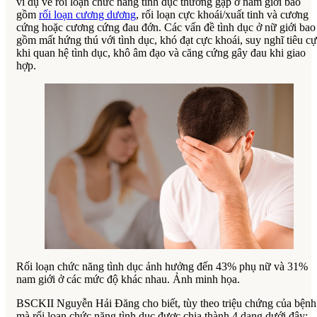
ví dụ về rối loạn chức năng tình dục thường gặp ở nam giới bao
gồm
rối loạn cương dương
, rối loạn cực khoái/xuất tinh và cương
cứng hoặc cương cứng đau đớn. Các vấn đề tình dục ở nữ giới bao
gồm mất hứng thú với tình dục, khó đạt cực khoái, suy nghĩ tiêu c
khi quan hệ tình dục, khô âm đạo và căng cứng gây đau khi giao
hợp.
Rối loạn chức năng tình dục ảnh hưởng đến 43% phụ nữ và 31%
nam giới ở các mức độ khác nhau. Ảnh minh họa.
BSCKII Nguyễn Hải Đăng cho biết, tùy theo triệu chứng của bệnh
mà rối loạn chức năng tình dục được chia thành 4 dạng dưới đây: