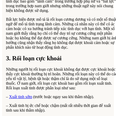
tình dục bao gồm “lãnh cảm” trong trường hợp phụ nữ và “bất lực”
trong trường hợp nam giới nhưng những thuật ngữ này nói chung
hiện không được sử dụng.
Bất lực hiện được mô tả là rối loạn cương dương và có một số thuậ
ngữ để mô tả tình trạng lãnh cảm. Những cá nhân này có thể có ác
cảm hoặc có xu hướng tránh tiếp xúc tình dục với bạn tình. Một số
nam giới thấy rằng họ chỉ có thể duy trì sự cương cứng một phần
hoặc họ không thể đạt được sự cương cứng. Những nam giới bị ản
hưởng cũng nhận thấy rằng họ không đạt được khoái cảm hoặc sự
phấn khích nào từ hoạt động tình dục.
3. Rối loạn cực khoái
Những người bị rối loạn cực khoái không đạt được cực khoái hoặc
thấy cực khoái thường bị trì hoãn. Những rối loạn này có thể do cá
yếu tố vật lý, bệnh tật hoặc thậm chí là do sử dụng một số loại
thuốc. Ở nam giới, rối loạn cực khoái bao gồm rối loạn xuất tinh.
Rối loạn xuất tinh được phân loại như sau:
–
Xuất tinh sớm
(trước hoặc ngay sau khi thâm nhập).
– Xuất tinh bị ức chế hoặc chậm (mất rất nhiều thời gian để xuất
tinh sau khi thâm nhập).