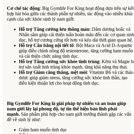
Cơ chế tác động
: Big Gymlife For King hoạt động dựa trên sự kết
hợp hài hòa giữa các thành phần tự nhiên, tác động vào nhiều khía
cạnh của sức khỏe sinh lý nam giới:
Hỗ trợ Tăng cường lưu thông máu
: Dâm dương hoắc và
Nhân sâm giúp cải thiện tuần hoàn máu đến các cơ quan sin
dục, hỗ trợ cương cứng tốt hơn và kéo dài thời gian quan hệ.
Hỗ trợ Cân bằng nội tiết tố
: Bột Maca và Acid D-Aspartic
giúp điều chỉnh nồng độ testosterone, tăng cường ham muốn
và cải thiện chức năng tình dục.
Hỗ trợ Tăng cường sức khỏe tinh trùng
: Kẽm và Magie h
trợ sản xuất tinh trùng khỏe mạnh, tăng khả năng thụ thai.
Hỗ trợ Giảm căng thẳng, mệt mỏi
: Vitamin B6 và các thảo
dược giúp giảm stress, tăng cường sức khỏe tinh thần, tạo
điều kiện thuận lợi cho hoạt động tình dục.
Big Gymlife For King là giải pháp tự nhiên và an toàn giúp
nam giới lấy lại phong độ, tự tin thể hiện bản lĩnh phái
mạnh.
Sản phẩm phù hợp cho nam giới trưởng thành gặp các vấn
đề về sinh lý như:
Giảm ham muốn tình dục