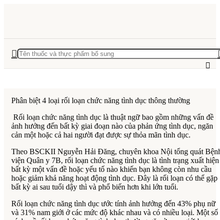
Phân biệt 4 loại rối loạn chức năng tình dục thông thường
Rối loạn chức năng tình dục là thuật ngữ bao gồm những vấn đề
ảnh hưởng đến bất kỳ giai đoạn nào của phản ứng tình dục, ngăn
cản một hoặc cả hai người đạt được sự thỏa mãn tình dục.
Theo BSCKII Nguyễn Hải Đăng, chuyên khoa Nội tổng quát Bện
viện Quân y 7B, rối loạn chức năng tình dục là tình trạng xuất hiện
bất kỳ một vấn đề hoặc yếu tố nào khiến bạn không còn nhu cầu
hoặc giảm khả năng hoạt động tình dục. Đây là rối loạn có thể gặp
bất kỳ ai sau tuổi dậy thì và phổ biến hơn khi lớn tuổi.
Rối loạn chức năng tình dục ước tính ảnh hưởng đến 43% phụ nữ
và 31% nam giới ở các mức độ khác nhau và có nhiều loại. Một số