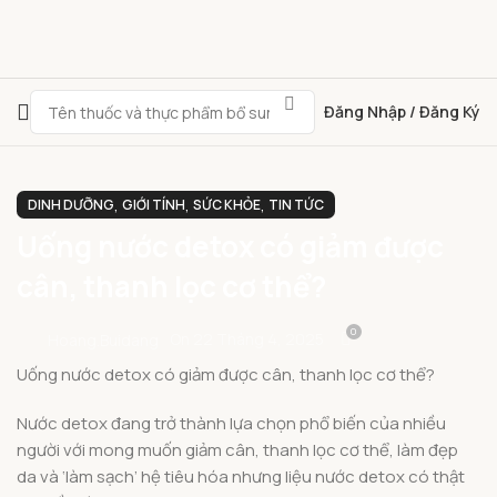
Đăng Nhập / Đăng Ký
,
,
,
DINH DƯỠNG
GIỚI TÍNH
SỨC KHỎE
TIN TỨC
Uống nước detox có giảm được
cân, thanh lọc cơ thể?
0
On 22 Tháng 4, 2025
Hoang.buidang
Uống nước detox có giảm được cân, thanh lọc cơ thể?
Nước detox đang trở thành lựa chọn phổ biến của nhiều
người với mong muốn giảm cân, thanh lọc cơ thể, làm đẹp
da và ‘làm sạch’ hệ tiêu hóa nhưng liệu nước detox có thật