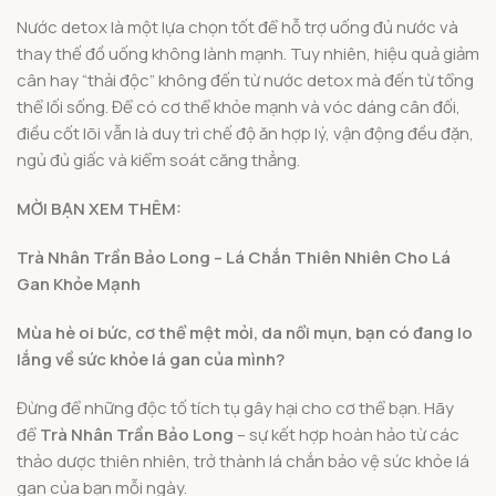
Nước detox là một lựa chọn tốt để hỗ trợ uống đủ nước và
thay thế đồ uống không lành mạnh. Tuy nhiên, hiệu quả giảm
cân hay “thải độc” không đến từ nước detox mà đến từ tổng
thể lối sống. Để có cơ thể khỏe mạnh và vóc dáng cân đối,
điều cốt lõi vẫn là duy trì chế độ ăn hợp lý, vận động đều đặn,
ngủ đủ giấc và kiểm soát căng thẳng.
MỜI BẠN XEM THÊM:
Trà Nhân Trần Bảo Long – Lá Chắn Thiên Nhiên Cho Lá
Gan Khỏe Mạnh
Mùa hè oi bức, cơ thể mệt mỏi, da nổi mụn, bạn có đang lo
lắng về sức khỏe lá gan của mình?
Đừng để những độc tố tích tụ gây hại cho cơ thể bạn. Hãy
để
Trà Nhân Trần Bảo Long
– sự kết hợp hoàn hảo từ các
thảo dược thiên nhiên, trở thành lá chắn bảo vệ sức khỏe lá
gan của bạn mỗi ngày.