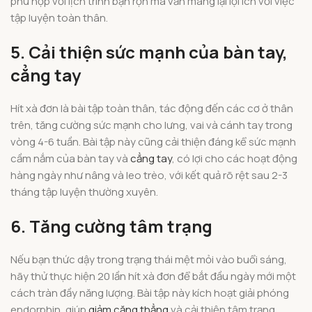
phù hợp với lịch trình bận rộn mà vẫn mang lại lợi ích với việc
tập luyện toàn thân.
5. Cải thiện sức mạnh của bàn tay,
cẳng tay
Hít xà đơn là bài tập toàn thân, tác động đến các cơ ở thân
trên, tăng cường sức mạnh cho lưng, vai và cánh tay trong
vòng 4-6 tuần. Bài tập này cũng cải thiện đáng kể sức mạnh
cầm nắm của bàn tay và
cẳng tay
, có lợi cho các hoạt động
hàng ngày như nâng và leo trèo, với kết quả rõ rệt sau 2-3
tháng tập luyện thường xuyên.
6. Tăng cường tâm trạng
Nếu bạn thức dậy trong trạng thái mệt mỏi vào buổi sáng,
hãy thử thực hiện 20 lần hít xà đơn để bắt đầu ngày mới một
cách tràn đầy năng lượng. Bài tập này kích hoạt giải phóng
endorphin, giúp
giảm căng thẳng
và cải thiện tâm trạng.