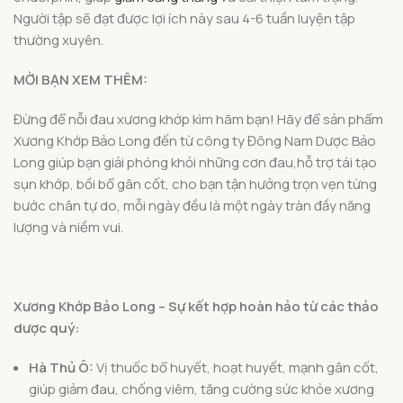
Người tập sẽ đạt được lợi ích này sau 4-6 tuần luyện tập
thường xuyên.
MỜI BẠN XEM THÊM:
Đừng để nỗi đau xương khớp kìm hãm bạn! Hãy để sản phẩm
Xương Khớp Bảo Long đến từ công ty Đông Nam Dược Bảo
Long giúp bạn giải phóng khỏi những cơn đau,hỗ trợ tái tạo
sụn khớp, bồi bổ gân cốt, cho bạn tận hưởng trọn vẹn từng
bước chân tự do, mỗi ngày đều là một ngày tràn đầy năng
lượng và niềm vui.
Xương Khớp Bảo Long – Sự kết hợp hoàn hảo từ các thảo
dược quý:
Hà Thủ Ô:
Vị thuốc bổ huyết, hoạt huyết, mạnh gân cốt,
giúp giảm đau, chống viêm, tăng cường sức khỏe xương