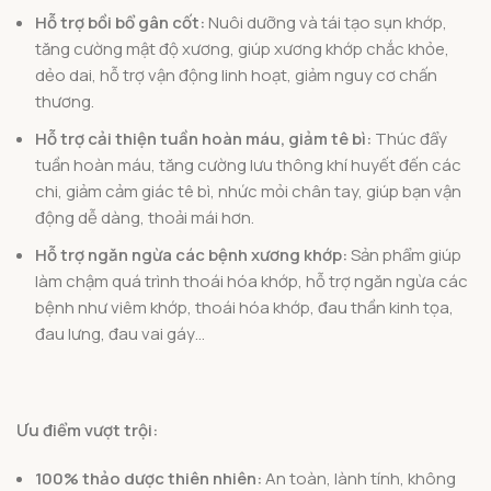
Hỗ trợ bồi bổ gân cốt:
Nuôi dưỡng và tái tạo sụn khớp,
tăng cường mật độ xương, giúp xương khớp chắc khỏe,
dẻo dai, hỗ trợ vận động linh hoạt, giảm nguy cơ chấn
thương.
Hỗ trợ cải thiện tuần hoàn máu, giảm tê bì:
Thúc đẩy
tuần hoàn máu, tăng cường lưu thông khí huyết đến các
chi, giảm cảm giác tê bì, nhức mỏi chân tay, giúp bạn vận
động dễ dàng, thoải mái hơn.
Hỗ trợ ngăn ngừa các bệnh xương khớp:
Sản phẩm giúp
làm chậm quá trình thoái hóa khớp, hỗ trợ ngăn ngừa các
bệnh như viêm khớp, thoái hóa khớp, đau thần kinh tọa,
đau lưng, đau vai gáy…
Ưu điểm vượt trội:
100% thảo dược thiên nhiên:
An toàn, lành tính, không