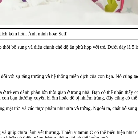
 dịch kém hơn. Ảnh minh họa: Self.
p thời bổ sung và điều chỉnh chế độ ăn phù hợp với trẻ. Dưới đây là 5 lo
đối với sự tăng trưởng và hệ thống miễn dịch của con bạn. Nó cũng tạo
 ở trẻ em dành phần lớn thời gian ở trong nhà. Bạn có thể nhận thấy c
 con bạn thường xuyên bị ốm hoặc dễ bị nhiễm trùng, đây cũng có thể l
g mặt trời và các thực phẩm như sữa và trứng. Ngoài ra, chất bổ sung 
g và giúp chữa lành vết thương. Thiếu vitamin C có thể biểu hiện nh
au khớp và thiếu năng lượng, thậm chí có thể buồn ngủ.