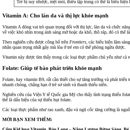
Trẻ bị suy nhược, mệt mỏi, thiếu tập trung có thể là biểu hiệ
Vitamin A: Cho làn da và thị lực khỏe mạnh
Vitamin A đóng vai trò quan trọng đối với thị lực, làn da và chức n
về việc khó nhìn trong ánh sáng mờ hoặc da khô, thô ráp, đó có thể là
Theo nghiên cứu được công bố trên
Frontiers,
các biểu hiện lâm sàng
nhân quan trọng nhất gây mù lòa ở trẻ em có thể phòng ngừa được.
Vitamin này được tìm thấy trong các loại thực phẩm chủ yếu như cà rố
Folate: Giúp tế bào phát triển khỏe mạnh
Folate, hay vitamin B9, rất cần thiết cho sự tăng trưởng và phát triể
nhanh chóng, chẳng hạn ở trẻ sơ sinh và thanh thiếu niên.
Nghiên cứu của Viện Y tế Quốc gia Mỹ cho thấy tình trạng thiếu fola
thể là dấu hiệu của sự thiếu hụt folate.
Các loại thực phẩm như rau xanh, đậu và ngũ cốc tăng cường là nguồn
MỜI BẠN XEM THÊM:
Cốm Kid love Vitamin Bảo Long – Năng Lượng Bừng Sáng, Bé 