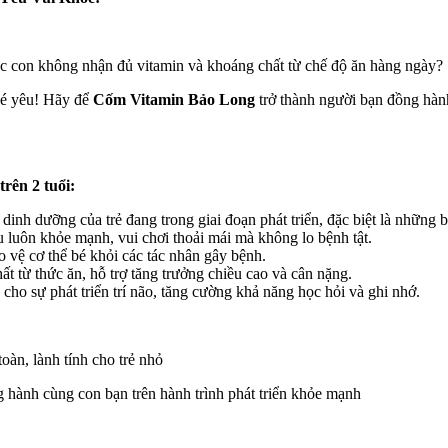
ệc con không nhận đủ vitamin và khoáng chất từ chế độ ăn hàng ngày?
 bé yêu! Hãy để
Cốm Vitamin Bảo Long
trở thành người bạn đồng hành
rên 2 tuổi:
inh dưỡng của trẻ đang trong giai đoạn phát triển, đặc biệt là những b
 luôn khỏe mạnh, vui chơi thoải mái mà không lo bệnh tật.
vệ cơ thể bé khỏi các tác nhân gây bệnh.
t từ thức ăn, hỗ trợ tăng trưởng chiều cao và cân nặng.
ho sự phát triển trí não, tăng cường khả năng học hỏi và ghi nhớ.
àn, lành tính cho trẻ nhỏ
 hành cùng con bạn trên hành trình phát triển khỏe mạnh