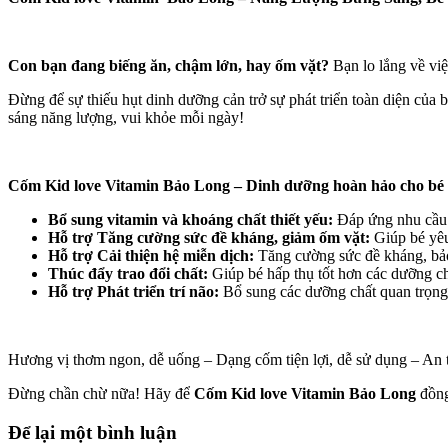
Con bạn đang biếng ăn, chậm lớn, hay ốm vặt?
Bạn lo lắng về vi
Đừng để sự thiếu hụt dinh dưỡng cản trở sự phát triển toàn diện của
sáng năng lượng, vui khỏe mỗi ngày!
Cốm Kid love Vitamin Bảo Long – Dinh dưỡng hoàn hảo cho bé t
Bổ sung vitamin và khoáng chất thiết yếu:
Đáp ứng nhu cầu d
Hỗ trợ Tăng cường sức đề kháng, giảm ốm vặt:
Giúp bé yêu
Hỗ trợ Cải thiện hệ miễn dịch:
Tăng cường sức đề kháng, bảo 
Thúc đẩy trao đổi chất:
Giúp bé hấp thụ tốt hơn các dưỡng chấ
Hỗ trợ Phát triển trí não:
Bổ sung các dưỡng chất quan trọng c
Hương vị thơm ngon, dễ uống – Dạng cốm tiện lợi, dễ sử dụng – An to
Đừng chần chừ nữa! Hãy để
Cốm Kid love Vitamin Bảo Long
đồng
Để lại một bình luận