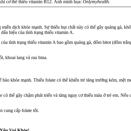
n khi cơ thể thiếu vitamin B12. Ảnh minh họa:
Onlymyhealth.
ăng miễn dịch khỏe mạnh. Sự thiếu hụt chất này có thể gây quáng gà, kh
 dấu hiệu của tình trạng thiếu vitamin A.
 của tình trạng thiếu vitamin A bao gồm quáng gà, đốm bitot (đốm trắn
t, khoai lang và rau bina.
n tế bào khỏe mạnh. Thiếu folate có thể khiến trẻ tăng trưởng kém, mệt m
te có thể gây chậm phát triển và tăng nguy cơ thiếu máu ở trẻ em. Nếu
 cung cấp folate tốt.
Yêu Vui Khỏe!