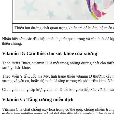
Thiếu hụt dưỡng chất quan trọng khiến trẻ dễ bị ốm, hệ miễn
Nhận biết sớm các dấu hiệu thiếu hụt rất quan trọng và cần thiết để kị
thiếu chúng.
Vitamin D: Cần thiết cho sức khỏe của xương
Theo
India Times,
vitamin D là một trong những dưỡng chất cần thiết 
xương chắc khỏe.
Theo Viện Y tế Quốc gia Mỹ, tình trạng thiếu vitamin D thường xảy ra
xương và yếu cơ, hoặc thậm chí là tăng trưởng và phát triển kém. Nếu
Các nguồn cung cấp lượng vitamin D tốt bao gồm tiếp xúc với ánh sán
Vitamin C: Tăng cường miễn dịch
Vitamin C là chất chống oxy hóa trong cơ thể giúp chống nhiễm trùn
trường hợp nghiêm trọng, nó có thể dẫn đến bệnh scorbut, kèm theo đ