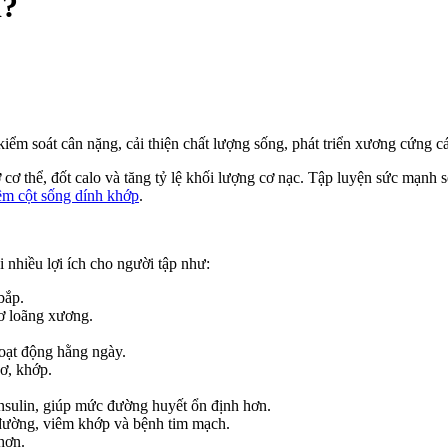
ì?
ểm soát cân nặng, cải thiện chất lượng sống, phát triển xương cứng c
ơ thể, đốt calo và tăng tỷ lệ khối lượng cơ nạc. Tập luyện sức mạnh sẽ
êm cột sống dính khớp
.
 nhiều lợi ích cho người tập như:
bắp.
ơ loãng xương.
oạt động hằng ngày.
ơ, khớp.
nsulin, giúp mức đường huyết ổn định hơn.
 đường, viêm khớp và bệnh tim mạch.
 hơn.