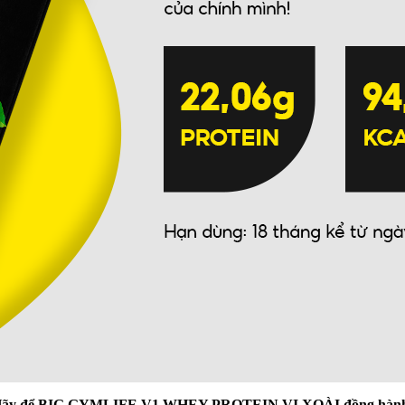
n! Hãy để BIG GYMLIFE V1 WHEY PROTEIN VỊ XOÀI đồng hành cùn