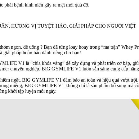
ắc phải bệnh kinh niên gây ra mệt mỏi quá độ.
UẨN, HƯƠNG VỊ TUYỆT HẢO, GIẢI PHÁP CHO NGƯỜI VIỆT
hơm ngon, dễ uống ? Bạn đã từng loay hoay trong “ma trận” Whey Prot
ải pháp hoàn hảo dành riêng cho bạn!
YMLIFE V1 là “chìa khóa vàng” để xây dựng và phát triển cơ bắp, giú
mer chuyên nghiệp, BIG GYMLIFE V1 luôn sẵn sàng cung cấp năng lượn
ghiêm ngặt, BIG GYMLIFE V1 đảm bảo an toàn và hiệu quả vượt trội, 
 trong miệng, BIG GYMLIFE V1 không chỉ là sản phẩm bổ sung mà còn
ứng khởi tập luyện mỗi ngày.