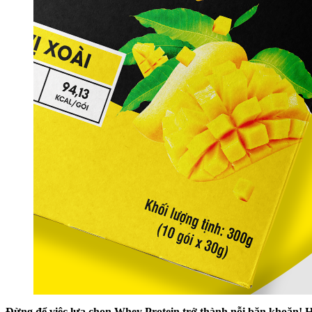
Đừng để việc lựa chọn Whey Protein trở thành nỗi băn khoă