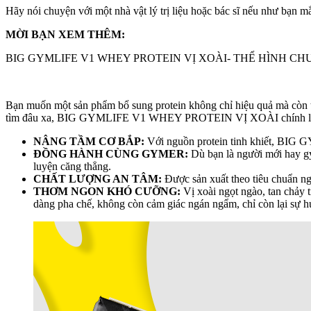
Hãy nói chuyện với một nhà vật lý trị liệu hoặc bác sĩ nếu như bạn m
MỜI BẠN XEM THÊM:
BIG GYMLIFE V1 WHEY PROTEIN VỊ XOÀI- THỂ HÌNH CH
Bạn muốn một sản phẩm bổ sung protein không chỉ hiệu quả mà còn t
tìm đâu xa, BIG GYMLIFE V1 WHEY PROTEIN VỊ XOÀI chính là gi
NÂNG TẦM CƠ BẮP:
Với nguồn protein tinh khiết, BIG G
ĐỒNG HÀNH CÙNG GYMER:
Dù bạn là người mới hay gy
luyện căng thẳng.
CHẤT LƯỢNG AN TÂM:
Được sản xuất theo tiêu chuẩn n
THƠM NGON KHÓ CƯỠNG:
Vị xoài ngọt ngào, tan chảy
dàng pha chế, không còn cảm giác ngán ngẩm, chỉ còn lại sự h