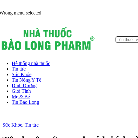
Wrong menu selected
Hệ thống nhà thuốc
Tin tức
Sức Khỏe
Tin Nóng Y Tế
Dinh Dưỡng
Giới Tính
Mẹ & Bé
Tin Bảo Long
Sức Khỏe
,
Tin tức