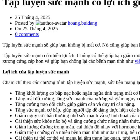
Tập luyện sức mạnh có lợi ích g
25 Tháng 4, 2025
Posted by
hoang.buidang
On 25 Tháng 4, 2025
0
comments
Tập luyện sức mạnh sẽ giúp bạn không bị mất cơ. Nó cũng giúp bạn ki
Tập luyện sức mạnh có nhiều lợi ích. Chúng có thể giúp bạn giảm mỡ c
xương cứng cáp hơn và giúp bạn chống lại các bệnh mạn tính như
vi
Lợi ích của tập luyện sức mạnh
Chăm chỉ theo các chương trình tập luyện sức mạnh, sức bền mang lại
Tăng khối lượng cơ bắp nạc hoặc ngăn ngừa tình trạng mất cơ 
Tăng mật độ xương, tăng sức mạnh của xương và giảm nguy c
Tăng cường trao đổi chất, giúp giảm cân và duy trì cân nặng.
Tăng sức mạnh cơ bắp, giúp người tập dễ dàng thực hiện các h
Giảm nguy cơ chấn thương nhờ sức mạnh và sự linh hoạt của c
Cải thiện sức khỏe não bộ và tăng cường chức năng nhận thức.
Giảm lượng đường trong máu, cải thiện độ nhạy với hormone i
Giảm triệu chứng của nhiều bệnh mãn tính như đau lưng, tiểu
Cải thiện tư thế cơ thể và mang lại tâm trạng lạc quan, tươi vui