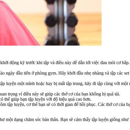
ởi động kỹ trước khi tập và điều này dễ dẫn tới việc đau mỏi cơ bắp
ào ngày đầu tiên ở phòng gym. Hãy khởi đầu nhẹ nhàng và tập các set t
tập luyện một mình hoặc hay bị mất tập trung, hãy đi tập cùng với mộ
quan trọng vì điều này sẽ giúp các thớ cơ của bạn không bị quá tải.
có thể giúp bạn tập luyện với độ hiệu quả cao hơn.
hôm tập luyện, cơ thể bạn sẽ có thời gian để hồi phục. Các thớ cơ của 
 như một dạng chăm sóc bản thân. Bạn sẽ cảm thấy tập luyện giống như