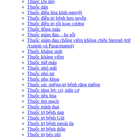
Thuốc Dạ dày
Thuốc dán
Thuốc điều hòa kinh nguyệt
Thuốc điều trị bệnh hen suyễn
Thuốc điều trị rối loạn cương
Thuốc đông máu
Thuốc giảm đau – hạ sốt
Thuốc giảm đau chống viêm không chứa Steroid (trừ
Aspirin và Paracetamol)
Thuốc kháng sinh
Thuốc kháng viêm
Thuốc mỡ máu
Thuốc nhỏ mắt
Thuốc nhỏ tai
Thuốc phụ khoa
Thuốc súc miệng-trị bệnh răng miệng
Thuốc tăng lực cơ, giãn cơ
Thuốc tiêu hóa
Thuốc tim mạch
Thuốc tránh thai
Thuốc trị bệnh gan
Thuốc trị bệnh Gút
Thuốc trị bệnh ngoài da
Thuốc trị bệnh thận
Thuốc trị béo phì