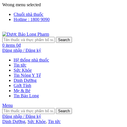
Wrong menu selected
Chuổi nhà thuốc
Hotline : 1800 9090
Search
0
items
0
₫
Đăng nhập / Đăng ký
Hệ thống nhà thuốc
Tin tức
Sức Khỏe
Tin Nóng Y Tế
Dinh Dưỡng
Giới Tính
Mẹ & Bé
Tin Bảo Long
Menu
Search
Đăng nhập / Đăng ký
Dinh Dưỡng
,
Sức Khỏe
,
Tin tức