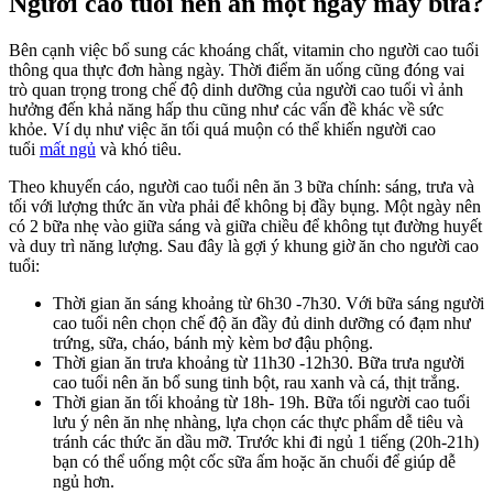
Người cao tuổi nên ăn một ngày mấy bữa?
Bên cạnh việc bổ sung các khoáng chất, vitamin cho người cao tuổi
thông qua thực đơn hàng ngày. Thời điểm ăn uống cũng đóng vai
trò quan trọng trong chế độ dinh dưỡng của người cao tuổi vì ảnh
hưởng đến khả năng hấp thu cũng như các vấn đề khác về sức
khỏe. Ví dụ như việc ăn tối quá muộn có thể khiến người cao
tuổi
mất ngủ
và khó tiêu.
Theo khuyến cáo, người cao tuổi nên ăn 3 bữa chính: sáng, trưa và
tối với lượng thức ăn vừa phải để không bị đầy bụng. Một ngày nên
có 2 bữa nhẹ vào giữa sáng và giữa chiều để không tụt đường huyết
và duy trì năng lượng. Sau đây là gợi ý khung giờ ăn cho người cao
tuổi:
Thời gian ăn sáng khoảng từ 6h30 -7h30. Với bữa sáng người
cao tuổi nên chọn chế độ ăn đầy đủ dinh dưỡng có đạm như
trứng, sữa, cháo, bánh mỳ kèm bơ đậu phộng.
Thời gian ăn trưa khoảng từ 11h30 -12h30. Bữa trưa người
cao tuổi nên ăn bổ sung tinh bột, rau xanh và cá, thịt trắng.
Thời gian ăn tối khoảng từ 18h- 19h. Bữa tối người cao tuổi
lưu ý nên ăn nhẹ nhàng, lựa chọn các thực phẩm dễ tiêu và
tránh các thức ăn dầu mỡ. Trước khi đi ngủ 1 tiếng (20h-21h)
bạn có thể uống một cốc sữa ấm hoặc ăn chuối để giúp dễ
ngủ hơn.