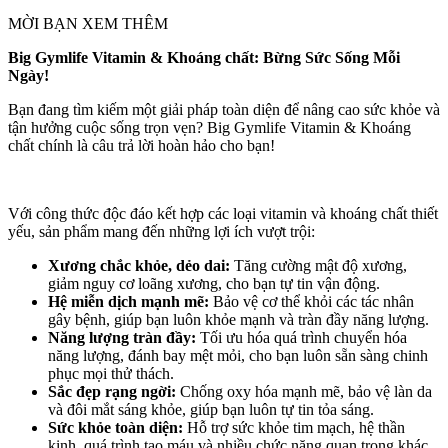
MỜI BẠN XEM THÊM
Big Gymlife Vitamin & Khoáng chất: Bừng Sức Sống Mỗi
Ngày!
Bạn đang tìm kiếm một giải pháp toàn diện để nâng cao sức khỏe và
tận hưởng cuộc sống trọn vẹn? Big Gymlife Vitamin & Khoáng
chất chính là câu trả lời hoàn hảo cho bạn!
Với công thức độc đáo kết hợp các loại vitamin và khoáng chất thiết
yếu, sản phẩm mang đến những lợi ích vượt trội:
Xương chắc khỏe, dẻo dai:
Tăng cường mật độ xương,
giảm nguy cơ loãng xương, cho bạn tự tin vận động.
Hệ miễn dịch mạnh mẽ:
Bảo vệ cơ thể khỏi các tác nhân
gây bệnh, giúp bạn luôn khỏe mạnh và tràn đầy năng lượng.
Năng lượng tràn đầy:
Tối ưu hóa quá trình chuyển hóa
năng lượng, đánh bay mệt mỏi, cho bạn luôn sẵn sàng chinh
phục mọi thử thách.
Sắc đẹp rạng ngời:
Chống oxy hóa mạnh mẽ, bảo vệ làn da
và đôi mắt sáng khỏe, giúp bạn luôn tự tin tỏa sáng.
Sức khỏe toàn diện:
Hỗ trợ sức khỏe tim mạch, hệ thần
kinh, quá trình tạo máu và nhiều chức năng quan trọng khác