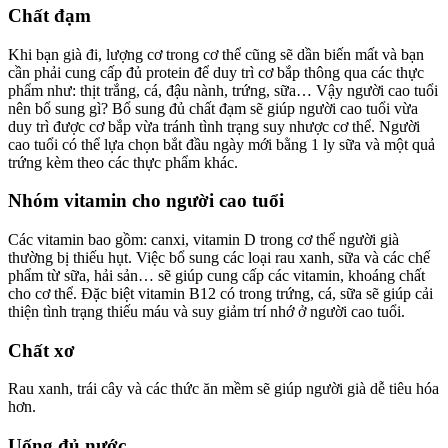
Chất đạm
Khi bạn già đi, lượng cơ trong cơ thể cũng sẽ dần biến mất và bạn
cần phải cung cấp đủ protein để duy trì cơ bắp thông qua các thực
phẩm như: thịt trắng, cá, đậu nành, trứng, sữa… Vậy người cao tuổi
nên bổ sung gì? Bổ sung đủ chất đạm sẽ giúp người cao tuổi vừa
duy trì được cơ bắp vừa tránh tình trạng suy nhược cơ thể. Người
cao tuổi có thể lựa chọn bắt đầu ngày mới bằng 1 ly sữa và một quả
trứng kèm theo các thực phẩm khác.
Nhóm vitamin cho người cao tuổi
Các vitamin bao gồm: canxi, vitamin D trong cơ thể người già
thường bị thiếu hụt. Việc bổ sung các loại rau xanh, sữa và các chế
phẩm từ sữa, hải sản… sẽ giúp cung cấp các vitamin, khoáng chất
cho cơ thể. Đặc biệt vitamin B12 có trong trứng, cá, sữa sẽ giúp cải
thiện tình trạng thiếu máu và suy giảm trí nhớ ở người cao tuổi.
Chất xơ
Rau xanh, trái cây và các thức ăn mềm sẽ giúp người già dễ tiêu hóa
hơn.
Uống đủ nước