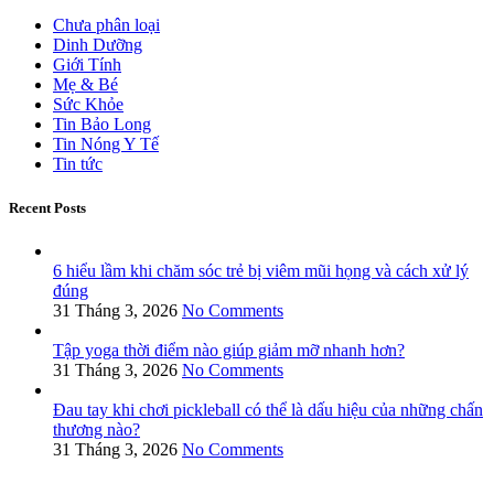
Chưa phân loại
Dinh Dưỡng
Giới Tính
Mẹ & Bé
Sức Khỏe
Tin Bảo Long
Tin Nóng Y Tế
Tin tức
Recent Posts
6 hiểu lầm khi chăm sóc trẻ bị viêm mũi họng và cách xử lý
đúng
31 Tháng 3, 2026
No Comments
Tập yoga thời điểm nào giúp giảm mỡ nhanh hơn?
31 Tháng 3, 2026
No Comments
Đau tay khi chơi pickleball có thể là dấu hiệu của những chấn
thương nào?
31 Tháng 3, 2026
No Comments