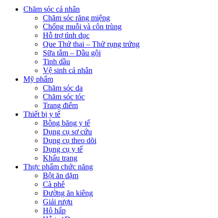
Chăm sóc cá nhân
Chăm sóc răng miệng
Chống muỗi và côn trùng
Hỗ trợ tình dục
Que Thử thai – Thử rụng trứng
Sữa tắm – Dầu gội
Tinh dầu
Vệ sinh cá nhân
Mỹ phẩm
Chăm sóc da
Chăm sóc tóc
Trang điểm
Thiết bị y tế
Bông băng y tế
Dụng cụ sơ cứu
Dụng cụ theo dõi
Dụng cụ y tế
Khẩu trang
Thực phẩm chức năng
Bột ăn dặm
Cà phê
Đường ăn kiêng
Giải rượu
Hô hấp