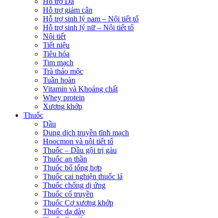
Hỗ trợ Da
Hỗ trợ giảm cân
Hỗ trợ sinh lý nam – Nội tiết tố
Hỗ trợ sinh lý nữ – Nội tiết tố
Nội tiết
Tiết niệu
Tiêu hóa
Tim mạch
Trà thảo mộc
Tuần hoàn
Vitamin và Khoáng chất
Whey protein
Xương khớp
Thuốc
Dầu
Dung dịch truyền tĩnh mạch
Hoocmon và nội tiết tố
Thuốc – Dầu gội trị gàu
Thuốc an thần
Thuốc bổ tổng hợp
Thuốc cai nghiện thuốc lá
Thuốc chống dị ứng
Thuốc cổ truyền
Thuốc Cơ xương khớp
Thuốc dạ dày