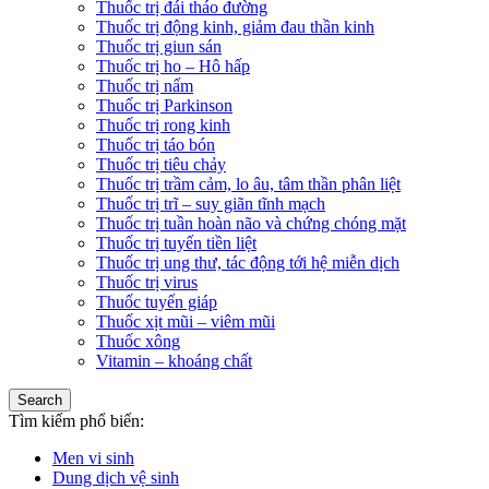
Thuốc trị đái tháo đường
Thuốc trị động kinh, giảm đau thần kinh
Thuốc trị giun sán
Thuốc trị ho – Hô hấp
Thuốc trị nấm
Thuốc trị Parkinson
Thuốc trị rong kinh
Thuốc trị táo bón
Thuốc trị tiêu chảy
Thuốc trị trầm cảm, lo âu, tâm thần phân liệt
Thuốc trị trĩ – suy giãn tĩnh mạch
Thuốc trị tuần hoàn não và chứng chóng mặt
Thuốc trị tuyến tiền liệt
Thuốc trị ung thư, tác động tới hệ miễn dịch
Thuốc trị virus
Thuốc tuyến giáp
Thuốc xịt mũi – viêm mũi
Thuốc xông
Vitamin – khoáng chất
Search
Tìm kiếm phổ biến:
Men vi sinh
Dung dịch vệ sinh