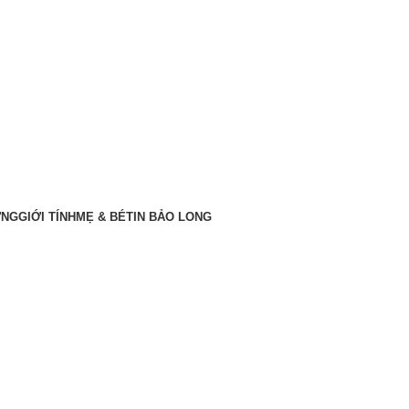
ỠNG
GIỚI TÍNH
MẸ & BÉ
TIN BẢO LONG