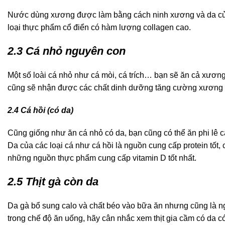
Nước dùng xương được làm bằng cách ninh xương và da của 
loại thực phẩm cổ điển có hàm lượng collagen cao.
2.3 Cá nhỏ nguyên con
Một số loài cá nhỏ như cá mòi, cá trích… bạn sẽ ăn cả xươn
cũng sẽ nhận được các chất dinh dưỡng tăng cường xương
2.4 Cá hồi (có da)
Cũng giống như ăn cá nhỏ có da, bạn cũng có thể ăn phi lê
c
Da của các loại cá như cá hồi là nguồn cung cấp protein tốt,
những nguồn thực phẩm cung cấp vitamin D tốt nhất.
2.5 Thịt gà còn da
Da gà bổ sung calo và chất béo vào bữa ăn nhưng cũng là n
trong chế độ ăn uống, hãy cân nhắc xem thịt gia cầm có da 