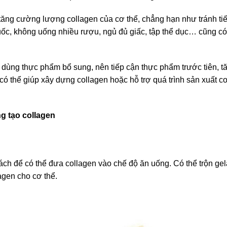
c tăng cường lượng collagen của cơ thể, chẳng hạn như tránh ti
huốc, không uống nhiều rượu,
ngủ đủ giấc
, tập thể dục… cũng có
hi dùng thực phẩm bổ sung, nên tiếp cận thực phẩm trước tiên, 
có thể giúp xây dựng collagen hoặc hỗ trợ quá trình sản xuất co
g tạo collagen
 cách để có thể đưa collagen vào chế độ ăn uống. Có thể trộn ge
agen cho cơ thể.