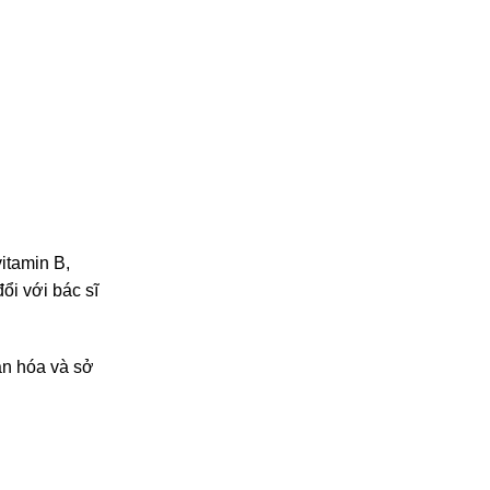
itamin B,
ổi với bác sĩ
ăn hóa và sở