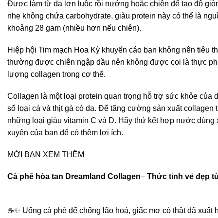
Được làm từ da lợn luộc rồi nướng hoặc chiên để tạo độ giò
nhẹ không chứa carbohydrate, giàu protein này có thể là ng
khoảng 28 gam (nhiều hơn nếu chiên).
Hiệp hội Tim mạch Hoa Kỳ khuyến cáo bạn không nên tiêu th
thường được chiên ngập dầu nên không được coi là thực ph
lượng collagen trong cơ thể.
Collagen là một loại
protein
quan trọng hỗ trợ sức khỏe của d
số loại cá và thịt gà có da. Để tăng cường sản xuất collagen
những loại giàu vitamin C và D. Hãy thử kết hợp nước dùn
xuyên của bạn để có thêm lợi ích.
MỜI BẠN XEM THÊM
Cà phê hòa tan Dreamland Collagen
–
Thức tỉnh vẻ đẹp t
☕✨ Uống cà phê để chống lão hoá, giấc mơ có thật đã xuất 