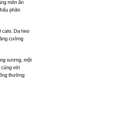
rằng món ăn
 khẩu phần
 calo. Da heo
 tăng cường
dùng xương, một
, cùng với
uống thường