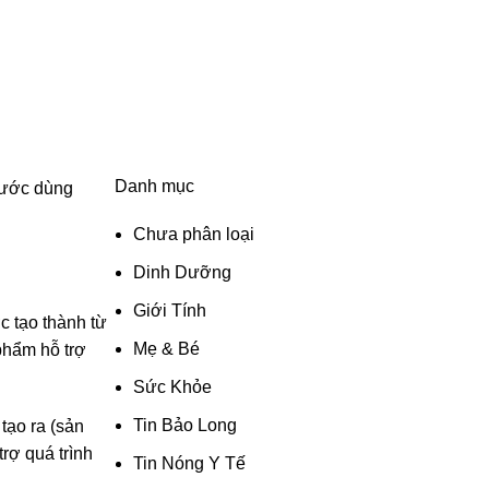
Danh mục
nước dùng
Chưa phân loại
Dinh Dưỡng
Giới Tính
c tạo thành từ
Mẹ & Bé
phẩm hỗ trợ
Sức Khỏe
Tin Bảo Long
tạo ra (sản
rợ quá trình
Tin Nóng Y Tế