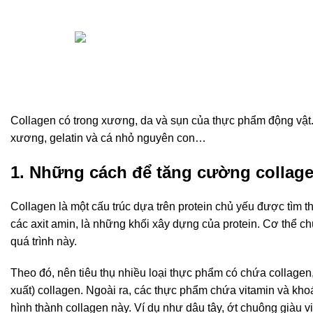
14 Tháng 5, 2025
Posted by
hoang.buidang
On 14 Tháng 5, 2025
0
comments
Collagen có trong xương, da và sụn của thực phẩm động vật
xương, gelatin và cá nhỏ nguyên con…
1. Những cách để tăng cường
collag
Collagen là một cấu trúc dựa trên protein chủ yếu được tìm 
các axit amin, là những khối xây dựng của protein. Cơ thể c
quá trình này.
Theo đó, nên tiêu thụ nhiều loại thực phẩm có chứa collagen,
xuất) collagen. Ngoài ra, các thực phẩm chứa vitamin và khoá
hình thành collagen này. Ví dụ như dâu tây, ớt chuông giàu vit