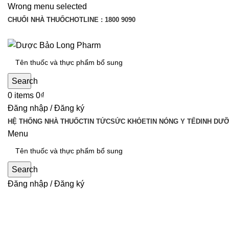
Wrong menu selected
CHUỔI NHÀ THUỐC
HOTLINE : 1800 9090
Search
0
items
0
₫
Đăng nhập / Đăng ký
HỆ THỐNG NHÀ THUỐC
TIN TỨC
SỨC KHỎE
TIN NÓNG Y TẾ
DINH DƯ
Menu
Search
Đăng nhập / Đăng ký
Dinh Dưỡng
,
Giới Tính
,
Mẹ & Bé
,
Sức Khỏe
,
Tin tức
7 loại thực phẩm giàu collagen