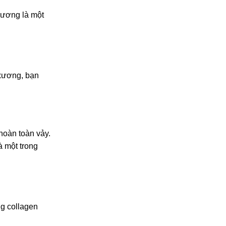
xương là một
 xương, bạn
hoàn toàn vảy.
à một trong
ng collagen