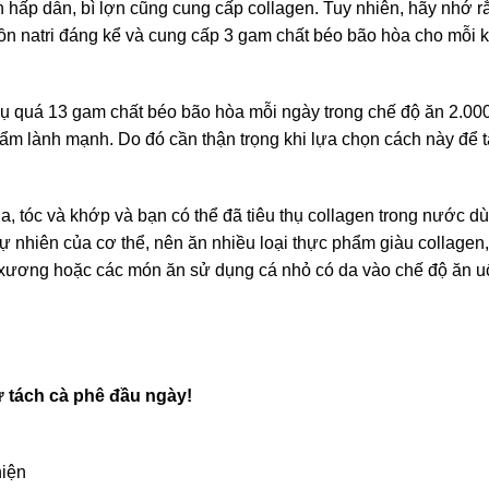
n hấp dẫn, bì lợn cũng cung cấp collagen. Tuy nhiên, hãy nhớ 
uồn natri đáng kể và cung cấp 3 gam chất béo bão hòa cho mỗi
ụ quá 13 gam chất béo bão hòa mỗi ngày trong chế độ ăn 2.000
ẩm lành mạnh. Do đó cần thận trọng khi lựa chọn cách này để
a, tóc và khớp và bạn có thể đã tiêu thụ collagen trong nước 
 tự nhiên của cơ thể, nên ăn nhiều loại thực phẩm giàu collagen
g xương hoặc các món ăn sử dụng cá nhỏ có da vào chế độ ăn 
ừ tách cà phê đầu ngày!
hiện