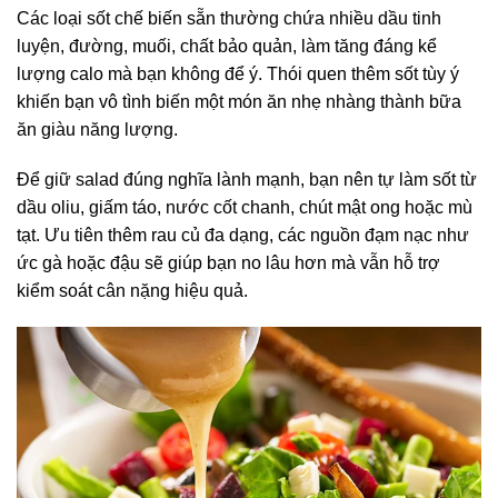
Các loại sốt chế biến sẵn thường chứa nhiều dầu tinh
luyện, đường, muối, chất bảo quản, làm tăng đáng kể
lượng calo mà bạn không để ý. Thói quen thêm sốt tùy ý
khiến bạn vô tình biến một món ăn nhẹ nhàng thành bữa
ăn giàu năng lượng.
Để giữ salad đúng nghĩa lành mạnh, bạn nên tự làm sốt từ
dầu oliu, giấm táo, nước cốt chanh, chút mật ong hoặc mù
tạt. Ưu tiên thêm rau củ đa dạng, các nguồn đạm nạc như
ức gà hoặc đậu sẽ giúp bạn no lâu hơn mà vẫn hỗ trợ
kiểm soát cân nặng hiệu quả.