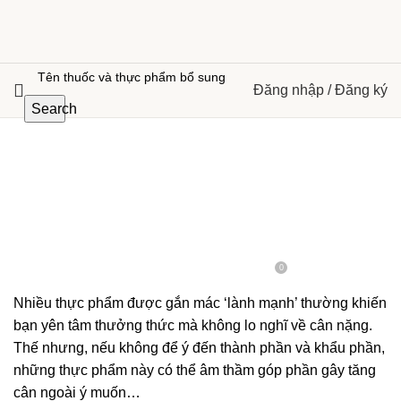
Đăng nhập / Đăng ký
Search
,
,
,
,
DINH DƯỠNG
GIỚI TÍNH
MẸ & BÉ
SỨC KHỎE
TIN TỨC
7 thực phẩm tưởng ‘lành mạnh’ lại
gây tăng cân
0
On 15 Tháng 5, 2025
Hoang.buidang
Nhiều thực phẩm được gắn mác ‘lành mạnh’ thường khiến
bạn yên tâm thưởng thức mà không lo nghĩ về cân nặng.
Thế nhưng, nếu không để ý đến thành phần và khẩu phần,
những thực phẩm này có thể âm thầm góp phần gây tăng
cân ngoài ý muốn…