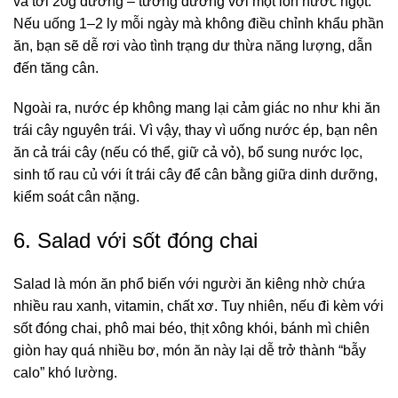
và tới 20g đường – tương đương với một lon nước ngọt.
Nếu uống 1–2 ly mỗi ngày mà không điều chỉnh khẩu phần
ăn, bạn sẽ dễ rơi vào tình trạng dư thừa năng lượng, dẫn
đến tăng cân.
Ngoài ra, nước ép không mang lại cảm giác no như khi ăn
trái cây nguyên trái. Vì vậy, thay vì uống nước ép, bạn nên
ăn cả trái cây (nếu có thể, giữ cả vỏ), bổ sung nước lọc,
sinh tố rau củ với ít trái cây để cân bằng giữa dinh dưỡng,
kiểm soát cân nặng.
6. Salad với sốt đóng chai
Salad
là món ăn phổ biến với người ăn kiêng nhờ chứa
nhiều rau xanh, vitamin, chất xơ. Tuy nhiên, nếu đi kèm với
sốt đóng chai, phô mai béo, thịt xông khói, bánh mì chiên
giòn hay quá nhiều bơ, món ăn này lại dễ trở thành “bẫy
calo” khó lường.