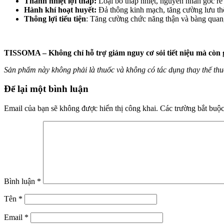
Thanh nhiệt lợi thấp:
Loại bỏ thấp nhiệt, nguyên nhân gốc rễ g
Hành khí hoạt huyết:
Đả thông kinh mạch, tăng cường lưu thông
Thông lợi tiểu tiện
: Tăng cường chức năng thận và bàng quang,
TISSOMA – Không chỉ hỗ trợ giảm nguy cơ sỏi tiết niệu mà còn 
Sản phẩm này không phải là thuốc và không có tác dụng thay thế th
Để lại một bình luận
Email của bạn sẽ không được hiển thị công khai.
Các trường bắt buộ
Bình luận
*
Tên
*
Email
*