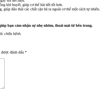
ây sỏi tiết niệu.
 khí huyết, giúp cơ thể bài tiết tốt hơn.
 giúp đào thải các chất cặn bã ra ngoài cơ thể một cách tự nhiên.
giúp bạn cảm nhận sự nhẹ nhõm, thoải mái từ bên trong.
uốc chữa bệnh.
c được đánh dấu
*