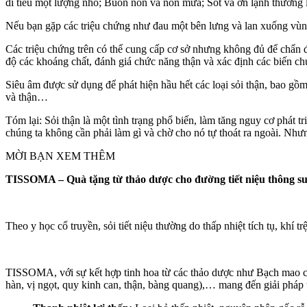
đi tiểu một lượng nhỏ; Buồn nôn và nôn mửa; Sốt và ớn lạnh thường là
Nếu bạn gặp các triệu chứng như đau một bên lưng và lan xuống vùng 
Các triệu chứng trên có thể cung cấp cơ sở nhưng không đủ để chẩn 
độ các khoáng chất, đánh giá chức năng thận và xác định các biến chứ
Siêu âm được sử dụng để phát hiện hầu hết các loại sỏi thận, bao gồm
và thận…
Tóm lại: Sỏi thận là một tình trạng phổ biến, làm tăng nguy cơ phát t
chúng ta không cần phải làm gì và chờ cho nó tự thoát ra ngoài. Nhưn
MỜI BẠN XEM THÊM
TISSOMA – Quà tặng từ thảo dược cho đường tiết niệu thông su
Theo y học cổ truyền, sỏi tiết niệu thường do thấp nhiệt tích tụ, khí tr
TISSOMA, với sự kết hợp tinh hoa từ các thảo dược như Bạch mao căn 
hàn, vị ngọt, quy kinh can, thận, bàng quang),… mang đến giải pháp 