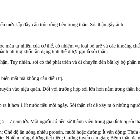
ến mức lấp đầy cấu trúc rỗng bên trong thận. Sỏi thận gây ảnh
 lọc máu tự nhiên của cơ thể, có nhiệm vụ loại bỏ urê và các khoáng ch
hành những khối rắn dạng tinh thể được gọi là sỏi thận.
thận. Tuy nhiên, sỏi có thể phát triển và di chuyển đến bất kỳ bộ phận
 biến mất mà không cần điều trị.
uyển vào niệu quản. Đối với trường hợp sỏi lớn hơn nằm trong thận ho
 ra ít hơn 1 lít nước tiểu mỗi ngày. Sỏi thận rất dễ xảy ra ở những ngườ
g 5 – 7 năm tới. Một người có tiền sử thành viên trong gia đình bị sỏi 
hơn: Chế độ ăn uống nhiều protein, muối hoặc đường; Ít vận động; Thừa
uric; Nhiễm trùng đường tiết niệu; Cường tuyến cận giáp; Bệnh thận đa