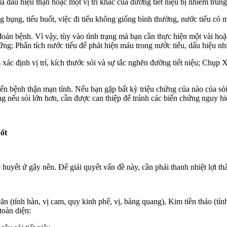
 dấu hiệu thận hoặc một vị trí khác của đường tiết niệu bị nhiễm trùng
bụng, tiểu buốt, việc đi tiểu không giống bình thường, nước tiểu có m
đoán bệnh. Vì vậy, tùy vào tình trạng mà bạn cần thực hiện một vài ho
ng; Phân tích nước tiểu để phát hiện máu trong nước tiểu, dấu hiệu nhiễ
 xác định vị trí, kích thước sỏi và sự tắc nghẽn đường tiết niệu; Chụp
riển bệnh thận mạn tính. Nếu bạn gặp bất kỳ triệu chứng của nào của sỏi
g nếu sỏi lớn hơn, cần được can thiệp để tránh các biến chứng nguy hi
ốt
ệ huyết ứ gây nên. Để giải quyết vấn đề này, cần phải thanh nhiệt lợi thấ
(tính hàn, vị cam, quy kinh phế, vị, bàng quang), Kim tiền thảo (tính
toàn diện: