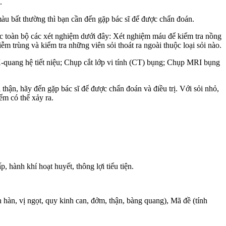
.
àu bất thường thì bạn cần đến gặp bác sĩ để được chẩn đoán.
ặc toàn bộ các xét nghiệm dưới đây: Xét nghiệm máu để kiểm tra nồng
m trùng và kiểm tra những viên sỏi thoát ra ngoài thuộc loại sỏi nào.
 X-quang hệ tiết niệu; Chụp cắt lớp vi tính (CT) bụng; Chụp MRI bụng
 thận, hãy đến gặp bác sĩ để được chẩn đoán và điều trị. Với sỏi nhỏ,
ểm có thể xảy ra.
p, hành khí hoạt huyết, thông lợi tiểu tiện.
 hàn, vị ngọt, quy kinh can, đởm, thận, bàng quang), Mã đề (tính