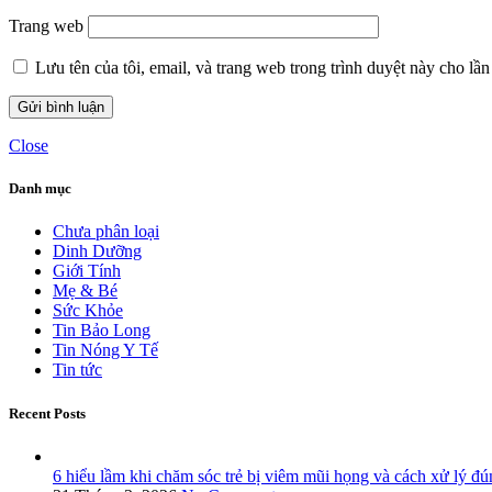
Trang web
Lưu tên của tôi, email, và trang web trong trình duyệt này cho lần 
Close
Danh mục
Chưa phân loại
Dinh Dưỡng
Giới Tính
Mẹ & Bé
Sức Khỏe
Tin Bảo Long
Tin Nóng Y Tế
Tin tức
Recent Posts
6 hiểu lầm khi chăm sóc trẻ bị viêm mũi họng và cách xử lý đú