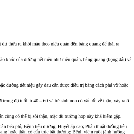
ất dư thừa ra khỏi máu theo niệu quản đến bàng quang để thải ra
 nào khác của đường tiết niệu như niệu quản, bàng quang (bọng đái) và
ặc đường tiết niệu gây đau cần được điều trị bằng cách phá vỡ hoặc
i trong độ tuổi từ 40 – 60 và trẻ sinh non có vấn đề về thận, xảy ra ở
thận cũng có thể bị sỏi thận, mặc dù trường hợp này khá hiếm gặp.
 cân béo phì; Bệnh tiểu đường; Huyết áp cao; Phẫu thuật đường tiêu
 nang hoặc thận có cấu trúc bất thường; Bệnh viêm ruột (ảnh hưởng