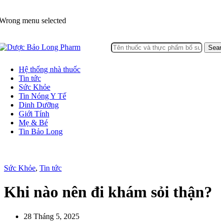
Wrong menu selected
Sea
Hệ thống nhà thuốc
Tin tức
Sức Khỏe
Tin Nóng Y Tế
Dinh Dưỡng
Giới Tính
Mẹ & Bé
Tin Bảo Long
Sức Khỏe
,
Tin tức
Khi nào nên đi khám sỏi thận?
28 Tháng 5, 2025