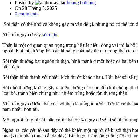
Posted by
hoang.buidang
On 28 Tháng 5, 2025
0
comments
Sỏi thận có thể nhỏ và không gây ra vấn đề gì, nhưng nó có thể lớn đ
Yếu tố nguy cơ gây
sỏi thận
Thận là một cơ quan quan trọng trong hệ tiết niệu, đóng vai trò là bộ
ngoài. Khi một lượng lớn các khoáng chất này tích tụ trong thận tạo t
Sỏi thận thường bắt nguồn từ thận, hình thành ở một hoặc cả hai bên 
niệu đạo.
Sỏi thận hình thành với nhiều kích thước khác nhau. Hầu hết sỏi sẽ tự
Sỏi nhỏ thường không gây ra triệu chứng nào cho đến khi chúng di ch
loại bỏ, tránh biến chứng như nhiễm trùng hoặc tổn thương thận.
Yếu tố nguy cơ lớn nhất của sỏi thận là uống ít nước. Tức là cơ thể tạo
nam nhiều hơn nữ.
Một người từng bị sỏi thận có ít nhất 50% nguy cơ sẽ bị sỏi thận tron
Ngoài ra, các yếu tố sau đây có thể khiến một người dễ bị sỏi thận 
hóa (ví dụ phẫu thuật cắt dạ dày); Bệnh gout làm tăng nồng độ axit 