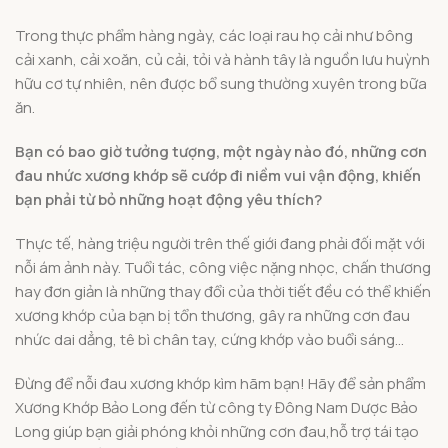
Trong thực phẩm hàng ngày, các loại rau họ cải như bông
cải xanh, cải xoăn, củ cải, tỏi và hành tây là nguồn lưu huỳnh
hữu cơ tự nhiên, nên được bổ sung thường xuyên trong bữa
ăn.
Bạn có bao giờ tưởng tượng, một ngày nào đó, những cơn
đau nhức xương khớp sẽ cướp đi niềm vui vận động, khiến
bạn phải từ bỏ những hoạt động yêu thích?
Thực tế, hàng triệu người trên thế giới đang phải đối mặt với
nỗi ám ảnh này. Tuổi tác, công việc nặng nhọc, chấn thương
hay đơn giản là những thay đổi của thời tiết đều có thể khiến
xương khớp của bạn bị tổn thương, gây ra những cơn đau
nhức dai dẳng, tê bì chân tay, cứng khớp vào buổi sáng…
Đừng để nỗi đau xương khớp kìm hãm bạn! Hãy để sản phẩm
Xương Khớp Bảo Long đến từ công ty Đông Nam Dược Bảo
Long giúp bạn giải phóng khỏi những cơn đau,hỗ trợ tái tạo