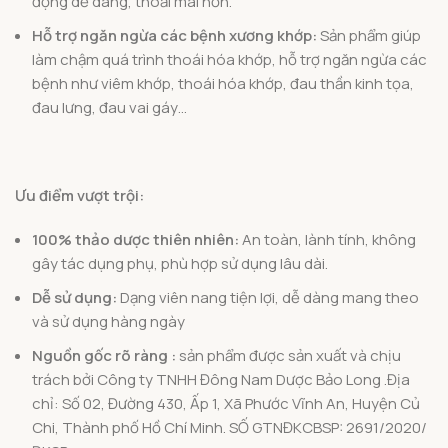
động dễ dàng, thoải mái hơn.
Hỗ trợ ngăn ngừa các bệnh xương khớp:
Sản phẩm giúp
làm chậm quá trình thoái hóa khớp, hỗ trợ ngăn ngừa các
bệnh như viêm khớp, thoái hóa khớp, đau thần kinh tọa,
đau lưng, đau vai gáy…
Ưu điểm vượt trội:
100% thảo dược thiên nhiên:
An toàn, lành tính, không
gây tác dụng phụ, phù hợp sử dụng lâu dài.
Dễ sử dụng:
Dạng viên nang tiện lợi, dễ dàng mang theo
và sử dụng hàng ngày
Nguồn gốc rõ ràng :
sản phẩm được sản xuất và chịu
trách bởi Công ty TNHH Đông Nam Dược Bảo Long .Địa
chỉ: Số 02, Đường 430, Ấp 1, Xã Phước Vĩnh An, Huyện Củ
Chi, Thành phố Hồ Chí Minh. SỐ GTNĐKCBSP: 2691/2020/