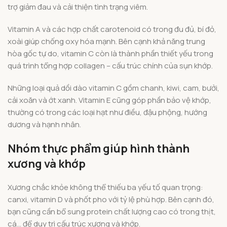
trợ giảm đau và cải thiện tình trạng viêm.
Vitamin A và các hợp chất carotenoid có trong đu đủ, bí đỏ,
xoài giúp chống oxy hóa mạnh. Bên cạnh khả năng trung
hòa gốc tự do, vitamin C còn là thành phần thiết yếu trong
quá trình tổng hợp collagen – cấu trúc chính của sụn khớp.
Những loại quả dồi dào vitamin C gồm chanh, kiwi, cam, bưởi,
cải xoăn và ớt xanh. Vitamin E cũng góp phần bảo vệ khớp,
thường có trong các loại hạt như điều, đậu phộng, hướng
dương và hạnh nhân.
Nhóm thực phẩm giúp hình thành
xương và khớp
Xương chắc khỏe không thể thiếu ba yếu tố quan trọng:
canxi, vitamin D và phốt pho với tỷ lệ phù hợp. Bên cạnh đó,
bạn cũng cần bổ sung protein chất lượng cao có trong thịt,
cá… để duy trì cấu trúc xương và khớp.