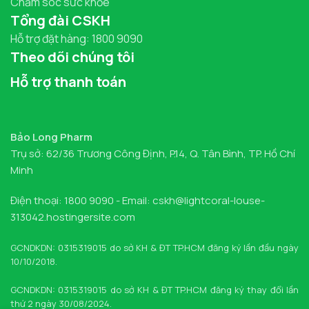
Chăm sóc sức khỏe
Tổng đài CSKH
Hỗ trợ đặt hàng: 1800 9090
Theo dõi chúng tôi
Hỗ trợ thanh toán
Bảo Long Pharm
Trụ sở: 62/36 Trương Công Định, P.14, Q. Tân Bình, TP. Hồ Chí
Minh
Điện thoại: 1800 9090 - Email: cskh@lightcoral-louse-
313042.hostingersite.com
GCNDKDN: 0315319015 do sở KH & ĐT TP.HCM đăng ký lần đầu ngày
10/10/2018.
GCNDKDN: 0315319015 do sở KH & ĐT TP.HCM đăng ký thay đổi lần
thứ 2 ngày 30/08/2024.