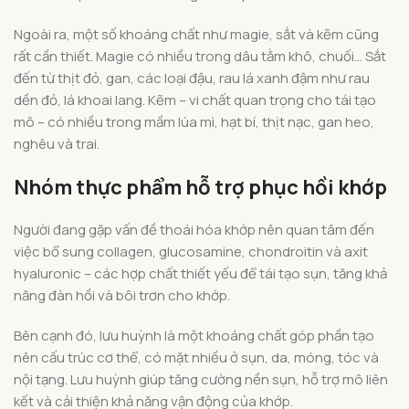
Ngoài ra, một số khoáng chất như magie, sắt và kẽm cũng
rất cần thiết. Magie có nhiều trong dâu tằm khô, chuối… Sắt
đến từ thịt đỏ, gan, các loại đậu, rau lá xanh đậm như rau
dền đỏ, lá khoai lang. Kẽm – vi chất quan trọng cho tái tạo
mô – có nhiều trong mầm lúa mì, hạt bí, thịt nạc, gan heo,
nghêu và trai.
Nhóm thực phẩm hỗ trợ phục hồi khớp
Người đang gặp vấn đề thoái hóa khớp nên quan tâm đến
việc bổ sung collagen, glucosamine, chondroitin và axit
hyaluronic – các hợp chất thiết yếu để tái tạo sụn, tăng khả
năng đàn hồi và bôi trơn cho khớp.
Bên cạnh đó, lưu huỳnh là một khoáng chất góp phần tạo
nên cấu trúc cơ thể, có mặt nhiều ở sụn, da, móng, tóc và
nội tạng. Lưu huỳnh giúp tăng cường nền sụn, hỗ trợ mô liên
kết và cải thiện khả năng vận động của khớp.